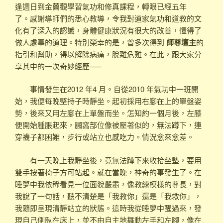
逢週日到金蘭觀學習氣功和修真課程，轉眼已經五年
了。感謝導師們的悉心教導，令我對道家氣功和道教的文
化有了深入的認識，身體健康狀況有很大的改善，懂得了
做人處事的道理。特別榮幸的是，曾多次得到
師尊壇主
的
指引和幫助，得以解除病痛，脫離危難。在此，跟大家分
享其中的一次奇妙經歷—–
事情發生在2012 年4 月。自從2010 年氣功中一班開
始，我便每晚堅持子時靜坐。起初採用右腳在上的單盤姿
勢，後來又用左腳在上單盤而坐。怎知約一個月後，左膝
便開始腫脹起來，膕窩部位像被壓著似的，無法蹲下，連
穿襪子都困難，步行或站立也感吃力。情況愈來愈差。
有一天晚上我靜坐後，竟無法蹲下來收拾坐墊，要用
雙手按著椅子方可站起。就在當晚，神奇的事發生了。在
睡夢中我依稀看見一位面貌嚴肅，像教練模樣的尊長，對
我說了一句話，聽不清楚是「我教你」還是「我救你」，
我隨即呈現清靜站立的狀態。這時我從睡夢中醒過來，發
現自己側臥在床上，並不由自主地舞動左手和左腳，像在