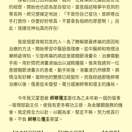
的經歷，開始他也認為是自發功，當我描述睡夢中見到的
尊長時，師兄便確定地說：「不是你自己發功，是師尊出
手打救你。你要好好修真，不要辜負祖師的厚愛啊！」自
此，我確信神仙真的存在!
我是個愛尋根究底的人。為了瞭解膝蓋疼痛的原因和
治療的方法，開始學習中醫筋傷理療。從中醫師和物理治
療師處得知，引發疼痛的病症是膝關節滑囊炎，治療需動
手術，用針筒把滑囊液抽出以減輕腫脹。後來我遇到一位
患膝關節滑囊炎的患者，動手術後，滑囊液仍然積聚，病
情沒有好轉。當時他的雙膝已經變形。而我經過那晚師尊
治療以後，傷患從未復發。萬分感謝師尊和壇主的護祐。
今年我又蒙恩被
師尊壇主
委任為乙未年新一屆的值事
─管理部副主任，使我有更多積功立德、為金蘭觀服務的機
會。我定將全力以赴，以觀為家，堅定不移，努力修真行
善，不負
師尊
及
壇主
寄望。