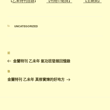
【
乙未特刊目錄
】
【刊物介紹頁】
【主網頁】
分
UNCATEGORIZED
類
文
上
前
章
一
金蘭特刊 乙未年 氣功班發展回憶錄
導
篇
覽
文
下
後
章
篇
金蘭特刊 乙未年 真修實煉的好地方
文
章