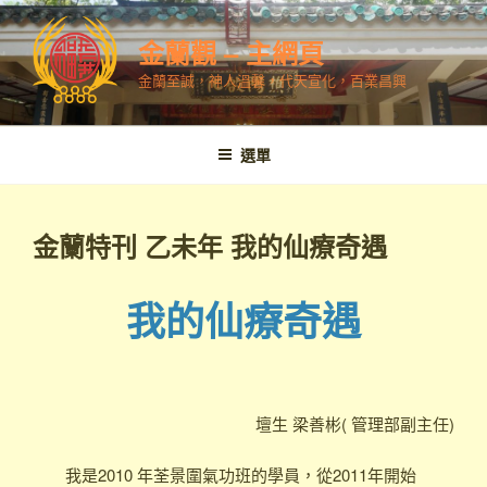
跳
至
金蘭觀 – 主網頁
內
金蘭至誠，神人溫馨，代天宣化，百業昌興
容
選單
金蘭特刊 乙未年 我的仙療奇遇
我的仙療奇遇
壇生 梁善彬( 管理部副主任)
我是2010 年荃景圍氣功班的學員，從2011年開始