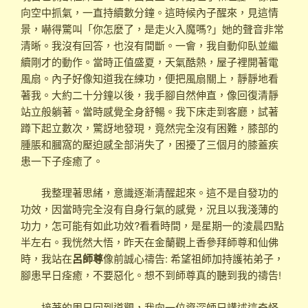
向空中抓氣，一直持續數分鐘。這時候內子醒來，見這情
景，嚇得驚叫「你怎麼了，是走火入魔嗎?」她的聲音非常
清晰。我沒有回答，也沒有間斷。一會，我自動仰臥並繼
續剛才的動作。當時正值盛夏，天氣酷熱，屋子裡開著電
風扇。內子好像知道我在練功，便把風扇關上，靜靜地看
著我。大約二十分鐘以後，我手腳自然伸直，像回復清靜
站立般躺著。當時感覺全身舒暢。我下床走到客廳，試著
蹲下起立數次，驚訝地發現，竟然完全沒有困難，膝部的
腫脹和膕窩的壓迫感全部消失了，困擾了三個月的膝蓋疾
患一下子痊癒了。
我整理著思緒，意識逐漸清醒起來。這不是自發功的
功效，因當時完全沒有自身行氣的感覺，況且以我淺薄的
功力，怎可能有如此功效?看看時間，是星期一的淩晨四點
半左右。我恍然大悟，昨天在金蘭觀上香參拜師尊和仙佛
時，我站在
呂師尊
像前誠心禱告: 希望祖師加持護祐弟子，
腳患早日痊癒，不要惡化。想不到師尊真的聽到我的禱告!
接著的周日回到道觀，我向一位資深師兄講述這奇怪