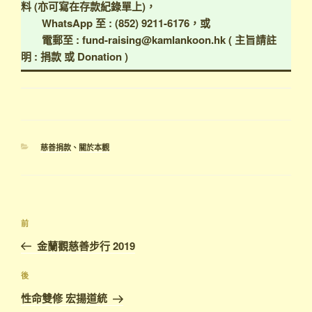
料 (亦可寫在存款紀錄單上)，
WhatsApp 至 : (852) 9211-6176，或
電郵至 : fund-raising@kamlankoon.hk ( 主旨請註
明 : 捐款 或 Donation )
分
慈善捐款
、
關於本觀
類
文
上
前
章
一
金蘭觀慈善步行 2019
導
篇
覽
文
下
後
章
篇
性命雙修 宏揚道統
文