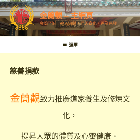
跳
至
金蘭觀 – 主網頁
內
金蘭至誠，神人溫馨，代天宣化，百業昌興
容
選單
慈善捐款
金蘭觀
致力推廣道家養生及修煉文
化，
提昇大眾的體質及心靈健康。