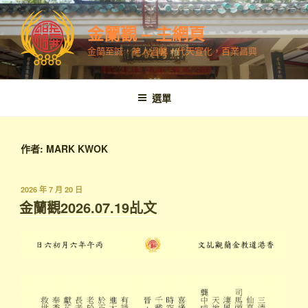
跳
至
金蘭觀 – 主網頁
內
金蘭至誠，神人溫馨，代天宣化，百業昌興
容
選單
作者:
MARK KWOK
發
2026 年 7 月 20 日
表
金蘭觀2026.07.19乩文
於