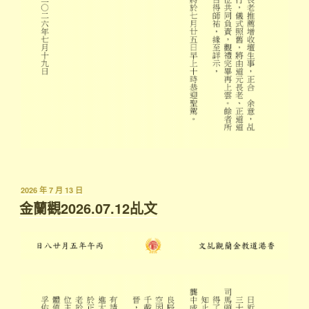
發
2026 年 7 月 13 日
表
金蘭觀2026.07.12乩文
於