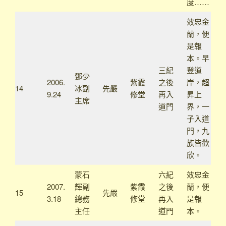
度……
效忠金
蘭，便
是報
本。早
三紀
登道
鄧少
2006.
紫霞
之後
岸，超
14
冰副
先嚴
9.24
修堂
再入
昇上
主席
道門
界，一
子入道
門，九
族皆歡
欣。
蒙石
六紀
效忠金
2007.
輝副
紫霞
之後
蘭，便
15
先嚴
3.18
總務
修堂
再入
是報
主任
道門
本。