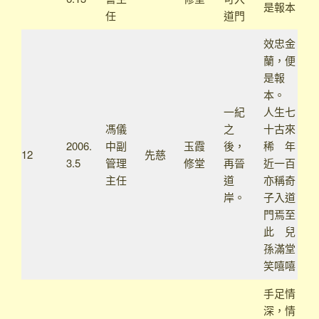
是報本
任
道門
效忠金
蘭，便
是報
本。
一紀
人生七
馮儀
之
十古來
2006.
中副
玉霞
後，
稀 年
12
先慈
3.5
管理
修堂
再晉
近一百
主任
道
亦稱奇
岸。
子入道
門焉至
此 兒
孫滿堂
笑嘻嘻
手足情
深，情