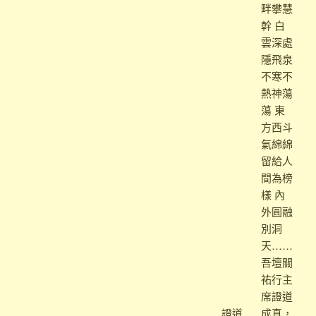
畔攀慧
幹 白
雲深處
隱飛泉
不寒不
熱神蕩
蕩 東
方西斗
氣綿綿
留給人
間為榜
樣 內
外圓融
別洞
天……
吾壇關
祐行主
席證道
證道
成真，