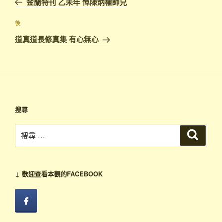
金蘭特刊 乙未年 悼陳炳權師兄
導
篇
覽
文
下
後
章
篇
道真道長修真集 有心無心
文
章
搜尋
搜
搜
尋
尋：
↓ 歡迎查看本觀的FACEBOOK