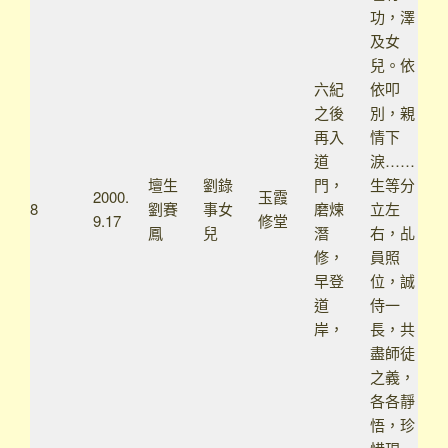
功，澤
及女
兒。依
六紀
依叩
之後
別，親
再入
情下
道
淚……
壇生
劉錄
門，
生等分
2000.
玉霞
8
劉賽
事女
磨煉
立左
9.17
修堂
鳳
兒
潛
右，乩
修，
員照
早登
位，誠
道
侍一
岸，
長，共
盡師徒
之義，
各各靜
悟，珍