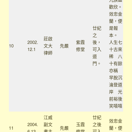
歡欣。
效忠金
蘭，便
廿紀
是報
之
本。
莊啟
2002.
紫霞
後，
人生七
10
文大
先嚴
12.1
修堂
可入
十古來
律師
道
稀 八
門。
十有餘
亦稱
早脫沉
淪登道
岸 光
前裕後
笑嘻嘻
江威
廿紀
效忠金
2004.
副文
玉霞
之後
11
先嚴
蘭，便
6.13
書主
修堂
可入