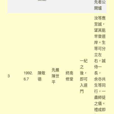
先者公
開爐
汝等應
至誠，
望其能
早登道
岸。生
等可分
立左
一紀
右，誠
之
侍一
先嚴
1992.
陳敬
終南
後，
長，
3
陳世
6.7
德
修堂
即可
余亦共
平
入道
生等同
門
行，一
盡師徒
之儀。
禮成即