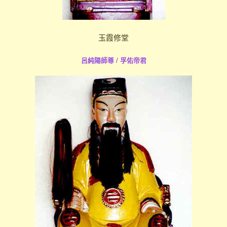
玉霞修堂
呂純陽師尊 / 孚佑帝君