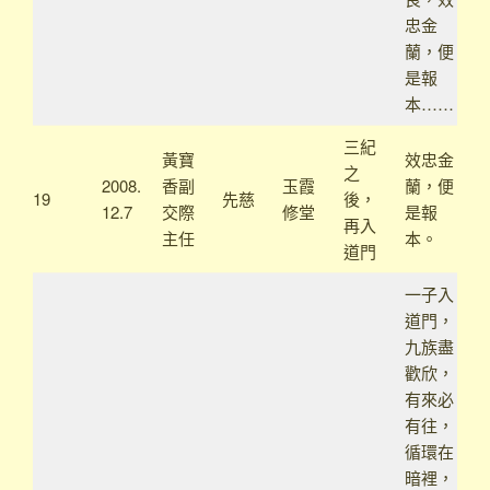
忠金
蘭，便
是報
本……
三紀
黃寶
效忠金
之
2008.
香副
玉霞
蘭，便
19
先慈
後，
12.7
交際
修堂
是報
再入
主任
本。
道門
一子入
道門，
九族盡
歡欣，
有來必
有往，
循環在
暗裡，