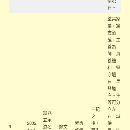
惜現
在。
望其家
屬，篤
志道
蘊，主
善為
師，貞
義禮
和，堅
守壇
旨，早
登道
岸。生
等可分
三紀
立左
翁以
之
右，誠
立永
2002.
紫霞
後，
侍一
9
遠名
錄文
4.14
修堂
可入
長，生