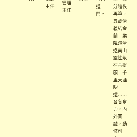
管理
主任
道
分鐘後
主任
門。
再筆。
五載情
義結金
蘭 業
障還清
返南山
靈性永
在菩提
願 千
里天涯
瞬
還……
各各奮
力，內
外圓
融，勤
修可