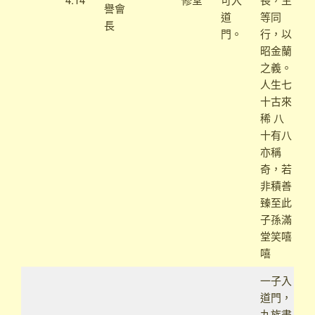
譽會
道
等同
長
門。
行，以
昭金蘭
之義。
人生七
十古來
稀 八
十有八
亦稱
奇，若
非積善
臻至此
子孫滿
堂笑嘻
嘻
一子入
道門，
九族盡