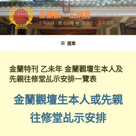
跳
至
金蘭觀 – 主網頁
內
金蘭至誠，神人溫馨，代天宣化，百業昌興
容
選單
金蘭特刊 乙未年 金蘭觀壇生本人及
先親往修堂乩示安排一覽表
金蘭觀壇生本人或先親
往修堂乩示安排