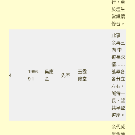
行，至
於壇生
當繼續
修習。
此事
余再三
向 李
道長求
情……
1996.
吳應
玉霞
乩畢各
4
先室
9.1
金
修堂
各分立
左右，
誠侍一
長，望
其早登
道岸。
余代感
恩金蘭