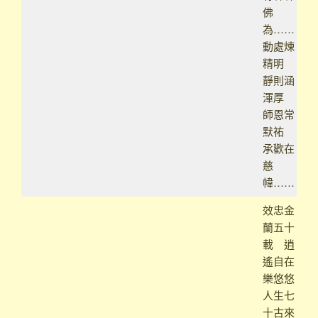
佛
為……
動處煉
精明
靜則涵
渾厚
師恩常
默祐
承歡在
慈
幃……
效忠金
蘭五十
載 逍
遙自在
樂悠悠
人生七
十古來