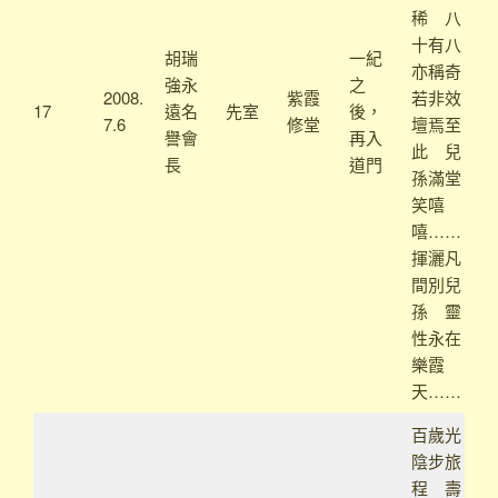
稀 八
十有八
胡瑞
一紀
亦稱奇
強永
之
2008.
紫霞
若非效
17
遠名
先室
後，
7.6
修堂
壇焉至
譽會
再入
此 兒
長
道門
孫滿堂
笑嘻
嘻……
揮灑凡
間別兒
孫 靈
性永在
樂霞
天……
百歲光
陰步旅
程 壽