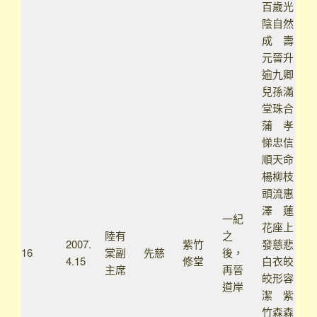
百歲光
陰自然
成 壽
元晉升
逾九卿
兒孫滿
堂珠合
蒲 孝
悌忠信
順天命
楊柳枝
頭流惠
澤 蓮
一紀
花座上
陸有
之
2007.
紫竹
發慈悲
16
棠副
先慈
後，
4.15
修堂
白衣皎
主席
再晉
皎形容
道岸
潔 紫
竹森森