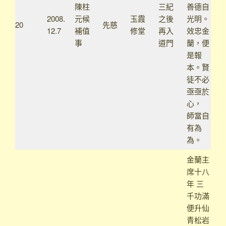
陳柱
三紀
善德自
2008.
元候
玉霞
之後
光明。
20
先慈
12.7
補值
修堂
再入
效忠金
事
道門
蘭，便
是報
本。賢
徒不必
亟亟於
心，
師當自
有為
為。
金蘭主
席十八
年 三
千功滿
便升仙
青松岩