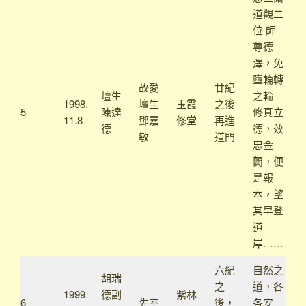
道觀二
位 師
尊德
澤，免
墮輪轉
故愛
廿紀
壇生
之輪
1998.
壇生
玉霞
之後
5
陳達
修真立
11.8
鄧嘉
修堂
再進
德
德，效
敏
道門
忠金
蘭，便
是報
本，望
其早登
道
岸……
六紀
自然之
胡瑞
之
道，各
1999.
德副
紫林
6
先室
後，
各安