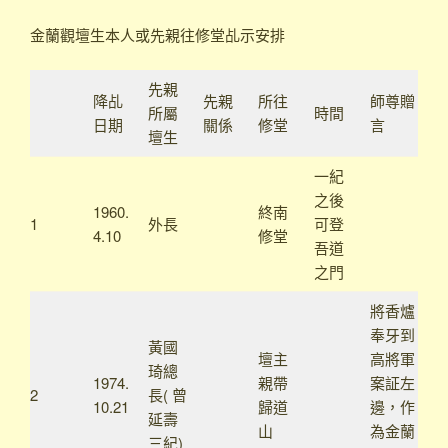
金蘭觀壇生本人或先親往修堂乩示安排
先親
降乩
先親
所往
師尊贈
所屬
時間
日期
關係
修堂
言
壇生
一紀
之後
1960.
終南
1
外長
可登
4.10
修堂
吾道
之門
將香爐
奉牙到
黃國
壇主
高將軍
琦總
1974.
親帶
案証左
2
長( 曾
10.21
歸道
邊，作
延壽
山
為金蘭
三紀)