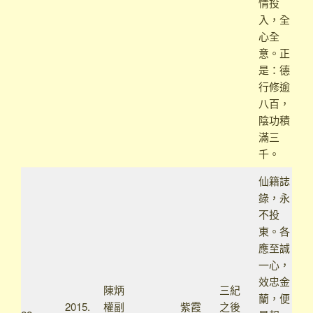
情投
入，全
心全
意。正
是：德
行修逾
八百，
陰功積
滿三
千。
仙籍誌
錄，永
不投
東。各
應至誠
一心，
效忠金
陳炳
三紀
蘭，便
2015.
權副
紫霞
之後