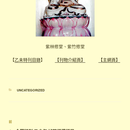
紫林修堂、紫竹修堂
【
乙未特刊目錄
】
【刊物介紹頁】
【主網頁】
分
UNCATEGORIZED
類
文
上
前
章
一