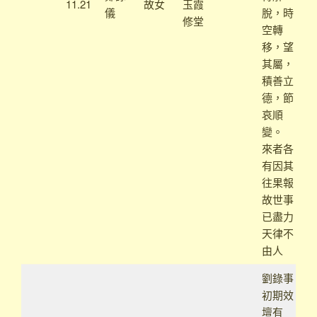
11.21
故女
玉霞
儀
脫，時
修堂
空轉
移，望
其屬，
積善立
德，節
哀順
變。
來者各
有因其
往果報
故世事
已盡力
天律不
由人
劉錄事
初期效
壇有