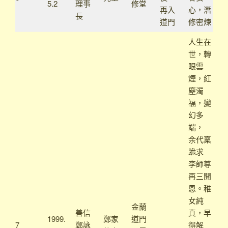
5.2
理事
修堂
再入
心，潛
長
道門
修密煉
人生在
世，轉
眼雲
煙，紅
塵濁
福，變
幻多
端，
余代稟
跪求
李師尊
再三開
恩。稚
女純
金蘭
善信
真，早
1999.
鄭家
道門
7
鄭詠
得解