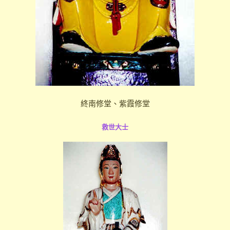
終南修堂、紫霞修堂
救世大士