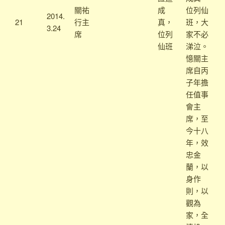
關祐
成
位列仙
2014.
21
行主
真，
班，大
3.24
席
位列
家不必
仙班
涕泣。
憶關主
席自丙
子年擔
任值事
會主
席，至
今十八
年，效
忠金
蘭，以
身作
則，以
觀為
家，全