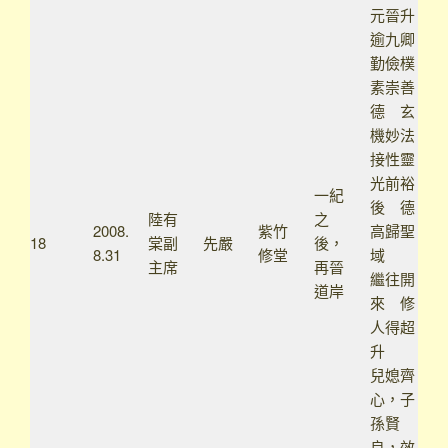
元晉升
逾九卿
勤儉樸
素崇善
德 玄
機妙法
接性靈
光前裕
一紀
後 德
陸有
之
2008.
紫竹
高歸聖
18
棠副
先嚴
後，
8.31
修堂
域
主席
再晉
繼往開
道岸
來 修
人得超
升
兒媳齊
心，子
孫賢
良，效