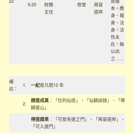
22
是報
9.20
財務
修堂
再晉
本。應
主任
道岸
身、報
身、法
身，法
性永
在，無
以尚
之……
補
1.
一紀
是凡間12 年
註：
證道成真
：「位列仙班」、「仙籍誌錄」、「帶
2.
歸道山」
得道證果
：「可登吾道之門」、「再晉道岸」、
「可入道門」