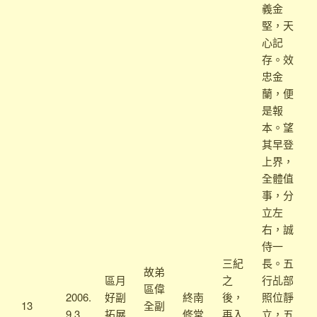
義金
堅，天
心記
存。效
忠金
蘭，便
是報
本。望
其早登
上界，
全體值
事，分
立左
右，誠
侍一
三紀
長。五
故弟
區月
之
行乩部
區偉
2006.
好副
終南
後，
照位靜
13
全副
9.3
拓展
修堂
再入
立，五