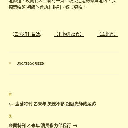
道修道，展開我人生新的一頁。漫長遙遠的修真道路，我
願意追隨
祖師
的教誨和指引，逐步邁進！
【
乙未特刊目錄
】
【刊物介紹頁】
【主網頁】
分
UNCATEGORIZED
類
文
上
前
章
一
金蘭特刊 乙未年 矢志不移 跟隨先師的足跡
導
篇
覽
文
下
後
章
篇
金蘭特刊 乙未年 清風借力伴我行