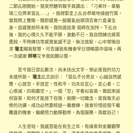
二節乩剛開始，我突然聽到報字員讀出：「刁美玲、章敏
琦二位齊來習乩…..」。我趕緊走上乩台恭敬地接過竹箕，
當我閉上雙眼，隨即感覺一股暖氣由頭頂百會穴直灌全
身。這感覺前所未有，我知道這是 祖師在加持。下乩台
後，我的心情久久不能平靜，激動不已。我自問練功資質
愚鈍，平時練功常感覺氣感不足，無法放鬆，心中常暗自
求
壇主
賜我智慧，可否讓我有機會早日領略箇中滋味。再
一次感謝
師尊
又令我如願以償。
至今我已習乩數次，尚未扶出文字，想必是我的功力
未達所致。
壇主
乩文訓示：「習乩不分男女，心誠自然感
應，心放空，手放定，性和平，功夫在定心，定心者，三
心俱滅，四相盡空。」一個「空」字看似容易，做起來談
何容易，如何才能放下自我，拋開一切雜念，是我每天必
修的功課。成功必然要經過一番磨練，我會珍惜這個千載
難逢的機會，繼續努力動靜勤修，為壇服務，貢獻自己！
人生苦短，我感恩能在有生之年，有緣來到金蘭觀學