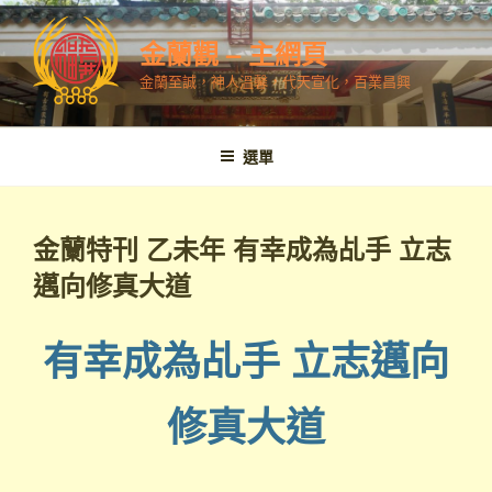
跳
至
金蘭觀 – 主網頁
內
金蘭至誠，神人溫馨，代天宣化，百業昌興
容
選單
金蘭特刊 乙未年 有幸成為乩手 立志
邁向修真大道
有幸成為乩手 立志邁向
修真大道