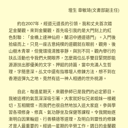
壇生 章敏琦(文書部副主任)
約在2007年，經道元道長的引領，我和丈夫首次踏
足金蘭觀。來到金蘭觀，首先吸引我的是大門刻上的紅
色對聯：「金橋上達神仙府，蘭沼中通道德門」。入門後
拾級而上，只見一座古意純樸的道觀就在眼前，觀旁、後
山樹木青翠，但覺環境清雅寧靜，與別不同。觀內舉行的
扶乩活動也令我們大開眼界，怎麼兩位乩手雙目緊閉即能
源源扶出那優美的文字、押韶的詩篇，當中充滿人生哲
理，字簡意深。乩文中還有指導壇人修鍊方法，想不到在
香港這彈丸之地，竟然有這一神人相通的世外桃源。
自此，每逢星期天，來觀參師已是我們的必定節目。
我被這裡的氣氛深深吸引著，大家就好似兄弟姐妹一樣親
切，互相關懷。而我們也很自然地加入這大家庭，參與學
習各項修身、修真、氣功靜坐及保健等課程。令我開始逐
漸明白因果輪迴、行善積德等道理，及明白到靈性的修鍊
才是人最重要的。經過一星期的辛勞工作，週日的金蘭觀