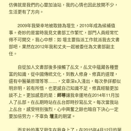
仿佛就是我們的心靈加油站，我的心情也因此放開不少，
生活更有了方向。
2009年我榮幸地被取錄為壇生，2010年成為候補值
事。奇妙的是當時我見文書部工作繁忙，部門人員經常忙
得不可開交，我心中想：如 壇主要指派工作就派我去文書
部吧，果然在2012年我和丈夫一起被委任為文書部副主
任。
自從加人文書部後多接觸了乩文，乩文中蘊藏各種豐
富的知識，從中國傳統文化，到教人修身、修真的道理，
還有中醫藥原理等等……，文章深s入淺出，每次參詳都似
明非明，若有所悟，也更感自己知識不足，修真經驗更加
談不上。更加感恩的是：
師尊
讓我幸運地在2014年11月加
人了乩部。在乩期時站在乩台即時抄寫乩文。每次當我站
上乩台，感受特別強烈，心中興奮之餘也暗自下決心一定
要加倍努力，不辜負
壇主
的期望。
而玄妙的事又發生在我身上了，在2015年4月12日的第