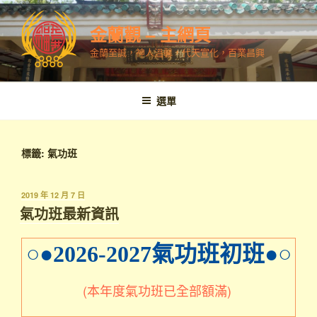
跳
至
金蘭觀 – 主網頁
內
金蘭至誠，神人溫馨，代天宣化，百業昌興
容
選單
標籤:
氣功班
發
2019 年 12 月 7 日
表
氣功班最新資訊
於
○●2026-2027氣功班初班●○
(本年度氣功班已全部額滿)