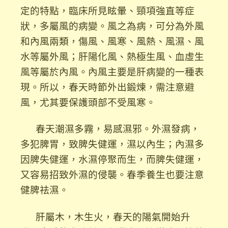
定的特點，臨床所見眩暈、頸項強直等症
狀，多屬風的病變。風之為病，可分為外風
和內風兩類，傷風、風寒、風熱、風濕、風
水等屬外風；肝陽化風、熱極生風、血虛生
風等屬於內風。內風主要是肝病變的一種表
現。所以，春天時節外出鍛煉，需注意避
風，尤其要保護頭部不受風寒。
春天潮濕多霧，易感濕邪。外濕發病，
多犯脾胃，致脾失健運，濕以內生；內濕多
因脾失健運，水濕停聚而生，而脾失健運，
又容易招致外濕的侵襲。春季養生也要注意
健脾祛濕。
肝屬木，木生火，春天的陽氣開始升