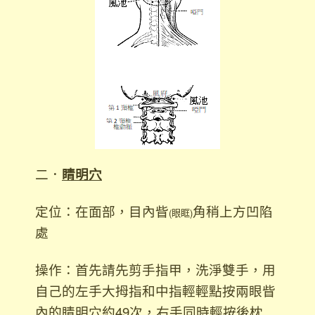
二．
睛明穴
定位：在面部，目內眥
角稍上方凹陷
(眼眶)
處
操作：首先請先剪手指甲，洗淨雙手，用
自己的左手
大拇指和中指輕輕點按兩眼眥
內的睛明穴約49次，右手同時輕按後枕