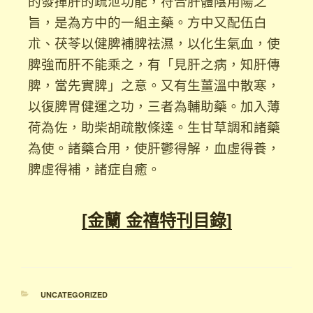
的發揮肝的疏泄功能，符合肝體陰用陽之
旨，是為方中的一組主藥。方中又配伍白
朮、茯苓以健脾補脾祛濕，以化生氣血，使
脾強而肝不能乘之，有「見肝之病，知肝傳
脾，當先實脾」之意。又有生薑溫中散寒，
以復脾胃健運之功，三者為輔助藥。加入薄
荷為佐，助柴胡疏散條達。生甘草調和諸藥
為使。諸藥合用，使肝鬱得解，血虛得養，
脾虛得補，諸症自癒。
[金蘭 金禧特刊目錄]
UNCATEGORIZED