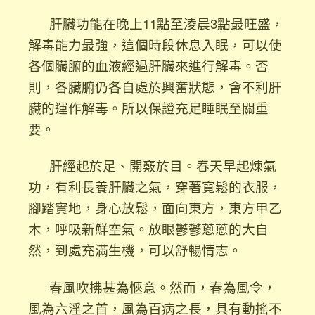
肝臟功能在晚上11點至淩晨3點最旺盛，
解毒能力最強，這個時段休息入眠，可以使
各個臟腑的血液經過肝臟來進行解毒。否
則，各臟腑仍各自處於興奮狀態，會不利肝
臟的運作解毒。所以保證充足睡眠至關重
要。
肝經起於足、開竅於目。春天早起煉氣
功，有利長養肝臟之氣，穿著寬鬆的衣服，
腳踏實地，身心放鬆，面向東方，東方甲乙
木，呼吸新鮮空氣。放眼鬱鬱蔥蔥的大自
然，到處充滿生機，可以舒暢情志。
春風吹拂甚為愜意。然而，春為風令，
風為六淫之首，風為百病之長，具有動搖不