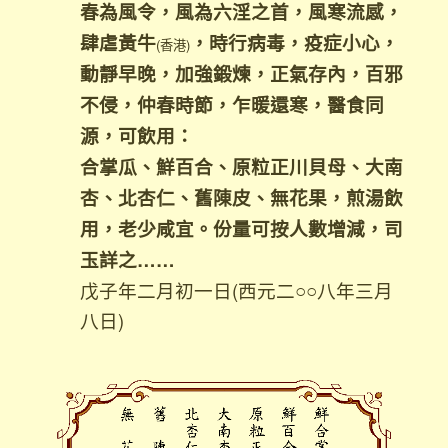
春為風令，風為六淫之首，風寒流感，
肆虐黃牛
，時行病毒，疫症小心，
(香港)
動靜早晚，加強鍛煉，正氣存內，百邪
不侵，仲春時節，乍暖還寒，醫食同
源，可飲用：
合掌瓜、鮮百合、原粒正川貝母、大南
杏、北杏仁、舊陳皮、無花果，煎湯飲
用，老少咸宜。份量可按人數增減，司
玉詳之……
戊子年二月初一日(西元二○○八年三月
八日)