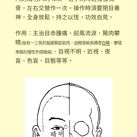
骨，左右交替作一次。操作時須要閉目養
神，全身放鬆，持之以恆，功效自見。
作用：主治目赤腫痛、迎風流淚、胬肉攀
睛
(指有一三角形脂膜胬起如肉，由眼珠眦角横貫
白睛
，攀侵
、目視不明、近視、夜
黑睛的慢性外障眼病)
盲、色盲、目翳等等。