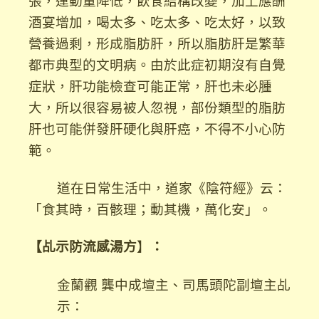
張，運動量降低，飲食結構改變，加上應酬
酒宴增加，喝太多、吃太多、吃太好，以致
營養過剩，形成脂肪肝，所以脂肪肝是繁華
都市典型的文明病。由於此症初期沒有自覺
症狀，肝功能檢查可能正常，肝也未必腫
大，所以很容易被人忽視，部份類型的脂肪
肝也可能併發肝硬化與肝癌，不得不小心防
範。
道在日常生活中，道家《陰符經》云：
「食其時，百骸理；動其機，萬化安」。
【乩示防流感湯方
】
：
金蘭觀 龔中成壇主、司馬頭陀副壇主乩
示：