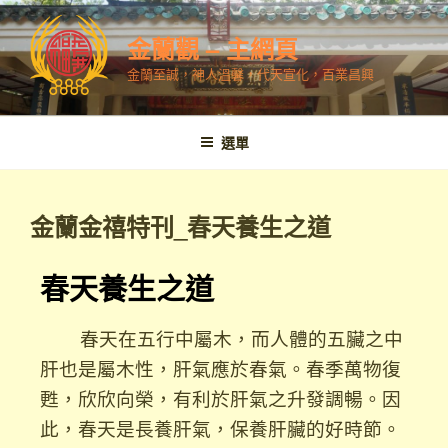
金蘭觀 – 主網頁
金蘭至誠，神人溫馨，代天宣化，百業昌興
選單
金蘭金禧特刊_春天養生之道
春天養生之道
春天在五行中屬木，而人體的五臟之中
肝也是屬木性，肝氣應於春氣。春季萬物復
甦，欣欣向榮，有利於肝氣之升發調暢。因
此，春天是長養肝氣，保養肝臟的好時節。