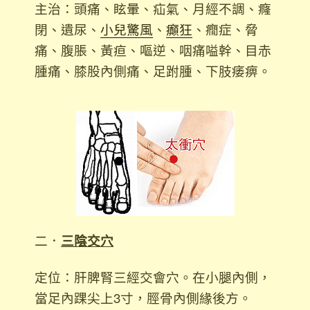
主治：頭痛、眩暈、疝氣、月經不調、癃
閉、遺尿、
小兒驚風
、
癲狂
、癇症、脅
痛、腹脹、黃疸、嘔逆、咽痛嗌幹、目赤
腫痛、膝股內側痛、足跗腫、下肢痿痹。
二．
三陰交
穴
定位：肝脾腎三經交會穴。在小腿內側，
當足內踝
尖上3寸，脛骨內側緣後方。