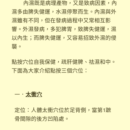
內濕既是病理產物，又是致病因素，內
濕多由脾失健運，水濕停聚而生。內濕與外
濕雖有不同，但在發病過程中又常相互影
響。外濕發病，多犯脾胃，致脾失健運，濕
以內生；而脾失健運，又容易招致外濕的侵
襲。
點按穴位自我保健，疏肝健脾、祛濕和中。
下面為大家介紹點按三個穴位：
一．
太衝
穴
定位：人體太衝穴位於足背側，當第1蹠
骨間隙的後方凹陷處。