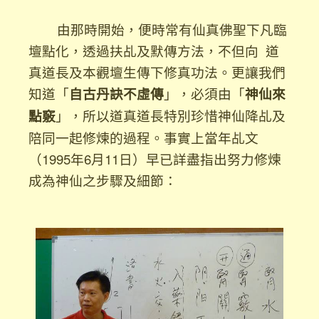
由那時開始，便時常有仙真佛聖下凡臨
壇點化，透過扶乩及默傳方法，不但向 道
真道長及本觀壇生傳下修真功法。更讓我們
知道「
自古丹訣不虛傳
」，必須由「
神仙來
點竅
」，所以道真道長特別珍惜神仙降乩及
陪同一起修煉的過程。事實上當年乩文
（1995年6月11日）早已詳盡指出努力修煉
成為神仙之步驟及細節：