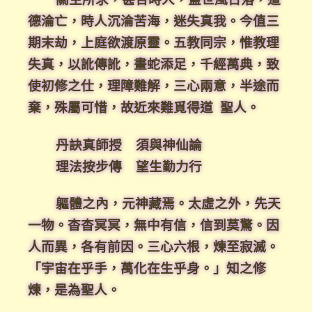
德淪亡，時人沉淪苦海，迷失真我。今值三
期末劫，上庭欲渡原靈。五教同宗，惟教理
失真，以訛傳訛，畫蛇添足，千經萬典，致
使初修之仕，理障難解，三心兩意，半途而
棄，殊屬可惜，故近來難覓得道 聖人。
丹訣真師授 須與神仙論
理法按步傳 望生勤力行
軀體之內，元神藏焉。太虛之外，先天
一物。杳杳冥冥，無中有信，信到莫驚。因
人而異，各有前因。三心六根，煉至寂滅。
「宇宙在乎手，萬化在生乎身。」知之修
煉，是為聖人。