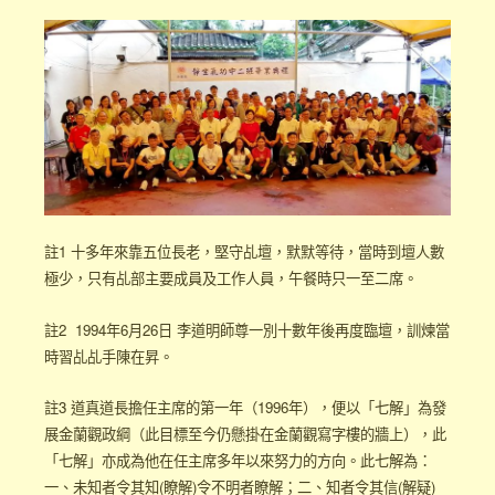
註1 十多年來靠五位長老，堅守乩壇，默默等待，當時到壇人數
極少，只有乩部主要成員及工作人員，午餐時只一至二席。
註2 1994年6月26日 李道明師尊一別十數年後再度臨壇，訓煉當
時習乩乩手陳在昇。
註3 道真道長擔任主席的第一年（1996年），便以「七解」為發
展金蘭觀政綱（此目標至今仍懸掛在金蘭觀寫字樓的牆上），此
「七解」亦成為他在任主席多年以來努力的方向。此七解為：
一、未知者令其知(瞭解)令不明者瞭解；二、知者令其信(解疑)