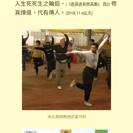
入生死死生之輪迴。
修
(《道真道長修真集》 頁2)
真煉道，代有傳人。
(2018.11.4乩文)
休乩期間教授武當丹劍