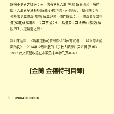
解除不信者之疑惑；三、信者令其入壇(解困) 解其困苦、病痛；
四、入壇者令其修身(解孽)外修功德，內修身心，孽可解；五、
修身者令其修真(解障) 解其理障，修性歸真；六、修真者令其得
道(解道)破解道理，令其掌握；七、得道者令其致神仙(解脫) 解
脫四生六道輪迴之苦。
註4 陳進國：《濟度道教的發展與信仰位育實踐——以香港金蘭
觀為例》，2014年12月出版的《宗教人類學》第五輯 頁153-
188。此文繁體收錄在本觀乙未年特刊頁46-69
[金蘭 金禧特刊目錄]
UNCATEGORIZED