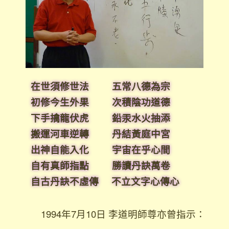
在世須修世法 五常八德為宗
初修今生外果 次積陰功道德
下手擒龍伏虎 鉛汞水火抽添
搬運河車逆轉 丹結黃庭中宮
出神自能入化 宇宙在乎心間
自有真師指點 勝讀丹訣萬卷
自古丹訣不虛傳 不立文字心傳心
1994年7月10日 李道明師尊亦曾指示：