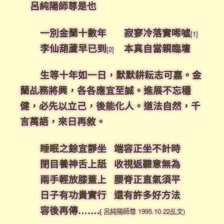
呂純陽師尊是也
一別金蘭十數年 寂寥冷落實唏噓
[1]
李仙葫蘆早已到
本真自當親臨壇
[2]
生等十年如一日，默默耕耘志可嘉。金
蘭乩務將興，各各應宜至誠。進展不忘穩
健，必先以立己，後能化人。道法自然，千
言萬語，來日再敘。
睡眠之餘宜靜坐 端容正坐不計時
閉目養神舌上舐 收視返聽意無為
兩手輕放膝蓋上 腰脊正直氣須平
日子有功貴實行 還有許多好方法
容後再傳…….
(
呂純陽師尊 1995.10.22乩文)