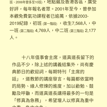
，地點遍及香港各區，廣受
班、2006年曾多至10班)
好評，每年報名者眾。2001年至今，曾參加
本觀免費氣功課程者已逾萬，依據2003-
2019紀錄，初班
，收生7,568人，中
(第一階段)
一班
4,769人，中二班
2,177
(第二階段)
(第三階段)
人。
十八年值事會主席，道真道長留下的
作品不少，除上述的講義結集外，尚有慶
典節日的歡迎詞，每期特刊「主席的
話」，道教節的講座發言，每篇都依當時
的局勢、緣人修煉的進度，加以勸勉、鼓
勵及呼籲，而道真道長講得最多的一句是
「修真為急務」，希望壇人以修真為重中