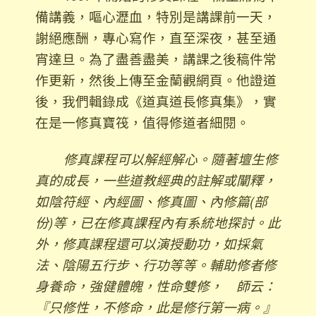
備講義，嘔心瀝血，特別是講課前一天，
謝絕應酬，專心寫作，直至深夜，甚至通
宵達旦。為了盡善盡美，講課之後稿件常
作更新，然後上傳至金蘭觀網頁。他證道
後，我們輯錄成《道真道長修真集》，實
在是一修真寶筏，值得修道者細閱。
修真課程可以解經解心。隨著壇生修
真的成長，一些道教經典的註解或闡釋，
如陰符經、內經圖、修真圖、內修篇(部
份)等，已在修真課程內有系統地探討。此
外，修真課程還可以演授動功，如採氣
法、陰陽五行步、行功等等。輔助修者修
身養命，強健體魄，性命雙修， 師云：
『只修性，不修命，此是修行第一病。』