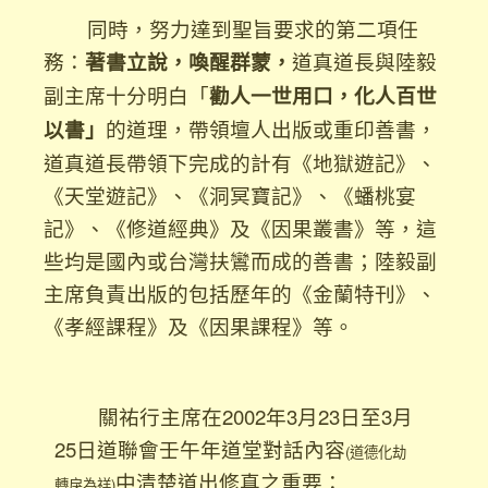
同時，努力達到聖旨要求的第二項任
務：
著書立說，喚醒群蒙，
道真道長與陸毅
副主席十分明白「
勸人一世用口，化人百世
以書」
的道理，帶領壇人出版或重印善書，
道真道長帶領下完成的計有《地獄遊記》、
《天堂遊記》、《洞冥寶記》、《蟠桃宴
記》、《修道經典》及《因果叢書》等，這
些均是國內或台灣扶鸞而成的善書；陸毅副
主席負責出版的包括歷年的《金蘭特刊》、
《孝經課程》及《因果課程》等。
關祐行主席在2002年3月23日至3月
25日道聯會壬午年道堂對話內容
(道德化劫
中清楚道出修真之重要：
轉戾為祥)