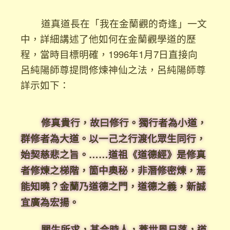
道真道長在「我在金蘭觀的奇逢」一文
中，詳細講述了他如何在金蘭觀學道的歷
程，當時目標明確，1996年1月7日直接向
呂純陽師尊提問修煉神仙之法，呂純陽師尊
詳示如下：
修真貴行，故曰修行。獨行者為小道，
群修者為大道。以一己之行渡化眾生同行，
始契慈悲之旨。……道祖《道德經》是修真
者修煉之梯階，箇中奧秘，非潛修密煉，焉
能知曉？金蘭乃道德之門，道德之義，新誠
宜廣為宏揚。
關生所求，甚合時人，蓋世風日落，道