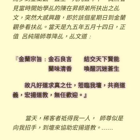
見當時開始學乩的陳在昇師弟所扶出之乩
文，突然大感興趣，即於該個星期日到金蘭
觀參看扶乩。當天是九五年五月十四日，正
值 呂純陽師尊降乩，乩文道﹕
『
金蘭宗旨﹕金石良言 結交天下賢能
蘭味清香 喚醒沉迷蒼生
故凡好道求真之仕，蒞臨我壇，共商道
義，宏揚道教，無任歡迎。』
當天，稀客者祗得我一人， 師尊似是
向我招手，到壇來協助宏揚道教。……