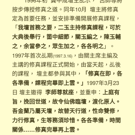
1996年初 龔中成壇主乩示， 呂師尊將
按步傳授修真之道。同年10月 壇主將修真
定為首要任務，並安排準備開展修真課程，
「
我壇首務之要，二玉主持修真課程，可於
大典後舉行，箇中細節，關玉編之，陳玉輔
之，余當參之，眾生加之，各各明之
」。
1997年首次乩期
，由關主席主編及
(1997.3.16)
主講的修真課程正式開始，由當天起，乩後
的課程， 壇主都參與其中，
「修真在即，各
各準備，課程完畢即上雲。」
1997年3月23
日 壇主邀得
李師尊就座
，並重申：
上庭有
旨，挽回世道，故令仙佛臨壇，渡化原人。
吾金蘭乃屬天壇，故替天行道，性命雙修，
力行修真，生等務須珍惜。各各準備，時間
關係……修真完畢再上雲。