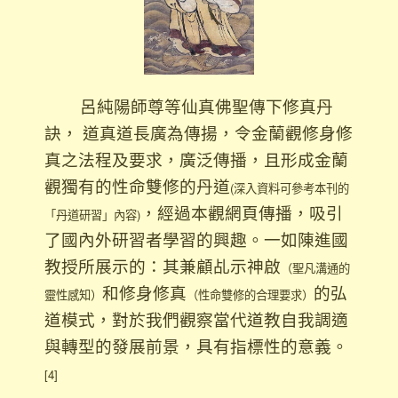
呂純陽師尊等仙真佛聖傳下修真丹
訣， 道真道長廣為傳揚，令金蘭觀修身修
真之法程及要求，廣泛傳播，且形成金蘭
觀獨有的性命雙修的丹道
(深入資料可參考本刊的
，經過本觀網頁傳播，吸引
「丹道研習」內容)
了國內外研習者學習的興趣。一如陳進國
教授所展示的：其兼顧乩示神啟
（聖凡溝通的
和修身修真
的弘
靈性感知）
（性命雙修的合理要求）
道模式，對於我們觀察當代道教自我調適
與轉型的發展前景，具有指標性的意義。
[4]