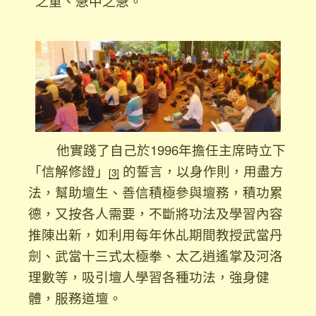
之重、急中之急。
他實踐了自己於1996年擔任主席時立下
「信解修證」
的誓言，以身作則，用盡方
[3]
法，幫助壇生、善信積極參與壇務，積功累
德，又按各人需要，不斷將功法及學習內容
推陳出新，如利用每年休乩期間教授武當丹
劍、武當十三式太極拳、太乙逍遙掌及河洛
理數等，吸引壇人學習各種功法，強身健
體，服務道壇。