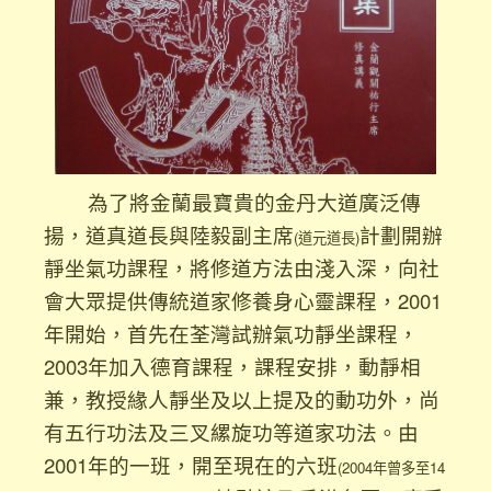
為了將金蘭最寶貴的金丹大道廣泛傳
揚，道真道長與陸毅副主席
計劃開辦
(道元道長)
靜坐氣功課程，將修道方法由淺入深，向社
會大眾提供傳統道家修養身心靈課程，2001
年開始，首先在荃灣試辦氣功靜坐課程，
2003年加入德育課程，課程安排，動靜相
兼，教授緣人靜坐及以上提及的動功外，尚
有五行功法及三叉縲旋功等道家功法。由
2001年的一班，開至現在的六班
(2004年曾多至14