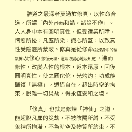
體道之最深者莫過於修真，以性命合
道，所謂「內外
和諧，諸災不作」。
(性命)
人人身中本有圓明真性，但受宿業所障，
情慾所擾，凡塵所染，識心所蓋，以致真
性受陰霾所蒙蔽。修真是從修命
(鍛煉身中的精
及修心
，進而
氣神)
(依循天理、道理改變心地及知見)
修性，改變人性的根本，返本還原，回復
圓明真性，使之圓佗佗，光灼灼；功成能
歸復「無極」，逍遙自在，超出時空的拘
束，脫離一切災劫，得永恆安和之境。
「修真」也就是修煉「神仙」之道，
能超脫凡塵的災劫，不被陰陽所縛，不受
鬼神所拘滯，不為時空及物質所約束，不