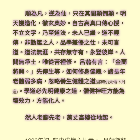
順為凡，逆為仙，只在其間顛倒顛。明
天機造化，徹玄奧妙。自古高真口傳心授，
不立文字，乃至道法，未人已繼。道不輕
傳，非勤篤之人，品學兼優之仕，未可言
道。道法無涯，共存無守有，永登彼岸。人
間無凈土，唯從苦裡修。 呂翁有言：「金蘭
將興。」先傳生等，如何修身健魄。諸長年
老體弱多病，忽略養生健體之道
(那時仍未傳下丹
。學道必先明健康之道，體健神旺方能為
道)
壇效力，方能化人。
然人老腳先老，萬丈高樓從地起。