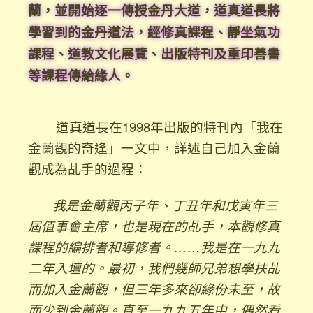
蘭，並
開始逐一傳授金丹大道，道真道長將
學習到的金丹道法，經修真課程、靜坐氣
功
課程、道教文化展覽、
出版特刊及重印善書
等課程傳給緣人。
道真道長在1998年出版的特刊內「我在
金蘭觀的奇逢」一文中，詳述自己加入金蘭
觀成為乩手的過程：
我是金蘭觀丙子年、丁丑年和戊寅年三
屆值事會主席，也是現在的乩手，本觀修真
課程的編排者和導修者。……我是在一九九
二年入壇的。最初，我們幾師兄弟想學扶乩
而加入金蘭觀，但三年多來卻緣份未至，故
而少到金蘭觀。直至一九九五年中，偶然看