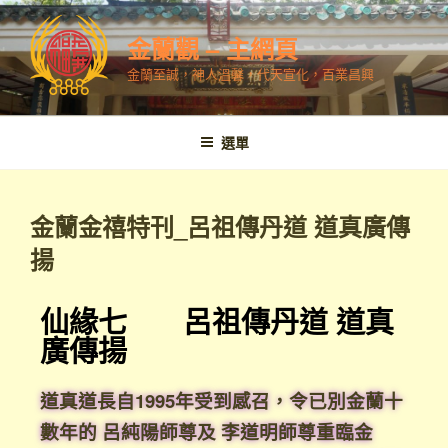
金蘭觀 – 主網頁
金蘭至誠，神人溫馨，代天宣化，百業昌興
選單
金蘭金禧特刊_呂祖傳丹道 道真廣傳
揚
仙緣七 呂祖傳丹道 道真
廣傳揚
道真道長
自1995
年受到感召，令
已別金蘭十
數年的
呂純陽師尊及
李道明師尊重臨金