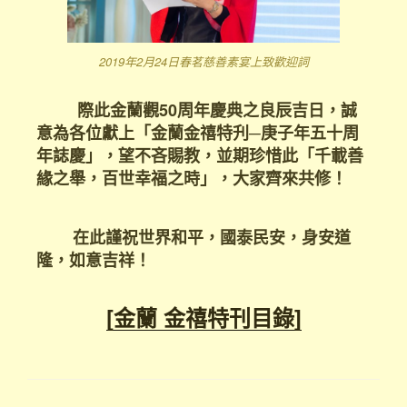
2019年2月24日春茗慈善素宴上致歡迎詞
際此金蘭觀50周年慶典之良辰吉日，誠
意為各位獻上「金蘭金禧特刋─庚子年五十周
年誌慶」，望不吝賜教，並期珍惜此「千載善
緣之舉，百世幸福之時」，大家齊來共修！
在此謹祝世界和平，國泰民安，身安道
隆，如意吉祥！
[金蘭 金禧特刊目錄]