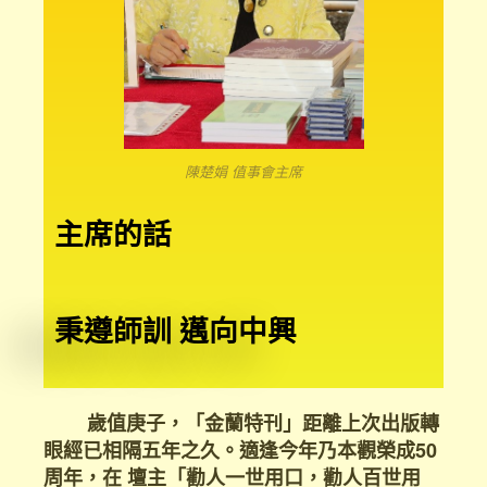
陳楚娟 值事會主席
主席的話
秉遵師訓 邁向中興
歲值庚子，「金蘭特刊」距離上次出版轉
眼經已相隔五年之久。適逢今年乃本觀榮成50
周年，在 壇主「勸人一世用口，勸人百世用