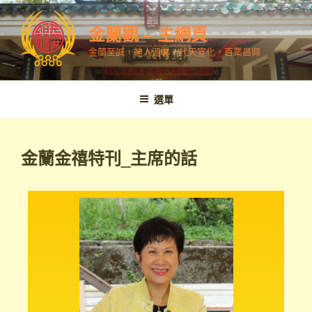
金蘭觀 – 主網頁
金蘭至誠，神人溫馨，代天宣化，百業昌興
選單
金蘭金禧特刊_主席的話