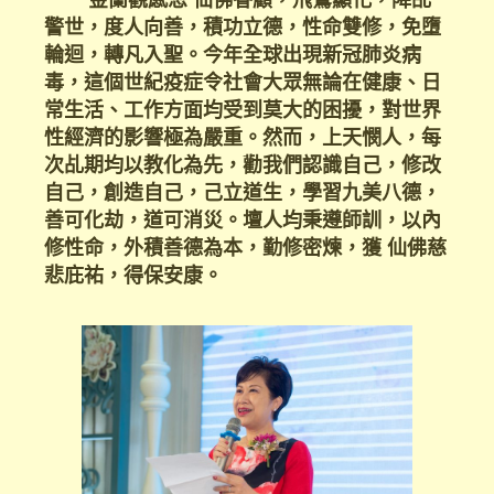
警世，度人向善，積功立德，性命雙修，免墮
輪迴，轉凡入聖。今年全球出現新冠肺炎病
毒，這個世紀疫症令社會大眾無論在健康、日
常生活、工作方面均受到莫大的困擾，對世界
性經濟的影響極為嚴重。然而，上天憫人，每
次乩期均以教化為先，勸我們認識自己，修改
自己，創造自己，己立道生，學習九美八德，
善可化劫，道可消災。壇人均秉遵師訓，以內
修性命，外積善德為本，勤修密煉，獲 仙佛慈
悲庇祐，得保安康。