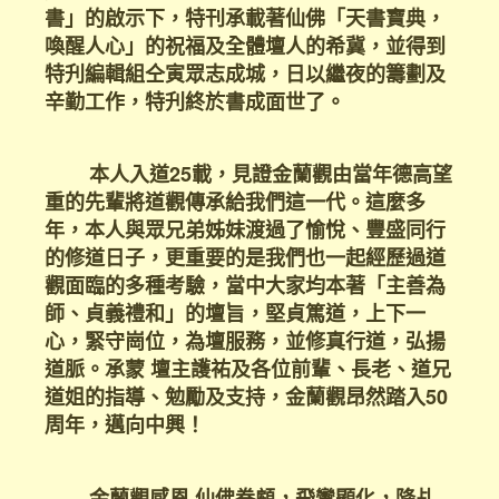
書」的啟示下，特刊承載著仙佛「天書寶典，
喚醒人心」的祝福及全體壇人的希冀，並得到
特刋編輯組仝寅眾志成城，日以繼夜的籌劃及
辛勤工作，特刋終於書成面世了。
本人入道25載，見證金蘭觀由當年德高望
重的先輩將道觀傳承給我們這一代。這麼多
年，本人與眾兄弟姊妹渡過了愉悅、豐盛同行
的修道日子，更重要的是我們也一起經歷過道
觀面臨的多種考驗，當中大家均本著「主善為
師、貞義禮和」的壇旨，堅貞篤道，上下一
心，緊守崗位，為壇服務，並修真行道，弘揚
道脈。承蒙 壇主護祐及各位前輩、長老、道兄
道姐的指導、勉勵及支持，金蘭觀昂然踏入50
周年，邁向中興！
金蘭觀感恩 仙佛眷顧，飛鸞顯化，降乩