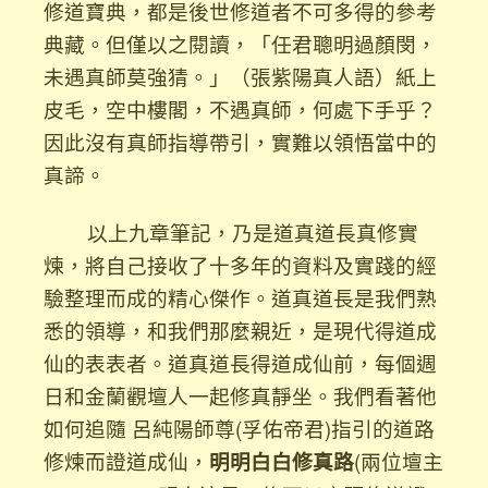
修道寶典，都是後世修道者不可多得的參考
典藏。但僅以之閱讀，「任君聰明過顏閔，
未遇真師莫強猜。」（張紫陽真人語）紙上
皮毛，空中樓閣，不遇真師，何處下手乎？
因此沒有真師指導帶引，實難以領悟當中的
真諦。
以上九章筆記，乃是道真道長真修實
煉，將自己接收了十多年的資料及實踐的經
驗整理而成的精心傑作。道真道長是我們熟
悉的領導，和我們那麼親近，是現代得道成
仙的表表者。道真道長得道成仙前，每個週
日和金蘭觀壇人一起修真靜坐。我們看著他
如何追隨 呂純陽師尊(孚佑帝君)指引的道路
修煉而證道成仙，
明明白白修真路
(兩位壇主