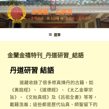
金蘭觀 – 主網頁
金蘭至誠，神人溫馨，代天宣化，百業昌興
選單
金蘭金禧特刊_丹道研習_結語
丹道研習 結語
道藏收錄了很多修真煉丹的古籍，如
《黃庭經》、《道德經》、《太乙金華宗
旨》、《文始真經》及《呂祖全書》等等，
載籍浩瀚；這些都是歷代仙真、師聖留下的