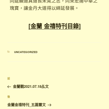
同延續道真道長未竟之志，同來宏揚中華之
瑰寶，讓金丹大道得以綿延發展。
[金蘭 金禧特刊目錄]
UNCATEGORIZED
前
金蘭觀2021.07.18乩文
後
金蘭金禧特刊_五篇靈文