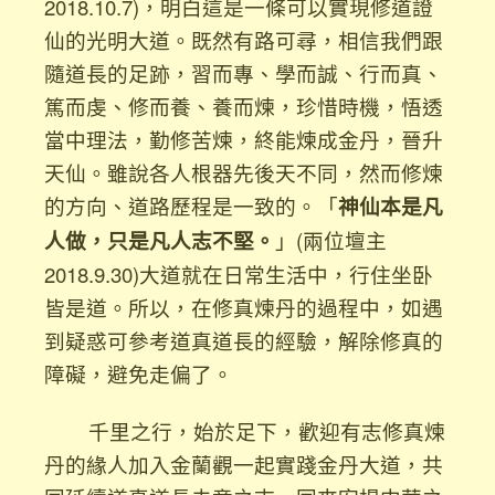
2018.10.7)，明白這是一條可以實現修道證
仙的光明大道。既然有路可尋，相信我們跟
隨道長的足跡，習而專、學而誠、行而真、
篤而虔、修而養、養而煉，珍惜時機，悟透
當中理法，勤修苦煉，終能煉成金丹，晉升
天仙。雖說各人根器先後天不同，然而修煉
的方向、道路歷程是一致的。「
神仙本是凡
人做，只是凡人志不堅。
」(兩位壇主
2018.9.30)大道就在日常生活中，行住坐卧
皆是道。所以，在修真煉丹的過程中，如遇
到疑惑可參考道真道長的經驗，解除修真的
障礙，避免走偏了。
千里之行，始於足下，歡迎有志修真煉
丹的緣人加入金蘭觀一起實踐金丹大道，共