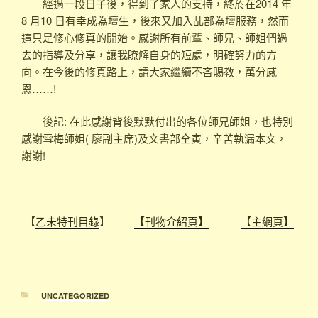
經過一段日子後，得到了家人的支持，終於在2014 年
8 月10 日有幸成為壇生，後來又加入乩部為壇服務，然而
這只是修心修真的開始。感謝所有前輩、師兄、師姐們過
去的指導及分享，讓我瞭解自身的短處，明確努力的方
向。在今後的修真路上，請大家繼續不吝賜教，萬分感
恩……!
後記: 在此感謝背後默默付出的各位師兄師姐，也特別
感謝雪梅師姐( 廖副主席)及文書部仝寅，辛苦執漏本文，
謝謝!
【
乙未特刊目錄
】
【刊物介紹頁】
【主網頁】
分
UNCATEGORIZED
類