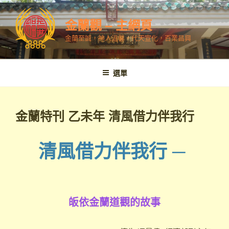
跳
至
金蘭觀 – 主網頁
內
金蘭至誠，神人溫馨，代天宣化，百業昌興
容
選單
金蘭特刊 乙未年 清風借力伴我行
清風借力伴我行 ─
皈依金蘭道觀的故事