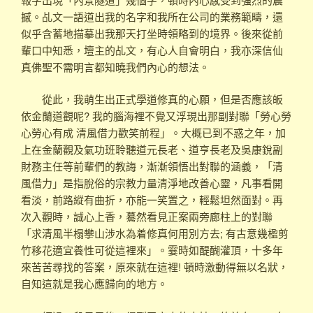
撼。乩文一語道出我的名字和我所在公司的業務範疇，還
似乎含蓄地描摹出我那天打坐時領略到的境界。後來從前
輩口中知悉，壇主的乩文，有心人自會明白，我亦深信仙
真佛聖不需明言都知曉我們內心的想法。
從此，我萌生出正式學道修真的心願，但是否應該皈
依金蘭道觀呢? 我的腦海裡不覺又浮現出那副對聯「勞心勞
心勞心有成 清風借力歡笑前程」。大概已到不惑之年，加
上在金蘭觀及氣功班聆聽道元長老、道亨長老及吳康銳副
財務主任等前輩們的教誨，漸漸領悟出對聯的涵義，「清
風借力」是指脫俗的宗教力量清淨地改善心靈，凡事看開
看淡，前路縱有曲折，亦能一笑置之，輕鬆坦然面對。再
次入觀時，誠心上香，驀然看見正案兩旁廊柱上的對聯
「求清風半榻攀山涉水為着修真何用別方去; 有古意幾楹剪
竹移花適宜養性可從這裡來」。霎時如醍醐灌頂，十多年
來苦苦尋找的答案，原來就在這裡! 頓時激動得無以名狀，
自知這就是我心應歸向的地方。