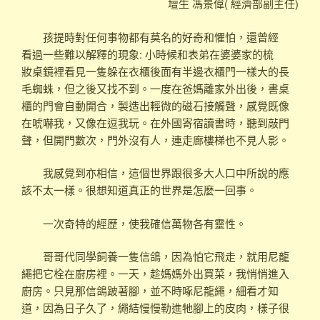
壇生 馮景偉( 經濟部副主任)
孩提時對任何事物都有莫名的好奇和懼怕，還曾經
看過一些難以解釋的現象: 小時候和表弟在婆婆家的梳
妝桌鏡裡看見一隻躲在衣櫃後面有半邊衣櫃門一樣大的長
毛蜘蛛，但之後又找不到。一度在爸媽離家外出後，書桌
櫃的門會自動開合，製造出輕微的磁石接觸聲，感覺既像
在唬嚇我，又像在逗我玩。在外國寄宿讀書時，聽到敲門
聲，但開門數次，門外沒有人，連走廊樓梯也不見人影。
我感覺到亦相信，這個世界跟很多大人口中所說的應
該不太一樣。很想知道真正的世界是怎麼一回事。
一次奇特的經歷，使我確信萬物各有靈性。
哥哥代同學飼養一隻信鴿，因為怕它飛走，就用尼龍
繩把它栓在廚房裡。一天，趁媽媽外出買菜，我悄悄進入
廚房。只見那信鴿跛著腳，並不時啄尼龍繩，細看才知
道，因為日子久了，繩結慢慢勒進牠腳上的皮肉，樣子很