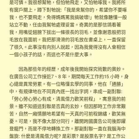
是可憐。我很想幫牠，但怕牠飛走，又怕牠啄我。我將所
有窗戶關上，蹲下對牠說:「我是來幫你的，希望你不要啄
我，也不要飛走，免得媽媽罵我搞破壞!」牠就像聽懂一般
站立不動，任由我幫牠處理妥當。奇異的是那信鴿看著
我，用嘴從翅膀下拔出一條很長的羽毛，並像謝恩般把羽
毛放在我面前。我把那滑滑的羽毛放在書桌上，一直保留
了很久。此事沒有向別人說起，因為我覺得沒有人會相信
一個小孩子的話，而這也不是什麼大事。
因為那些年的經歷，成年後我開始探究術數的奧妙。
在廣告公司工作接近7、8 年，期間每天工作約15 小時，身
心總是異常勞累。有一位略懂玄學的同事，他在「通勝」
中，有規律地在不同頁內逐一找出字詞，串成一副對聯:
「勞心勞心勞心有成，清風借力歡笑前程」，寓意我的前
景。雖不知道這對聯是否真的玄妙，但因那時工作非常艱
苦，自然一廂情願地希望有一天真的可前程錦繡，歡笑無
憂。可是，我不像大部分同行，離開跨國廣告公司後即躍
登龍門，而是不停地轉換工作。那副對聯一直在我腦海中
盤旋: 什麼是清風借力呢? 是彩票? 是股票名字? 是工作公