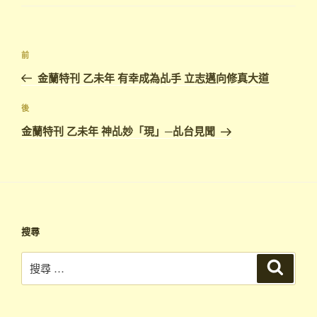
文
上
前
章
一
金蘭特刊 乙未年 有幸成為乩手 立志邁向修真大道
導
篇
覽
文
下
後
章
篇
金蘭特刊 乙未年 神乩妙「現」─乩台見聞
文
章
搜尋
搜
搜
尋
尋：