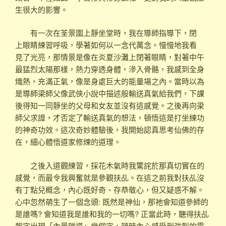
生很大的影響。
有一次在荃景圍上靜坐堂時，我在導師指導下，閉
上眼睛練習呼吸，學著如何以一念代萬念。慢慢地我看
見了光亮，那情景是像在炎夏沙灘上閉著眼睛，對著中午
最猛烈太陽那樣，熱力穿透身體，滲入骨骼，我感到全身
熾熱，充滿正氣，像是身處巨大的能量場之內。當時以為
是導師梁師父像武俠小說中描述般輸送真氣給我們，下課
後得知一同靜坐的父母和女友並沒有這感覺。之後再向梁
師父求證，才否定了輸送真氣的想法，頓悟這是打坐練功
的神奇功效。這次奇妙體驗後，我開始認真思考仙佛的存
在，細心體悟道家修煉的道理。
之後入道觀練習，採花木氣時我驚詫於那真切實在的
感覺，而最令我興奮就是參觀扶乩。在這之前我對扶乩沒
有丁點兒概念，內心既好奇、存恭敬心，但又疑惑不解。
心中忽然萌生了一個念頭: 既然是神仙，那祂會知道參師的
是誰嗎? 會知道我是誰和我的一切嗎? 正當此時，聽得扶乩
報字出現「內景隧道」幾個字，頓時內心感受到強烈的震