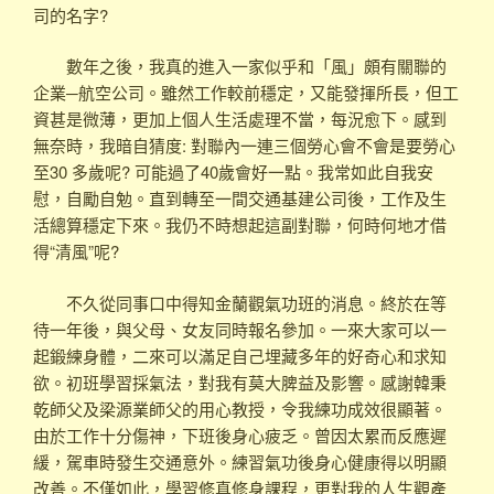
司的名字?
數年之後，我真的進入一家似乎和「風」頗有關聯的
企業─航空公司。雖然工作較前穩定，又能發揮所長，但工
資甚是微薄，更加上個人生活處理不當，每況愈下。感到
無奈時，我暗自猜度: 對聯內一連三個勞心會不會是要勞心
至30 多歲呢? 可能過了40歲會好一點。我常如此自我安
慰，自勵自勉。直到轉至一間交通基建公司後，工作及生
活總算穩定下來。我仍不時想起這副對聯，何時何地才借
得“清風”呢?
不久從同事口中得知金蘭觀氣功班的消息。終於在等
待一年後，與父母、女友同時報名參加。一來大家可以一
起鍛練身體，二來可以滿足自己埋藏多年的好奇心和求知
欲。初班學習採氣法，對我有莫大脾益及影響。感謝韓秉
乾師父及梁源業師父的用心教授，令我練功成效很顯著。
由於工作十分傷神，下班後身心疲乏。曾因太累而反應遲
緩，駕車時發生交通意外。練習氣功後身心健康得以明顯
改善。不僅如此，學習修真修身課程，更對我的人生觀產