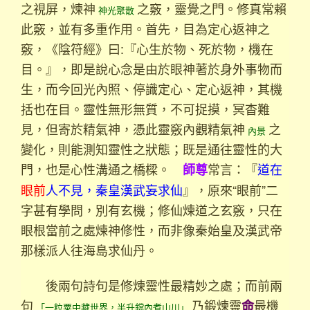
之視屏，煉神
之竅，靈覺之門。修真常賴
神光聚散
此竅，並有多重作用。首先，目為定心返神之
竅，《陰符經》曰:『心生於物、死於物，機在
目。』，即是說心念是由於眼神著於身外事物而
生，而今回光內照、停識定心、定心返神，其機
括也在目。靈性無形無質，不可捉摸，冥杳難
見，但寄於精氣神，憑此靈竅內觀精氣神
之
內景
變化，則能測知靈性之狀態；既是通往靈性的大
門，也是心性溝通之橋樑。
常言：『
道在
師尊
眼前
人不見，秦皇漢武妄求仙
』，原來“眼前”二
字甚有學問，別有玄機；修仙煉道之玄竅，只在
眼根當前之處煉神修性，而非像秦始皇及漢武帝
那樣派人往海島求仙丹。
後兩句詩句是修煉靈性最精妙之處；而前兩
句
乃鍛煉靈
最機
命
「一粒粟中藏世界，半升鐺內煮山川」