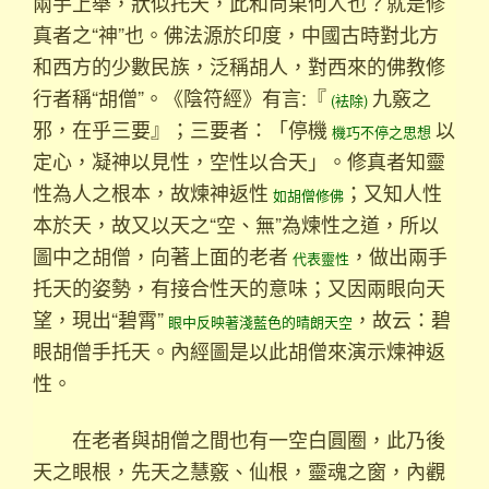
兩手上舉，狀似托天，此和尚果何人也？就是修
真者之“神”也。佛法源於印度，中國古時對北方
和西方的少數民族，泛稱胡人，對西來的佛教修
行者稱“胡僧”。《陰符經》有言:『
九竅之
(袪除)
邪，在乎三要』；三要者：「停機
以
機巧不停之思想
定心，凝神以見性，空性以合天」。修真者知靈
性為人之根本，故煉神返性
；又知人性
如胡僧修佛
本於天，故又以天之“空、無”為煉性之道，所以
圖中之胡僧，向著上面的老者
，做出兩手
代表靈性
托天的姿勢，有接合性天的意味；又因兩眼向天
望，現出“碧霄”
，故云：碧
眼中反映著淺藍色的晴朗天空
眼胡僧手托天。內經圖是以此胡僧來演示煉神返
性。
在老者與胡僧之間也有一空白圓圈，此乃後
天之眼根，先天之慧竅、仙根，靈魂之窗，內觀