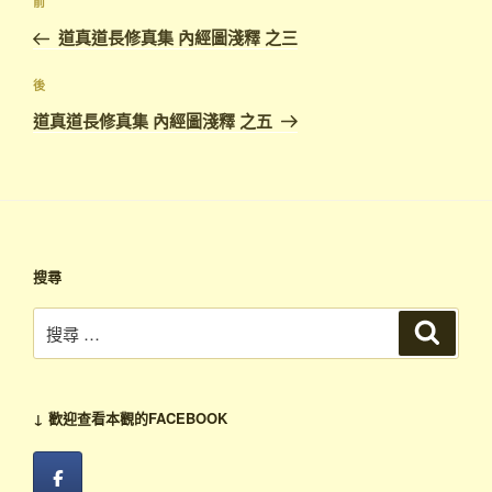
上
前
章
一
道真道長修真集 內經圖淺釋 之三
導
篇
覽
文
下
後
章
篇
道真道長修真集 內經圖淺釋 之五
文
章
搜尋
搜
搜
尋
尋：
↓ 歡迎查看本觀的FACEBOOK