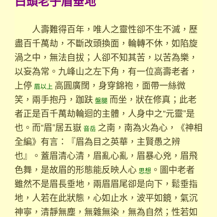
白頭老子眉垂地
人壽難得百年，唯人之靈性卻不生不滅，歷
盡百千萬劫，不斷改頭換面，輪轉不休，如陷旋
渦之中，無法自拔；人卻不知其苦，以苦為樂，
以妄為常。九峰山之左下角，有一位高壽老者，
上停
高圓廣闊，身穿錦袍，面帶一絲微
眉以上
笑，兩手抱丹，跏趺
而坐，狀在修真；此老
盤腿
者正是百千萬劫輪迴的主體，人身中之“元靈”是
也。而“眉”居五嶽
之南，南為火為心，《神相
音岳
全編》有言：『眉為目之英華，主賢愚之辨
也』。蓋眉清心清，眉亂心亂，眉暴心兇，眉飛
色舞，是故眉的形態能反映人心
。圖中老者
思想
雖然不是眉長垂地，兩眉眉尾卻是向下，鬆垂指
地，人若在此狀態，心如止水，波平如鏡，氣沉
神寧，清靜無塵，無雜無染，無為自然；性若如