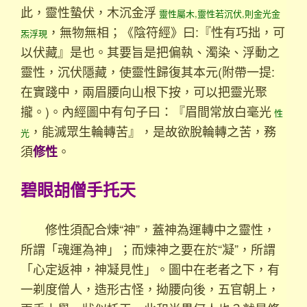
此，靈性蟄伏，木沉金浮
靈性屬木,靈性若沉伏,則金光金
，無物無相；《陰符經》曰:『性有巧拙，可
炁浮現
以伏藏』是也。其要旨是把偏執、濁染、浮動之
靈性，沉伏隱藏，使靈性歸復其本元(附帶一提:
在實踐中，兩眉腰向山根下按，可以把靈光聚
攏。)。內經圖中有句子曰：『眉間常放白毫光
性
，能滅眾生輪轉苦』，是故欲脫輪轉之苦，務
光
須
。
修性
碧眼胡僧手托天
修性須配合煉“神”，蓋神為運轉中之靈性，
所謂「魂運為神」；而煉神之要在於“凝”，所謂
「心定返神，神凝見性」。圖中在老者之下，有
一剃度僧人，造形古怪，拗腰向後，五官朝上，