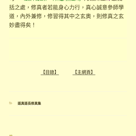
括之處，修真者若能身心力行，真心誠意參師學
道，內外兼修，修習得其中之玄奧，則修真之玄
妙盡得矣！
【目錄】
【主網頁】
分
道真道長修真集
類
文