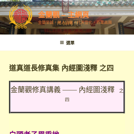
跳
至
金蘭觀 – 主網頁
內
金蘭至誠，神人溫馨，代天宣化，百業昌興
容
選單
道真道長修真集 內經圖淺釋 之四
金蘭觀修真講義 —— 內經圖淺釋
之
四