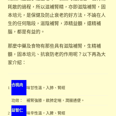
耗散的過程，所以滋補腎精，亦即滋陰補腎，固
本培元，是保健及防止衰老的好方法，不論在人
生的任何階段，滋陰補腎，添精益髓，還精補
腦，都是有益的。
那麼中藥及食物有那些具有滋陰補腎，生精補
髓，固本培元、抗衰防老的作用呢？以下再為大
家介紹：
合桃肉
1
味甘性溫，入肺、腎經
功效：
補腎強膝，斂肺定喘，潤腸通便。
益智仁
2
味辛性溫，入脾、腎經