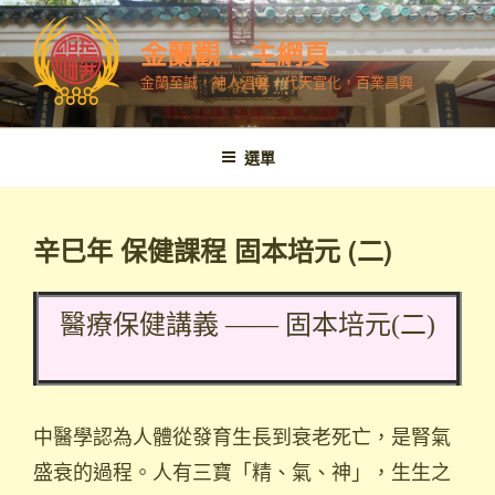
跳
至
金蘭觀 – 主網頁
內
金蘭至誠，神人溫馨，代天宣化，百業昌興
容
選單
辛巳年 保健課程 固本培元 (二)
醫療保健講義 —— 固本培元(二)
中醫學認為人體從發育生長到衰老死亡，是腎氣
盛衰的過程。人有三寶「精、氣、神」，生生之