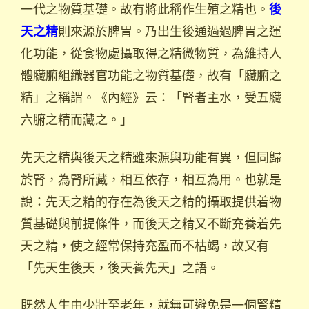
一代之物質基礎。故有將此稱作生殖之精也。
後
則來源於脾胃。乃出生後通過過脾胃之運
天之精
化功能，從食物處攝取得之精微物質，為維持人
體臟腑組織器官功能之物質基礎，故有「臟腑之
精」之稱謂。《內經》云：「腎者主水，受五臟
六腑之精而藏之。」
先天之精與後天之精雖來源與功能有異，但同歸
於腎，為腎所藏，相互依存，相互為用。也就是
說：先天之精的存在為後天之精的攝取提供着物
質基礎與前提條件，而後天之精又不斷充養着先
天之精，使之經常保持充盈而不枯竭，故又有
「先天生後天，後天養先天」之語。
既然人生由少壯至老年，就無可避免是一個腎精