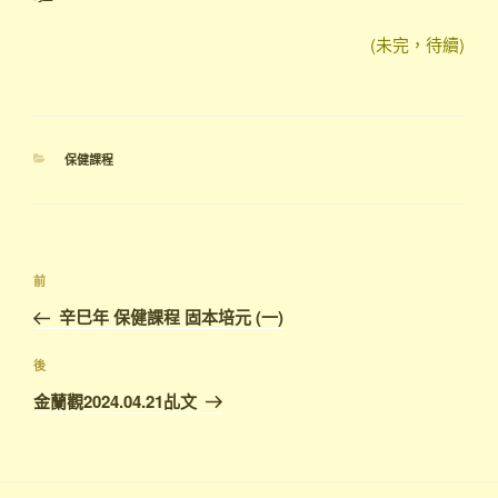
(未完，待續)
分
保健課程
類
文
上
前
章
一
辛巳年 保健課程 固本培元 (一)
導
篇
覽
文
下
後
章
篇
金蘭觀2024.04.21乩文
文
章