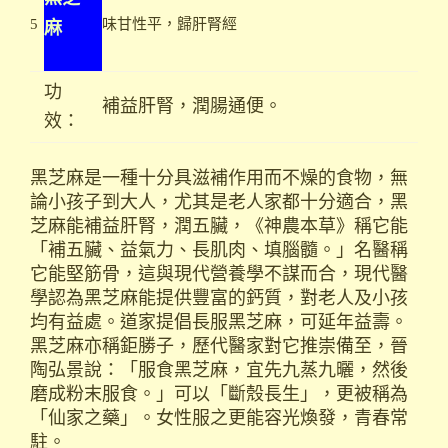
麻
5
味甘性平，歸肝腎經
功
補益肝腎，潤腸通便。
效：
黑芝麻是一種十分具滋補作用而不燥的食物，無
論小孩子到大人，尤其是老人家都十分適合，黑
芝麻能補益肝腎，潤五臟，《神農本草》稱它能
「補五臟、益氣力、長肌肉、填腦髓。」名醫稱
它能堅筋骨，這與現代營養學不謀而合，現代醫
學認為黑芝麻能提供豐富的鈣質，對老人及小孩
均有益處。道家提倡長服黑芝麻，可延年益壽。
黑芝麻亦稱鉅勝子，歷代醫家對它推崇備至，晉
陶弘景說：「服食黑芝麻，宜先九蒸九曬，然後
磨成粉末服食。」可以「斷殼長生」，更被稱為
「仙家之藥」。女性服之更能容光煥發，青春常
駐。