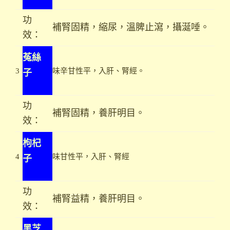
功
補腎固精，縮尿，溫脾止瀉，攝涎唾。
效：
菟絲
子
3
味辛甘性平，入肝、腎經。
功
補腎固精，養肝明目。
效：
枸杞
子
4
味甘性平，入肝、腎經
功
補腎益精，養肝明目。
效：
黑芝