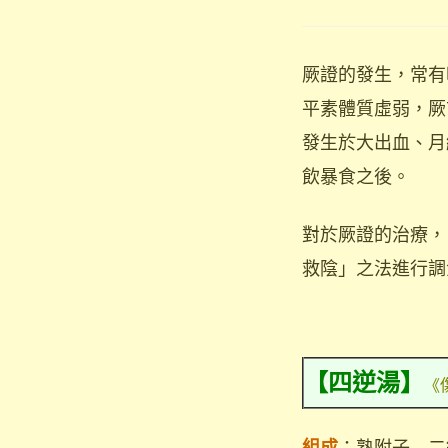
厥證的發生，常有
平素體質虛弱，厥
發生於大出血、月
飲暴食之後。
對於厥證的治療，
救陰」之法進行調
【四逆湯】
《
：熟附子
組成