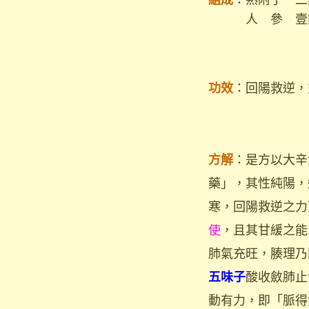
人 參 壹
：回陽救逆，
功效
：是方以大辛
方解
藥」，其性純陽，
寒，回陽救逆之力
使
，且其甘緩之能
肺氣充旺，腠理乃
酸收斂肺止
五味子
動有力，即「脈得