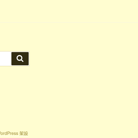
搜
尋
rdPress 架設