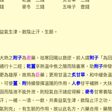
錢 麥冬 三錢 五味子 壹錢
益氣生津，斂陰止汗，生脈。
大熱之
為
君
藥，祛寒回陽以救逆，前人謂
「為回
附子
附子
通行十二經；
辛熱溫中焦之陽而除裏寒，助
伸發
乾薑
附子
更為雄厚，故用為
臣
藥；更用甘溫之
，和中緩急溫
炙甘草
，可使
、
持續發揮溫陽的作用。
甘平補肺，大扶
薑
附
人參
固而陰液不能外泄，則短氣自汗諸症得解；
甘寒養陰
麥冬
汗；一補、一清、一斂，共奏益氣生津，斂陰止汗之功，
氣則充」，有生脈的作用，故以此名方。六藥合用，藥簡