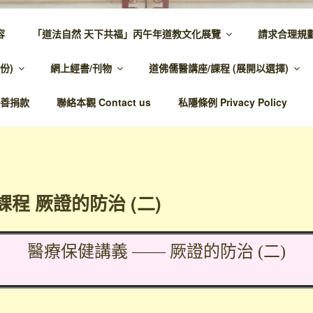
容
「道法自然 天下共福」丙午年道教文化展覽
請求合理規
 – 主網頁
份)
網上經書/刊物
道佛儒醫講座/課程 (展開以選擇)
溫馨，代天宣化，百業昌興
善捐款
聯絡本觀 Contact us
私隱條例 Privacy Policy
課程 厥證的防治 (二)
醫療保健講義 —— 厥證的防治 (二)