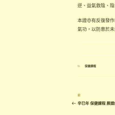
逆、益氣救陰、陰
本證亦有反復發作
氣功，以防患於未
分
保健課程
類
文
上
前
章
一
辛巳年 保健課程 厥證的
篇
導
文