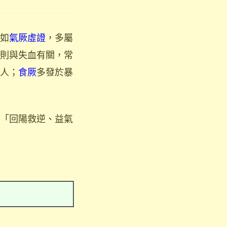
如
氣厥虛證
，多屬
則與失血有關，常
人；
食厥
多發於暴
「回陽救逆、益氣