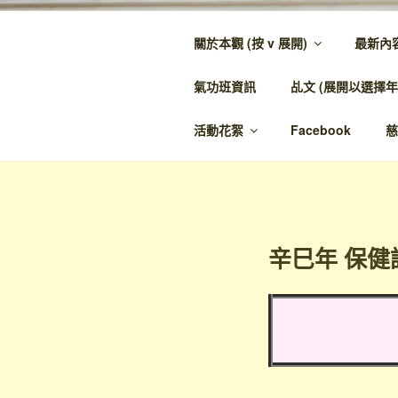
跳
至
關於本觀 (按 v 展開)
最新內
內
金蘭觀
容
氣功班資訊
乩文 (展開以選擇年
金蘭至誠，神人
活動花絮
Facebook
慈
辛巳年 保健