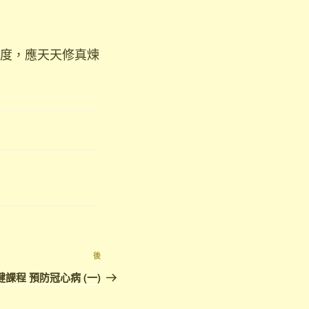
度，應天天修真煉
下
後
篇
健課程 預防冠心病 (一)
文
章