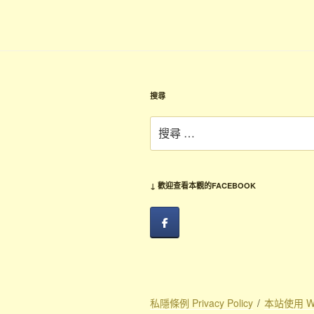
覽
章
搜尋
搜
尋：
↓ 歡迎查看本觀的FACEBOOK
私隱條例 Privacy Policy
本站使用 Wo