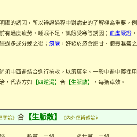
明顯的誘因，所以辨證過程中對病史的了解極為重要。例
前有過度疲勞，睡眠不足，飢餓受寒等誘因；
血虛厥證
，
經過多或分娩之後；
痰厥
，好發於恣食肥甘、體豐濕盛之
尚須中西醫結合進行搶救。以策萬全。一般中醫中藥採用
治，代表方如
【四逆湯】
合
【生脈散】
，每獲卓效。
合
【生脈散】
傷寒論》
《內外傷辨惑論》
 二錢 乾薑 二錢 炙甘草 二錢