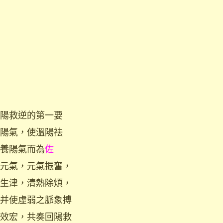
陽救逆的第一要
陽氣，使溫陽祛
養陽氣而為
佐
元氣，元氣振奮，
生津，清熱除煩，
并使虛弱之脈象搏
效宏，共奏回陽救