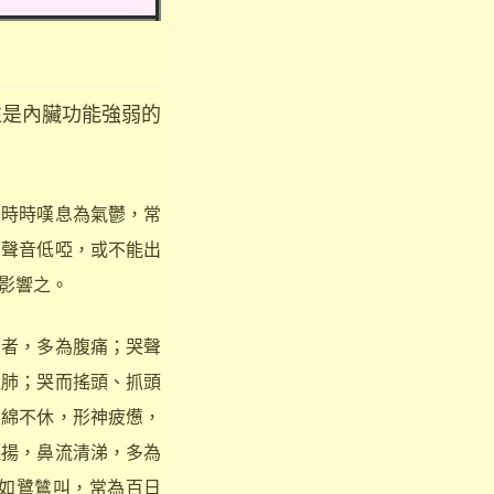
是內臟功能強弱的
時時嘆息為氣鬱，常
而聲音低啞，或不能出
影響之。
者，多為腹痛；哭聲
阻肺；哭而搖頭、抓頭
綿綿不休，形神疲憊，
輕揚，鼻流清涕，多為
如鷺鷥叫，常為百日