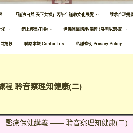
容
「道法自然 天下共福」丙午年道教文化展覽
請求合理規
 – 主網頁
份)
網上經書/刊物
道佛儒醫講座/課程 (展開以選擇)
溫馨，代天宣化，百業昌興
善捐款
聯絡本觀 Contact us
私隱條例 Privacy Policy
課程 聆音察理知健康(二)
醫療保健講義 —— 聆音察理知健康(二)