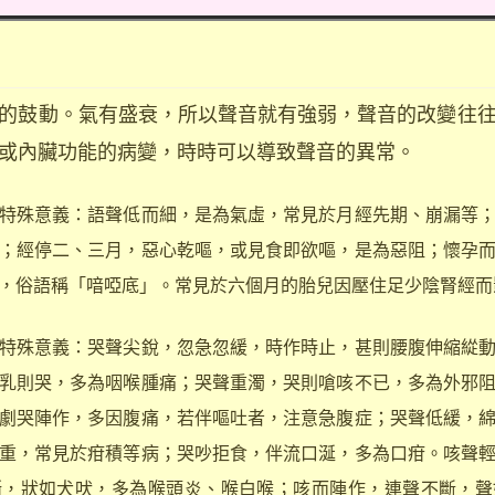
鼓動。氣有盛衰，所以聲音就有強弱，聲音的改變往往
或內臟功能的病變，時時可以導致聲音的異常。
殊意義：語聲低而細，是為氣虛，常見於月經先期、崩漏等；
；經停二、三月，惡心乾嘔，或見食即欲嘔，是為惡阻；懷孕
，俗語稱「喑啞底」。常見於六個月的胎兒因壓住足少陰腎經而
殊意義：哭聲尖銳，忽急忽緩，時作時止，甚則腰腹伸縮緃動
乳則哭，多為咽喉腫痛；哭聲重濁，哭則嗆咳不已，多為外邪
劇哭陣作，多因腹痛，若伴嘔吐者，注意急腹症；哭聲低緩，
重，常見於疳積等病；哭吵拒食，伴流口涎，多為口疳。咳聲
嘶，狀如犬吠，多為喉頭炎、喉白喉；咳而陣作，連聲不斷，聲