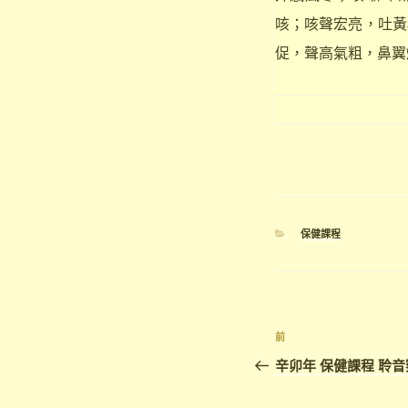
咳；咳聲宏亮，吐黃
促，聲高氣粗，鼻翼
分
保健課程
類
文
上
前
章
一
辛卯年 保健課程 聆音
篇
導
文