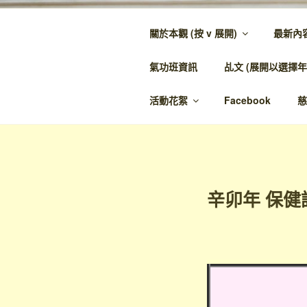
跳
至
關於本觀 (按 v 展開)
最新內
內
金蘭觀
容
氣功班資訊
乩文 (展開以選擇年
金蘭至誠，神人
活動花絮
Facebook
慈
辛卯年 保健