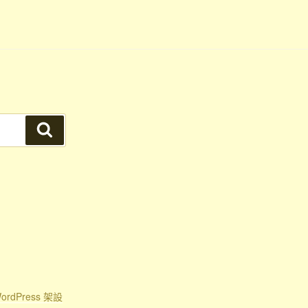
搜
尋
rdPress 架設