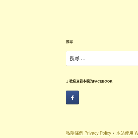
覽
章
搜尋
搜
尋：
↓ 歡迎查看本觀的FACEBOOK
私隱條例 Privacy Policy
本站使用 Wo