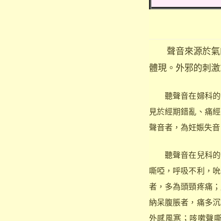
聲音來源於氣的
體現。外邪的刺激
聽聲音在婦科的特
見於經期錯亂、痛經
聲音者，為妊娠失音
聽聲音在兒科的特
嘶啞，呼吸不利，吮
者，多為頭頸疼痛；
納呆腹脹者，痛多沉
外感風寒；咳嗽聲