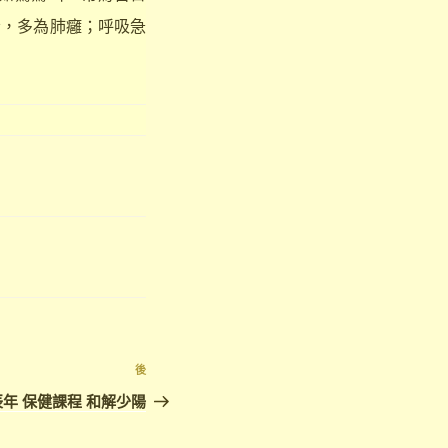
者，多為肺癰；呼吸急
下
後
篇
年 保健課程 和解少陽
文
章