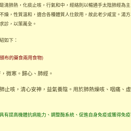
清肺熱，化痰止咳，行氣和中，經絡則以暢通手太陰肺經為主
不燥，性質溫和，適合各種體質人仕飲用，故此老少咸宜。湯方
求診，以策萬全。
紹如下：
部頒布的藥食兩用食物)
苦，微寒。歸心、肺經。
肺止咳，清心安神，益氣養陰。用於肺熱燥咳、咽痛、虛
具有提高機體抗病能力、調整酶系統、促進自身免疫或獲得免疫