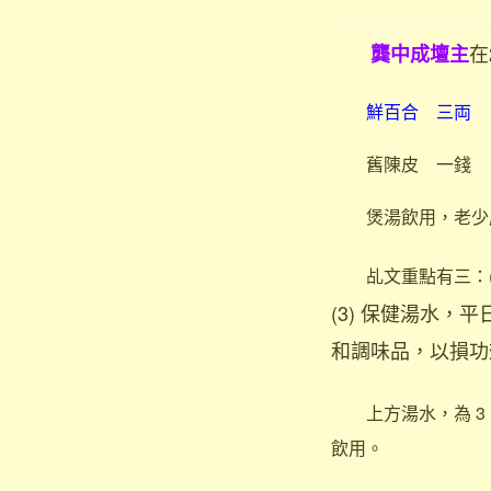
在
龔中成壇主
鮮百合 三両 
舊陳皮 一錢 無
煲湯飲用，老少
乩文重點有三：(1
(3) 保健湯水
和調味品，以損功
上方湯水，為 3 ~
飲用。