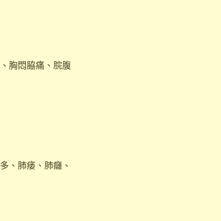
、胸悶脇痛、脘腹
多、肺痿、肺癰、