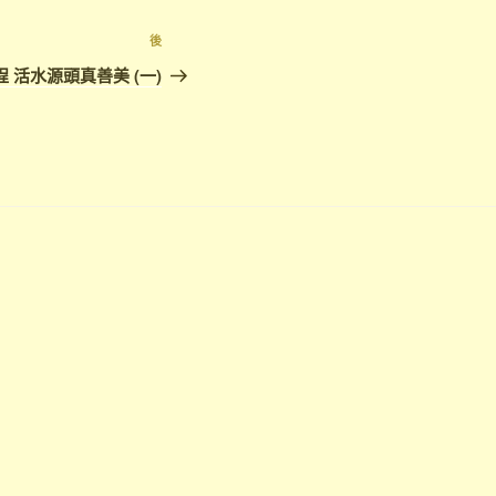
下
後
篇
 活水源頭真善美 (一)
文
章