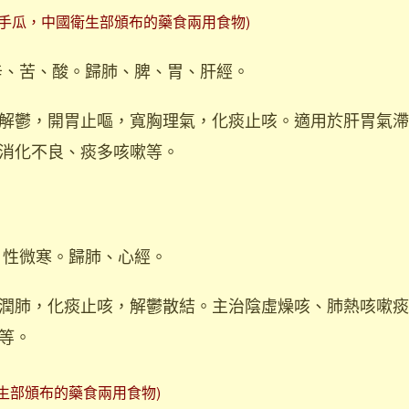
佛手瓜，中國衛生部頒布的藥食兩用食物)
辛、苦、酸。歸肺、脾、胃、肝經。
解鬱，開胃止嘔，寬胸理氣，化痰止咳。適用於肝胃氣滯
消化不良、痰多咳嗽等。
、性微寒。歸肺、心經。
潤肺，化痰止咳，解鬱散結。主治陰虛燥咳、肺熱咳嗽痰
等。
生部頒布的藥食兩用食物)