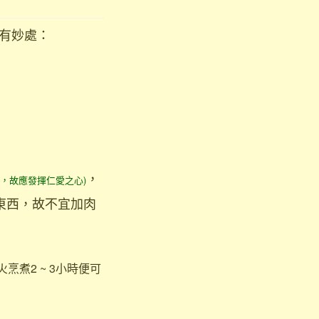
自有妙處：
，
，故應發揮仁愛之心)
東西，故不宜加肉
烹煮2 ~ 3小時便可