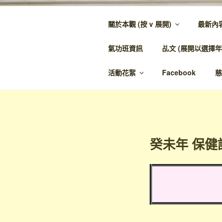
跳
至
關於本觀 (按 v 展開)
最新內
內
金蘭觀
容
氣功班資訊
乩文 (展開以選擇年
金蘭至誠，神人
活動花絮
Facebook
慈
癸未年 保健