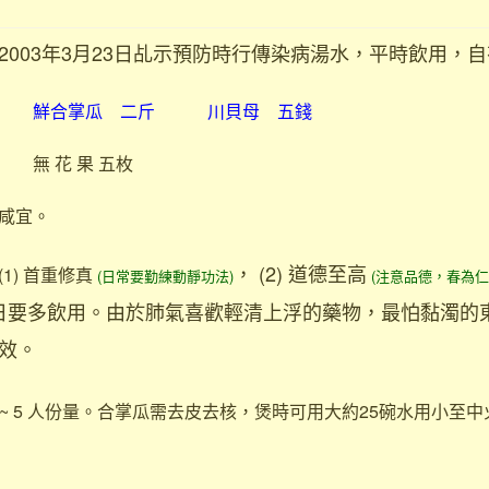
2003年3月23日乩示預防時行傳染病湯水，平時飲用，
鮮合掌瓜 二斤 川貝母 五錢
 花 果 五枚
咸宜。
， (2) 道德至高
) 首重修真
(日常要勤練動靜功法)
(注意品德，春為仁
，平日要多飲用。由於肺氣喜歡輕清上浮的藥物，最怕黏濁的
效。
 5 人份量。合掌瓜需去皮去核，煲時可用大約25碗水用小至中火