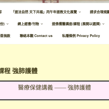
容
「道法自然 天下共福」丙午年道教文化展覽
請求合理規
 – 主網頁
份)
網上經書/刊物
道佛儒醫講座/課程 (展開以選擇)
溫馨，代天宣化，百業昌興
善捐款
聯絡本觀 Contact us
私隱條例 Privacy Policy
課程 強肺護體
醫療保健講義 —— 強肺護體