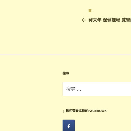
文
上
前
章
一
癸未年 保健課程 感
篇
導
文
覽
章
搜尋
搜
尋：
↓ 歡迎查看本觀的FACEBOOK