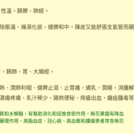
，性溫。歸脾、肺經。
除脹滿、燥濕化痰，健脾和中。陳皮又能舒張支氣管而顯
甘。歸肺、胃、大腸經。
熱、潤肺利咽、健脾止瀉、止胃痛，通乳，潤腸，消腫解
潰瘍疼痛、乳汁稀少，腸熱便秘、痔瘡出血，癰疽腫毒等
質和水解酶，有幫助消化和促進食慾作用。無花果還有降血
藥理作用，高脂血症、冠心病、高血壓和腫瘤患者常食無花