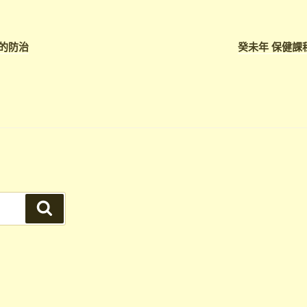
冒的防治
癸未年 保健課程
搜
尋