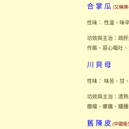
合 掌 瓜
(又稱
性味： 性溫，味
功效與主治：疏肝
作脹、惡心嘔吐、
川 貝 母
性味： 味苦、甘
功效與主治：清熱
癭瘤、瘰癘、癰腫
舊 陳 皮
(中國衛