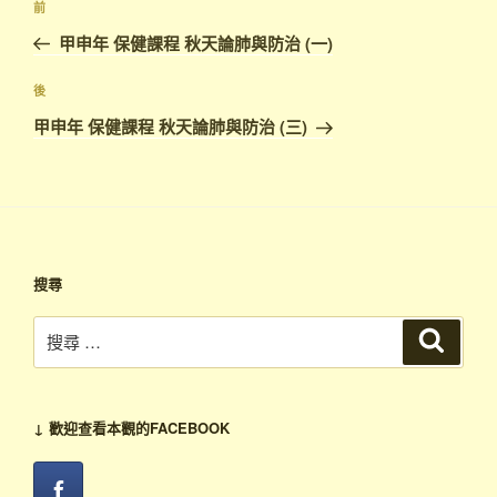
上
前
章
一
甲申年 保健課程 秋天論肺與防治 (一)
導
篇
覽
文
下
後
章
篇
甲申年 保健課程 秋天論肺與防治 (三)
文
章
搜尋
搜
搜
尋
尋：
↓ 歡迎查看本觀的FACEBOOK