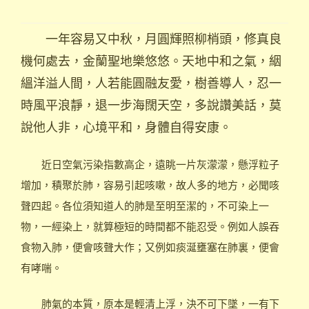
一年容易又中秋，月圓輝照柳梢頭，修真良
機何處去，金蘭聖地樂悠悠。天地中和之氣，絪
縕洋溢人間，人若能圓融友愛，樹善導人，忍一
時風平浪靜，退一步海闊天空，多說讚美話，莫
說他人非，心境平和，身體自得安康。
近日空氣污染指數高企，遠眺一片灰濛濛，懸浮粒子
增加，積聚於肺，容易引起咳嗽，故人多的地方，必聞咳
聲四起。各位須知道人的肺是至明至潔的，不可染上一
物，一經染上，就算極短的時間都不能忍受。例如人誤吞
食物入肺，便會咳聲大作；又例如痰涎壅塞在肺裏，便會
有哮喘。
肺氣的本質，原本是輕清上浮，決不可下墜，一有下