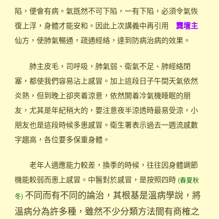
陷，便會有病。氣既然不可下陷，一有下陷，必須令氣恢
復上浮，身體才能安和。因此上次講義中再引用
龔壇主
仙方，使肺氣暢通，疏通經絡，達到防病治病的效果。
肺主皮毛，司呼吸，肺氣弱、衛氣不足、肺經絡閉
塞，都使我們容易沾上感冒。加上這段日子午間天氣依然
炎熱，但到晚上卻夾着涼意，依然開着冷氣機睡眠的朋
友，尤其是年紀稍大的，要注意夜半涼透時最易受涼，小
朋友也是這段時候多患感冒。衛生署表示過去一週流感數
字趨高，各位要多保重身體。
老年人適應能力較差，換季的時候，往往因身體調節
機能較弱而患上感冒。中醫對於感冒，是按照四時
(春夏秋
不同而有不同的論治，其根基是溫病學說，將
冬)
溫病分為許多種，雖然不少分類方法間有商榷之