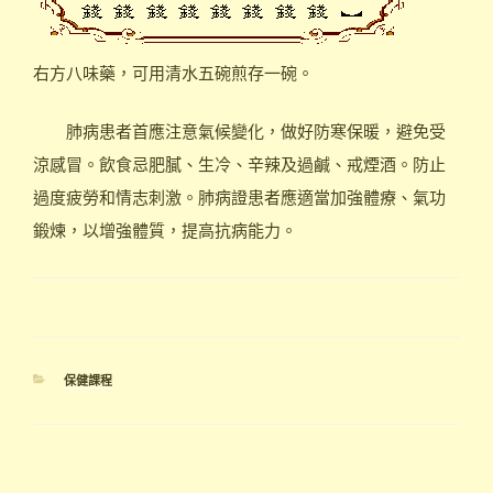
右方八味藥，可用清水五碗煎存一碗。
肺病患者首應注意氣候變化，做好防寒保暖，避免受
涼感冒。飲食忌肥膩、生冷、辛辣及過鹹、戒煙酒。防止
過度疲勞和情志刺激。肺病證患者應適當加強體療、氣功
鍛煉，以增強體質，提高抗病能力。
分
保健課程
類
文