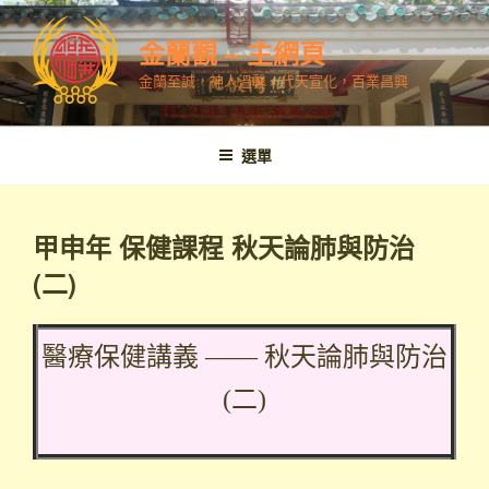
跳
至
金蘭觀 – 主網頁
內
金蘭至誠，神人溫馨，代天宣化，百業昌興
容
選單
甲申年 保健課程 秋天論肺與防治
(二)
醫療保健講義 —— 秋天論肺與防治
(二)