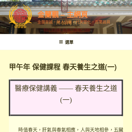
跳
至
金蘭觀 – 主網頁
內
金蘭至誠，神人溫馨，代天宣化，百業昌興
容
選單
甲午年 保健課程 春天養生之道(一)
醫療保健講義 —— 春天養生之道
(一)
時值春天，肝氣與春氣相應，人與天地相參，五臟