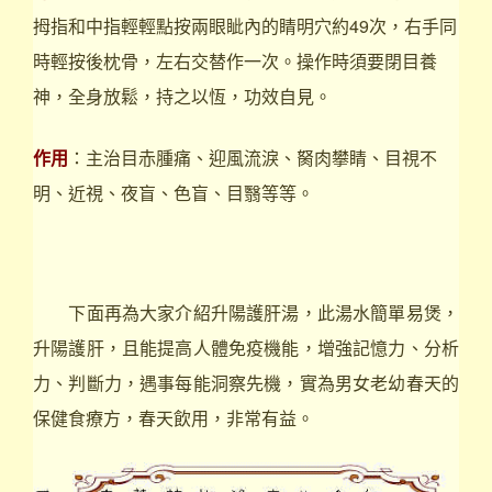
拇指和中指輕輕點按兩眼眦內的睛明穴約49次，右手同
時輕按後枕骨，左右交替作一次。操作時須要閉目養
神，全身放鬆，持之以恆，功效自見。
作用
：主治目赤腫痛、迎風流淚、胬肉攀睛、目視不
明、近視、夜盲、色盲、目翳等等。
下面再為大家介紹升陽護肝湯，此湯水簡單易煲，
升陽護肝，且能提高人體免疫機能，增強記憶力、分析
力、判斷力，遇事每能洞察先機，實為男女老幼春天的
保健食療方，春天飲用，非常有益。