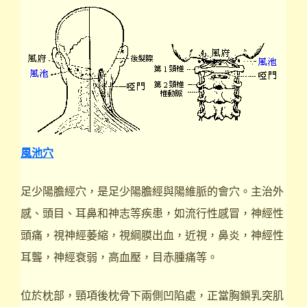
風池穴
足少陽膽經穴，是足少陽膽經與陽維脈的會穴。主治外
感、頭目、耳鼻和神志等疾患，如流行性感冒，神經性
頭痛，視神經萎縮，視綱膜出血，近視，鼻炎，神經性
耳聾，神經衰弱，高血壓，目赤腫痛等。
位於枕部，頸項後枕骨下兩側凹陷處，正當胸鎖乳突肌