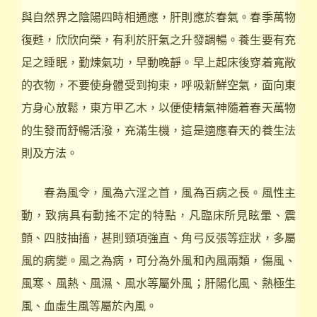
與自然界之陰陽四時相通應，肝則應於春氣。春季萬物
復甦，欣欣向榮，有利於肝氣之升發調暢。養生要有充
足之睡眠，勤煉氣功，早動晚靜。早上起床後穿着寬敞
的衣物，不要使身體受到拘束，呼吸新鮮空氣，面向東
方身心放鬆，東方甲乙木，以便使精氣神隨着春天萬物
的生發而舒暢活潑，充滿生機，這是適應春天的養生法
則及方法。
春為風令，風為六淫之首，風為百病之長。風性主
動，致病具有動搖不定的特點，凡臨床所見眩暈、震
顫、四肢抽搐，甚則頸項強直、角弓反張等症狀，多屬
風的病變。風之為病，可分為外風和內風兩類，傷風、
風寒、風熱、風濕、風水等屬外風；肝陽化風、熱極生
風、血虛生風等屬於內風。