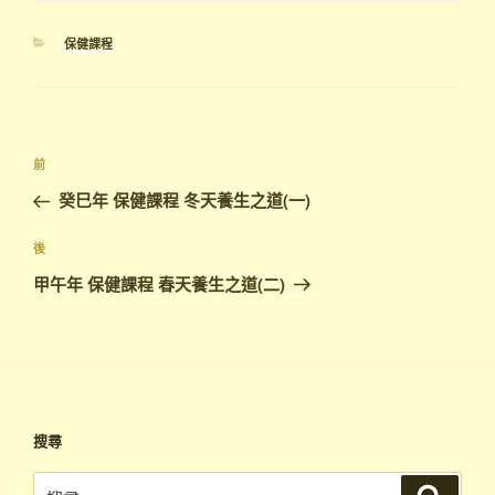
分
保健課程
類
文
上
前
章
一
癸巳年 保健課程 冬天養生之道(一)
導
篇
覽
文
下
後
章
篇
甲午年 保健課程 春天養生之道(二)
文
章
搜尋
搜
搜