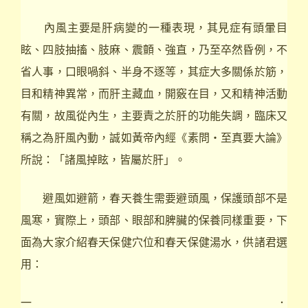
內風主要是肝病變的一種表現，其見症有頭暈目
眩、四肢抽搐、肢麻、震顫、強直，乃至卒然昏例，不
省人事，口眼喎斜、半身不逐等，其症大多關係於筋，
目和精神異常，而肝主藏血，開竅在目，又和精神活動
有關，故風從內生，主要責之於肝的功能失調，臨床又
稱之為肝風內動，誠如黃帝內經《素問‧至真要大論》
所說：「諸風掉眩，皆屬於肝」。
避風如避箭，春天養生需要避頭風，保護頭部不是
風寒，實際上，頭部、眼部和脾臟的保養同樣重要，下
面為大家介紹春天保健穴位和春天保健湯水，供諸君選
用：
一．