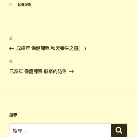
分
保健課程
類
文
上
前
章
一
戊戌年 保健課程 秋天養生之道(一)
導
篇
覽
文
下
後
章
篇
己亥年 保健課程 麻疹的防治
文
章
搜尋
搜
搜
尋
尋：