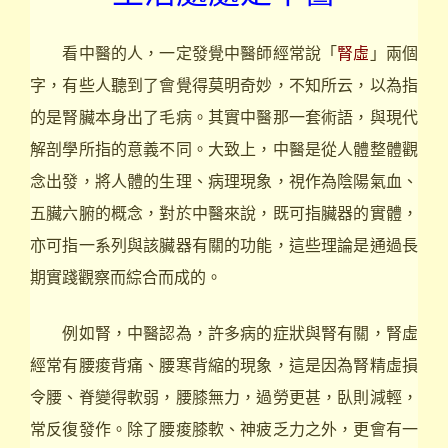
看中醫的人，一定發覺中醫師經常說「
腎虛
」兩個
字，有些人聽到了會覺得莫明奇妙，不知所云，以為指
的是腎臟本身出了毛病。其實中醫那一套術語，與現代
解剖學所指的意義不同。大致上，中醫是從人體整體觀
念出發，將人體的生理、病理現象，視作為陰陽氣血、
五臟六腑的概念，對於中醫來說，既可指臟器的實體，
亦可指一系列與該臟器有關的功能，這些理論是通過長
期實踐觀察而綜合而成的。
例如腎，中醫認為，許多病的症狀與腎有關，腎虛
經常有腰痠背痛、腰寒背縮的現象，這是因為腎精虛損
令腰、脊變得軟弱，腰膝無力，過勞更甚，臥則減輕，
常反復發作。除了腰痠膝軟、神疲乏力之外，更會有一