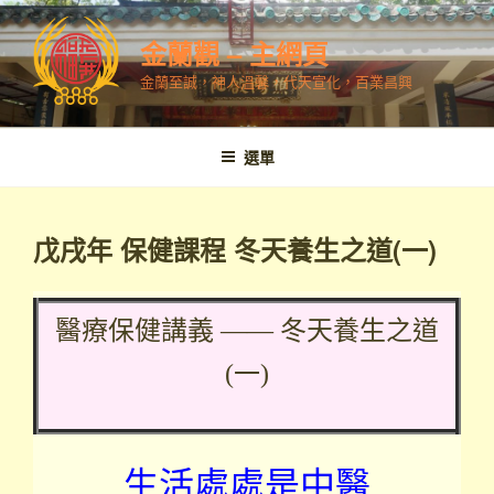
跳
至
金蘭觀 – 主網頁
內
金蘭至誠，神人溫馨，代天宣化，百業昌興
容
選單
戊戌年 保健課程 冬天養生之道(一)
醫療保健講義 —— 冬天養生之道
(一)
生活處處是中醫