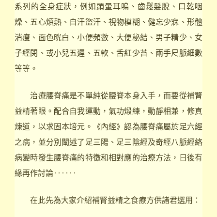
系列的全身症狀，例如頭暈耳嗚、齒鬆髮脫、口乾咽
燥、五心煩熱、自汗盜汗、視物模糊、健忘少寐、形體
消瘦、面色晄白、小便頻數、大便秘結、男子精少、女
子經閉、或小兒五遲、五軟、舌紅少苔、兩手尺脈細數
等等。
治療腰脊痛是不單純從腰脊本身入手，而要從補腎
益精著眼。配合自我運動，氣功煅練，動靜相兼，修真
煉道，以求固本培元。《內經》認為腰脊痛屬於足六經
之病，並分別闡述了足三陽、足三陰經及奇經八脈經絡
病變時發生腰脊痛的特徵和相對應的治療方法，日後有
緣再作討論‥‥‥
在此先為大家介紹補腎益精之食療方供諸君選用：