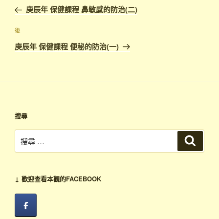
章
一
庚辰年 保健課程 鼻敏感的防治(二)
導
篇
覽
文
下
後
章
篇
庚辰年 保健課程 便秘的防治(一)
文
章
搜尋
搜
搜
尋
尋：
↓ 歡迎查看本觀的FACEBOOK