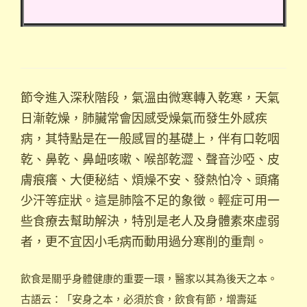
節令進入深秋階段，氣溫由微寒轉入乾寒，天氣
日漸乾燥，肺臟常會因感受燥氣而發生外感疾
病，其特點是在一般感冒的基礎上，伴有口乾咽
乾、鼻乾、鼻衄咳嗽、喉部乾澀、聲音沙啞、皮
膚痕癢、大便秘結、煩燥不安、發熱怕冷、頭痛
少汗等症狀。這是肺陰不足的象徵。輕症可用一
些食療去幫助解決，特別是老人及身體素來虛弱
者，更不宜因小毛病而動用過分寒削的重劑。
飲食是關乎身體健康的重要一環，醫家以其為後天之本。
古語云：「安身之本，必須於食，飲食有節，增壽延