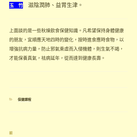
玉 竹
滋陰潤肺、益胃生津。
上面談的是一些秋燥飲食保健知識。凡希望保持身體健康
的朋友，宜順應天地四時的變化，按時進食應時食物，以
增強抗病力量，防止邪氣乘虛而入侵機體，則生氣不竭，
才能保養真氣，祛病延年，從而達到健康長壽。
分
保健課程
類
文
上
前