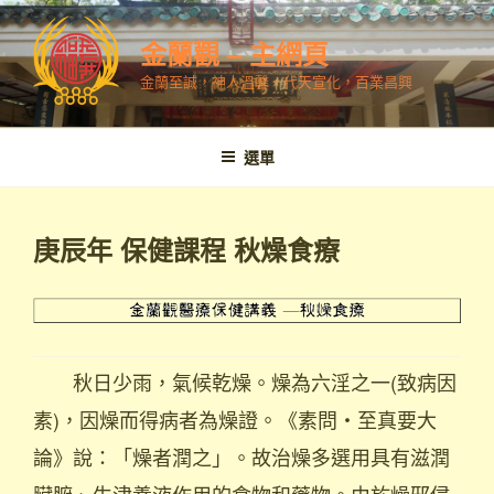
跳
至
金蘭觀 – 主網頁
內
金蘭至誠，神人溫馨，代天宣化，百業昌興
容
選單
庚辰年 保健課程 秋燥食療
秋日少雨，氣候乾燥。燥為六淫之一(致病因
素)，因燥而得病者為燥證。《素問‧至真要大
論》說：「燥者潤之」。故治燥多選用具有滋潤