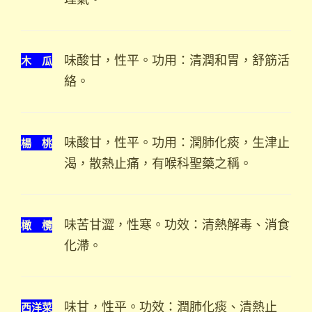
木 瓜
味酸甘，性平。功用：清潤和胃，舒筋活
絡。
楊 桃
味酸甘，性平。功用：潤肺化痰，生津止
渴，散熱止痛，有喉科聖藥之稱。
橄 欖
味苦甘澀，性寒。功效：清熱解毒、消食
化滯。
西洋菜
味甘，性平。功效：潤肺化痰、清熱止