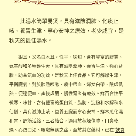
此湯水簡單易煲，具有滋陰潤肺、化痰止
咳、養胃生津、寧心安神之療效，老少咸宜，是
秋天的最佳湯水。
銀耳，又名白木耳，性平、味甜，含有豐富的膠質、
氨基酸和多種維生素，具有滋陰潤肺、養胃生津、強心益
腦，助益氣血的功效，是秋天上佳食品。它可解燥生津，
平衡臟氣。對於肺熱咳嗽、痰中帶血、婦女白帶、陰虛低
熱、便秘便血、產後虛弱、慢性腎炎有療效。鮮百合性平
微寒、味甘，含有豐富的蛋白質、脂肪、淀粉和水解秋水
仙醎，具有滋肺止咳，益養五臟而寧心安神。鮮木瓜化濕
和胃，舒筋活絡，三者結合，適用於秋燥傷肺，口鼻乾
燥、心煩口渴、咳嗽無痰之症。至於其它藥材，已在“
飲食