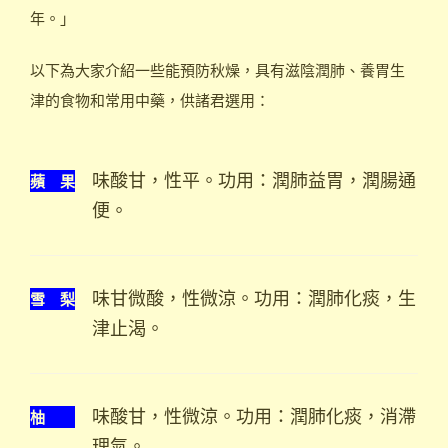
年。」
以下為大家介紹一些能預防秋燥，具有滋陰潤肺、養胃生
津的食物和常用中藥，供諸君選用：
蘋 果
味酸甘，性平。功用：潤肺益胃，潤腸通
便。
雪 梨
味甘微酸，性微涼。功用：潤肺化痰，生
津止渴。
柚
味酸甘，性微涼。功用：潤肺化痰，消滯
理氣。