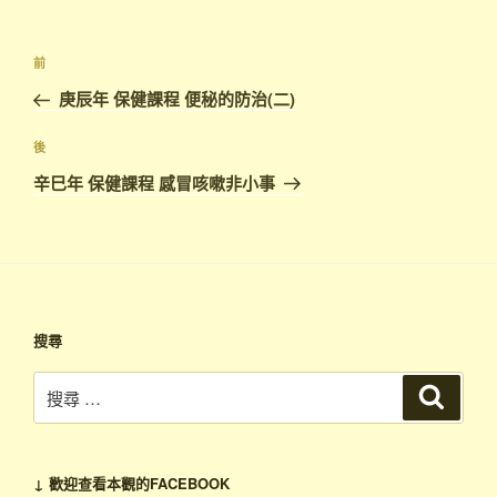
文
上
前
章
一
庚辰年 保健課程 便秘的防治(二)
導
篇
覽
文
下
後
章
篇
辛巳年 保健課程 感冒咳嗽非小事
文
章
搜尋
搜
搜
尋
尋：
↓ 歡迎查看本觀的FACEBOOK