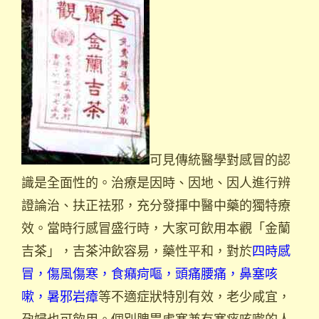
可見傳統醫學對感冒的認
識是全面性的。治療是因時、因地、因人進行辨
證論治、扶正祛邪，充分發揮中醫中藥的獨特療
效。當時行感冒盛行時，大家可飲用本觀「金蘭
吉茶」，吉茶沖飲容易，藥性平和，對於
四時感
冒，傷風傷寒，食癪疴嘔，頭痛腰痛，鼻塞咳
嗽，暑邪岩瘴
等不適症狀特別有效，老少咸宜，
孕婦也可飲用。個別脾胃虛寒兼有寒痰咳嗽的人