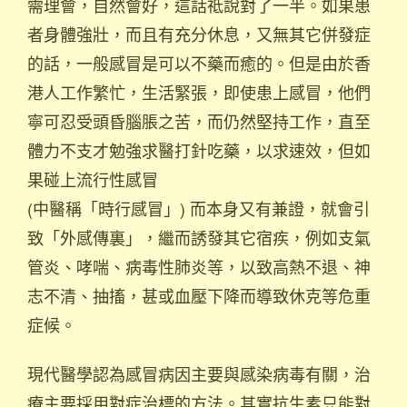
需理會，自然會好，這話祗說對了一半。如果患
者身體強壯，而且有充分休息，又無其它併發症
的話，一般感冒是可以不藥而癒的。但是由於香
港人工作繁忙，生活緊張，即使患上感冒，他們
寧可忍受頭昏腦脹之苦，而仍然堅持工作，直至
體力不支才勉強求醫打針吃藥，以求速效，但如
果碰上流行性感冒
(中醫稱「時行感冒」) 而本身又有兼證，就會引
致「外感傳裏」，繼而誘發其它宿疾，例如支氣
管炎、哮喘、病毒性肺炎等，以致高熱不退、神
志不清、抽搐，甚或血壓下降而導致休克等危重
症候。
現代醫學認為感冒病因主要與感染病毒有關，治
療主要採用對症治標的方法。其實抗生素只能對