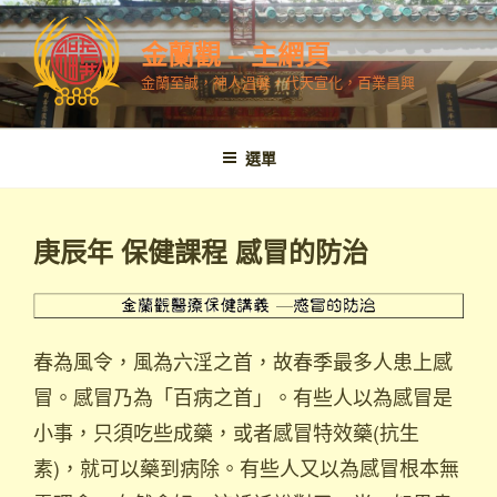
跳
至
金蘭觀 – 主網頁
內
金蘭至誠，神人溫馨，代天宣化，百業昌興
容
選單
庚辰年 保健課程 感冒的防治
春為風令，風為六淫之首，故春季最多人患上感
冒。感冒乃為「百病之首」。有些人以為感冒是
小事，只須吃些成藥，或者感冒特效藥(抗生
素)，就可以藥到病除。有些人又以為感冒根本無