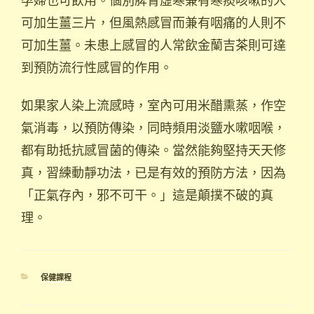
可加生薑三片，但風熱感冒而兼有咽痛的人則不
可加生薑。未患上感冒的人常飲金蘭吉茶則可達
到預防流行性感冒的作用。
如果家人染上流感時，室內可用米醋熏蒸，作空
氣消毒，以預防傳染，同時頻用淡鹽水嗽咽喉，
都有助抵抗感冒菌的傳染。當然能夠堅持天天修
真，習練動靜功法，已是有效的預防方法，因為
「正氣存內，邪不可干。」這是顛撲不破的真
理。
分
保健課程
類