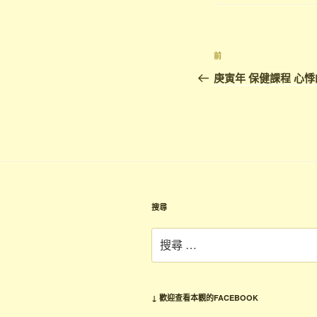
文
上
前
章
一
庚寅年 保健課程 心悸
篇
導
文
覽
章
搜尋
搜
尋：
↓ 歡迎查看本觀的FACEBOOK