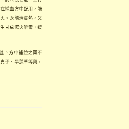
；在補血方中配用，能
腎火。既能清實熱，又
。生甘草瀉火解毒，緩
甚。方中補益之藥不
女貞子、旱蓮草等藥，