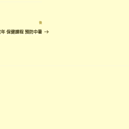
下
後
篇
年 保健課程 預防中暑
文
章