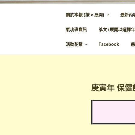
跳
至
關於本觀 (按 v 展開)
最新內
內
金蘭觀
容
氣功班資訊
乩文 (展開以選擇年
金蘭至誠，神人
活動花絮
Facebook
慈
庚寅年 保健