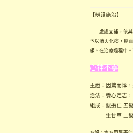
【辨證施治】
虛證宜補，依其氣
予以清火化痰，屬
顧。在治療過程中。
心神不寧
主證：因驚而悸，
治法：養心定志，
組成：酸棗仁 
生甘草 二
方解：本方用酸棗仁