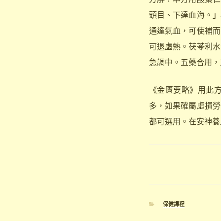
頭目、下達血海。」
通達氣血，可使補而
可退虛熱。茯苓利水
急調中。五藥合用，
《金匱要略》用此
多，如果確屬虛損勞
都可選用。在安神養
分
保健課程
類