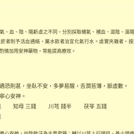
、血、陰、陽虧虛之不同，分別採取補氣、補血、滋陰、溫陽
血瘀者則予活血通絡，屬水飲者治宜化氣行水。虛實夾雜者，按
酌情加用安神藥物，常能提高療效。
遇恐則甚，坐臥不安，多夢易醒，舌潤苔薄，脈虛數。
寧心安神。
五錢 知母 三錢 川芎 錢半 茯苓 五錢
錢
養心安神，益陰斂汗為主要君藥；輔以川芎上行頭目，善止頭