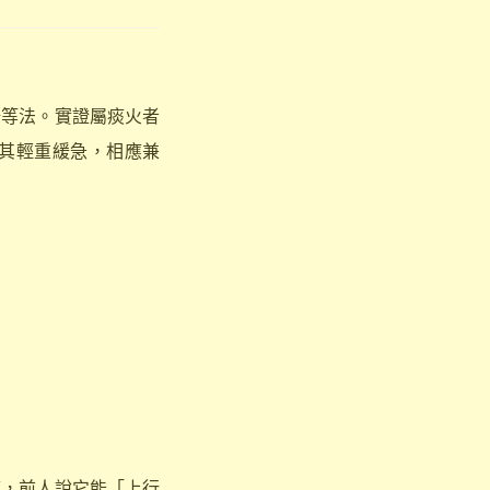
等法。實證屬痰火者
其輕重緩急，相應兼
痛，前人說它能「上行