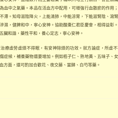
為血中之氣藥。本品在活血方中配用，可增強行血散瘀的作用
不滯。知母滋陰降火，上能清肺，中能涼胃，下能滋腎陰、瀉
滲濕，健脾和中，寧心安神。協助酸棗仁君臣慶會，相得益彰
五臟和諧，藥性平和，養心定志，寧心安神。
方治療虛勞虛煩不得眠，有安神除煩的功效。就方論症，所虛不
傷症候，補養藥物還要增加。例如栢子仁、熟地黃、五味子、
血方面，還可酌加合歡花、夜交藤、當歸、白芍等藥。