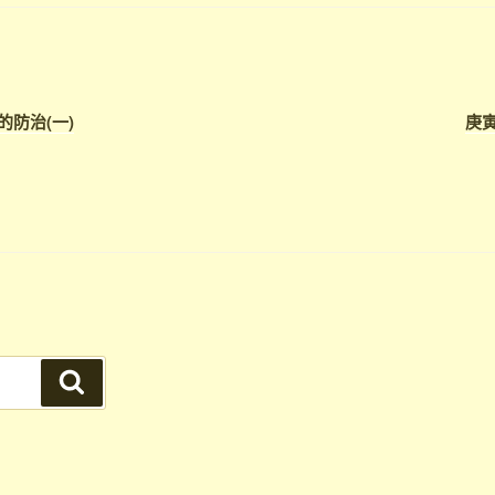
的防治(一)
庚寅
搜
尋