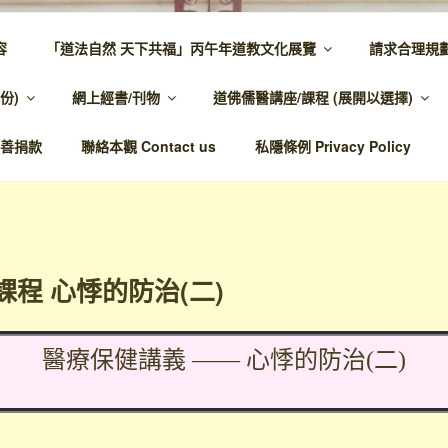
容
「道法自然 天下共福」丙午年道教文化展覽
請求合理規
 – 主網頁
份)
網上經書/刊物
道佛儒醫講座/課程 (展開以選擇)
溫馨，代天宣化，百業昌興
善捐款
聯絡本觀 Contact us
私隱條例 Privacy Policy
課程 心悸的防治(二)
醫療保健講義 —— 心悸的防治(二)