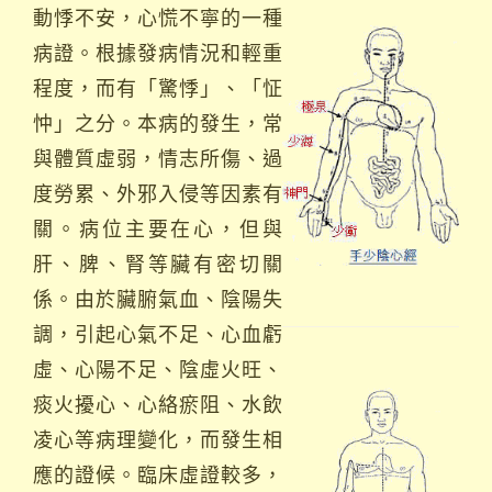
動悸不安，心慌不寧的一種
病證。根據發病情況和輕重
程度，而有「驚悸」、「怔
忡」之分。本病的發生，常
與體質虛弱，情志所傷、過
度勞累、外邪入侵等因素有
關。病位主要在心，但與
肝、脾、腎等臟有密切關
係。由於臟腑氣血、陰陽失
調，引起心氣不足、心血虧
虛、心陽不足、陰虛火旺、
痰火擾心、心絡瘀阻、水飲
凌心等病理變化，而發生相
應的證候。臨床虛證較多，