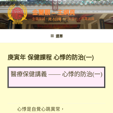
跳
至
金蘭觀 – 主網頁
內
金蘭至誠，神人溫馨，代天宣化，百業昌興
容
選單
庚寅年 保健課程 心悸的防治(一)
醫療保健講義 —— 心悸的防治(一)
心悸是自覺心跳異常，