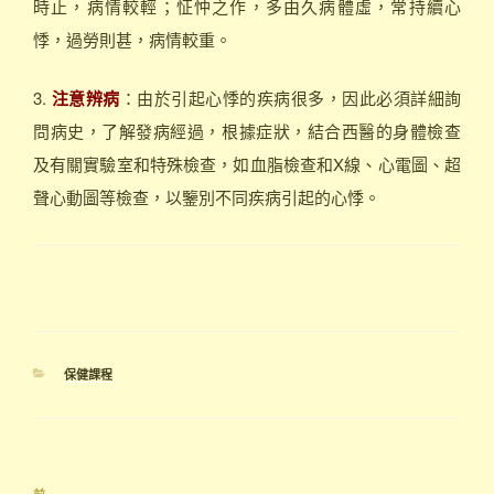
時止，病情較輕；怔忡之作，多由久病體虛，常持續心
悸，過勞則甚，病情較重。
3.
注意辨病
：由於引起心悸的疾病很多，因此必須詳細詢
問病史，了解發病經過，根據症狀，結合西醫的身體檢查
及有關實驗室和特殊檢查，如血脂檢查和X線、心電圖、超
聲心動圖等檢查，以鑒別不同疾病引起的心悸。
分
保健課程
類
文