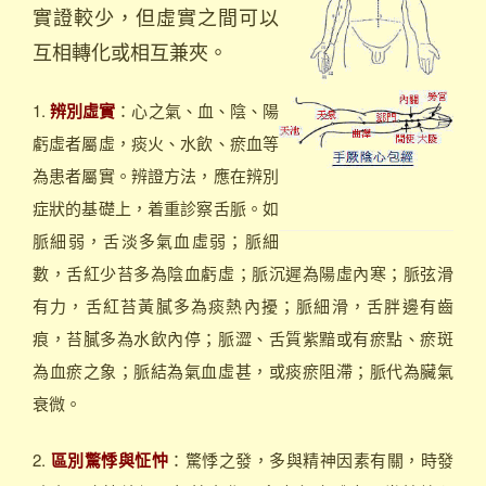
實證較少，但虛實之間可以
互相轉化或相互兼夾。
1.
辨別虛實
：心之氣、血、陰、陽
虧虛者屬虛，痰火、水飲、瘀血等
為患者屬實。辨證方法，應在辨別
症狀的基礎上，着重診察舌脈。如
脈細弱，舌淡多氣血虛弱；脈細
數，舌紅少苔多為陰血虧虛；脈沉遲為陽虛內寒；脈弦滑
有力，舌紅苔黃膩多為痰熱內擾；脈細滑，舌胖邊有齒
痕，苔膩多為水飲內停；脈澀、舌質紫黯或有瘀點、瘀斑
為血瘀之象；脈結為氣血虛甚，或痰瘀阻滯；脈代為臟氣
衰微。
2.
區別驚悸與怔忡
：驚悸之發，多與精神因素有關，時發