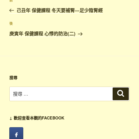
上
前
章
一
己丑年 保健課程 冬天要補腎—足少陰腎經
導
篇
覽
文
下
後
章
篇
庚寅年 保健課程 心悸的防治(二)
文
章
搜尋
搜
搜
尋
尋：
↓ 歡迎查看本觀的FACEBOOK