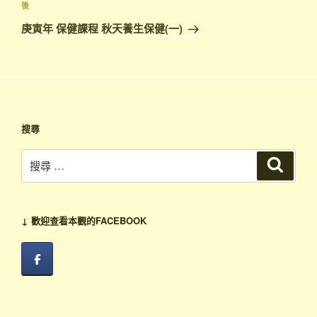
覽
文
下
後
章
篇
庚寅年 保健課程 秋天養生保健(一)
文
章
搜尋
搜
搜
尋
尋：
↓ 歡迎查看本觀的FACEBOOK