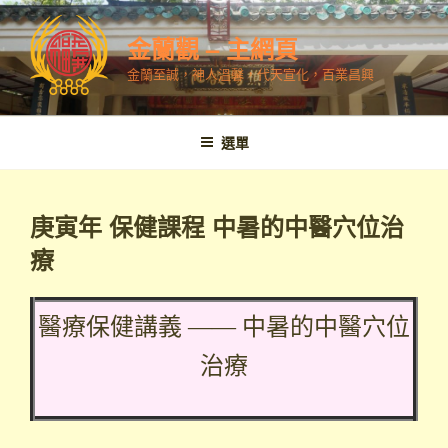
跳
至
金蘭觀 – 主網頁
內
金蘭至誠，神人溫馨，代天宣化，百業昌興
容
選單
庚寅年 保健課程 中暑的中醫穴位治
療
醫療保健講義 —— 中暑的中醫穴位
治療