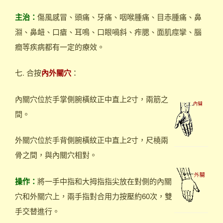
主治：
傷風感冒、頭痛、牙痛、咽喉腫痛、目赤腫痛、鼻
淵、鼻衄、口瘡、耳鳴、口眼喎斜、痄腮、面肌痙攣、腦
癎等疾病都有一定的療效。
七. 合按
內外關穴
：
內關穴位於手掌側腕橫紋正中直上2寸，兩筋之
間。
外關穴位於手背側腕橫紋正中直上2寸，尺橈兩
骨之間，與內關穴相對。
操作：
將一手中指和大拇指指尖放在對側的內關
穴和外關穴上，兩手指對合用力按壓約60次，雙
手交替進行。