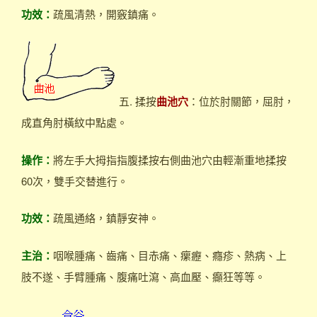
功效：
疏風清熱，開竅鎮痛。
五. 揉按
曲池穴
：位於肘關節，屈肘，
成直角肘橫紋中點處。
操作：
將左手大拇指指腹揉按右側曲池穴由輕漸重地揉按
60次，雙手交替進行。
功效：
疏風通絡，鎮靜安神。
主治：
咽喉腫痛、齒痛、目赤痛、瘰癧、癮疹、熱病、上
肢不遂、手臂腫痛、腹痛吐瀉、高血壓、癲狂等等。