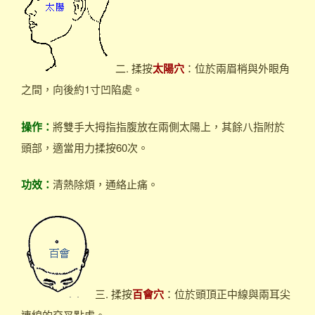
二. 揉按
太陽穴
：位於兩眉梢與外眼角
之間，向後約1寸凹陷處。
操作：
將雙手大拇指指腹放在兩側太陽上，其餘八指附於
頭部，適當用力揉按60次。
功效：
清熱除煩，通絡止痛。
三. 揉按
百會穴
：位於頭頂正中線與兩耳尖
連線的交叉點處。