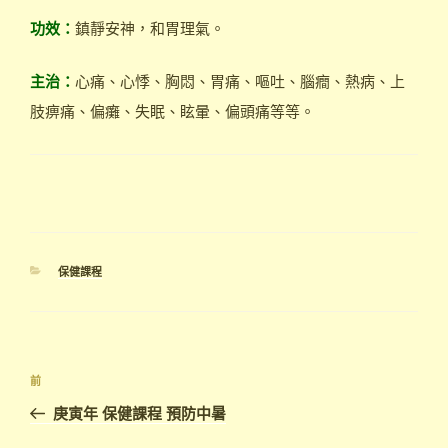
功效：
鎮靜安神，和胃理氣。
主治：
心痛、心悸、胸悶、胃痛、嘔吐、腦癎、熱病、上
肢痹痛、偏癱、失眠、眩暈、偏頭痛等等。
分
保健課程
類
文
上
前
章
一
庚寅年 保健課程 預防中暑
導
篇