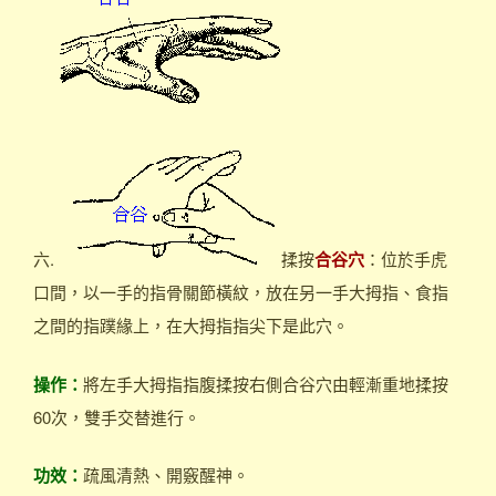
六.
揉按
合谷穴
：位於手虎
口間，以一手的指骨關節橫紋，放在另一手大拇指、食指
之間的指蹼緣上，在大拇指指尖下是此穴。
操作：
將左手大拇指指腹揉按右側合谷穴由輕漸重地揉按
60次，雙手交替進行。
功效：
疏風清熱、開竅醒神。