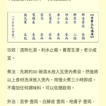
功效︰清熱化濕，利水止痕。養胃生津，老少咸
宜。
煮法︰先將約30 碗清水放入瓦煲內煮滾，然後將
以上食材洗淨放入煲內，用慢火煮三小時即成。
不需加任何調味料，可以佐膳飲用。
外治︰苦參 壹両、白蘚皮 壹両、地膚子 壹両、