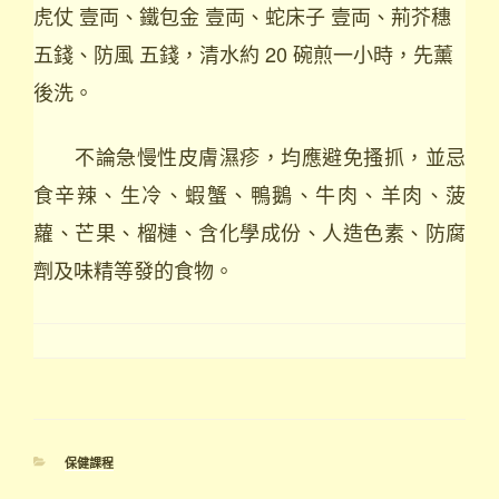
虎仗 壹両、鐵包金 壹両、蛇床子 壹両、荊芥穗
五錢、防風 五錢，清水約 20 碗煎一小時，先薰
後洗。
不論急慢性皮膚濕疹，均應避免搔抓，並忌
食辛辣、生冷、蝦蟹、鴨鵝、牛肉、羊肉、菠
蘿、芒果、榴槤、含化學成份、人造色素、防腐
劑及味精等發的食物。
分
保健課程
類