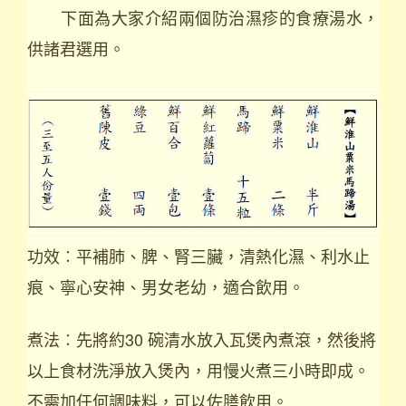
下面為大家介紹兩個防治濕疹的食療湯水，
供諸君選用。
功效︰平補肺、脾、腎三臟，清熱化濕、利水止
痕、寧心安神、男女老幼，適合飲用。
煮法︰先將約30 碗清水放入瓦煲內煮滾，然後將
以上食材洗淨放入煲內，用慢火煮三小時即成。
不需加任何調味料，可以佐膳飲用。