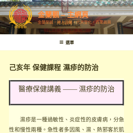
跳
至
金蘭觀 – 主網頁
內
金蘭至誠，神人溫馨，代天宣化，百業昌興
容
選單
己亥年 保健課程 濕疹的防治
醫療保健講義 —— 濕疹的防治
濕疹是一種過敏性、炎症性的皮膚病，分急
性和慢性兩種。急性者多因風、濕、熱邪客於肌