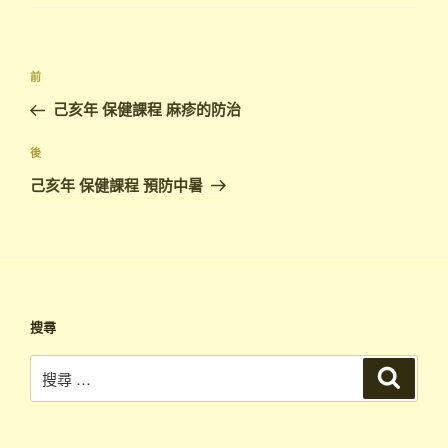
文
上
前
章
一
己亥年 保健課程 麻疹的防治
導
篇
覽
文
下
後
章
篇
己亥年 保健課程 預防中暑
文
章
搜尋
搜
搜
尋
尋：