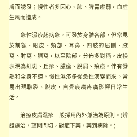
膚而誘發；慢性者多因心、肺、脾胃虛弱，血虛
生風而造成。
急性濕疹起病急，可發於身體各部，但常見
於前額、眼皮、頰部、耳鼻、四肢的屈側、腋
窩、肘窩、膕窩，以至陰部，分佈多對稱。皮損
表現為紅斑、丘疹、膿瘡、脫屑、痕癢。伴有發
熱和全身不適。慢性濕疹多從急性演變而來。常
易出現皸裂、脫皮，自覺痕癢疼痛影響日常生
活。
治療皮膚濕疹一般採用內外兼治為原則。(辨
證施治，望聞問切，對症下藥，藥到病除。)