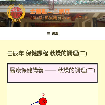
跳
至
金蘭觀 – 主網頁
內
金蘭至誠，神人溫馨，代天宣化，百業昌興
容
選單
壬辰年 保健課程 秋燥的調理(二)
醫療保健講義 —— 秋燥的調理(二)