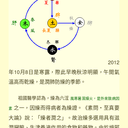
2012
年10月8日是寒露，際此早晚秋涼明顯，午間氣
溫高而乾燥，是潤肺防燥的季節。
祖國醫學認為，燥為六淫
風寒暑濕燥火，是外來致病因
之一，因燥而得病者為燥證。《素問‧至真要
素
大論》說：「燥者潤之」。故治燥多選用具有滋
潤臟腑、生津養液作用的食物和藥物。由於燥邪