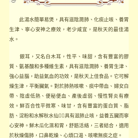
此湯水簡單易煲，具有滋陰潤肺、化痰止咳、養胃
生津、寧心安神之療效，老少咸宜，是秋天的最佳湯
水。
銀耳，又名白木耳，性平、味甜，含有豐富的膠
質、氨基酸和多種維生素，具有滋陰潤肺、養胃生津、
強心益腦，助益氣血的功效，是秋天上佳食品。它可解
燥生津，平衡臟氣。對於肺熱咳嗽、痰中帶血、婦女白
帶、陰虛低熱、便秘便血、產後虛弱、慢性腎炎有療
效。鮮百合性平微寒、味甘，含有豐富的蛋白質、脂
肪、淀粉和水解秋水仙，具有滋肺止咳，益養五臟而寧
心安神。鮮木瓜化濕和胃，舒筋活絡，三者結合，適用
於秋燥傷肺，口鼻乾燥、心煩口渴、咳嗽無痰之症。