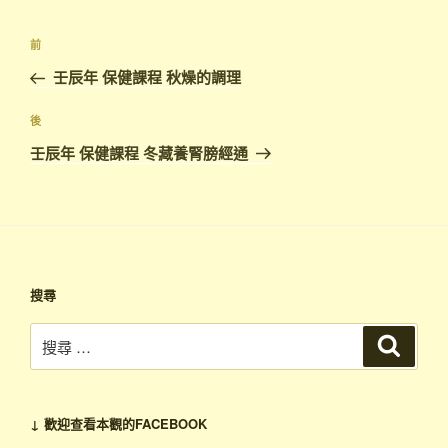
文
上
前
章
一
壬辰年 保健課程 秋燥的調理
導
篇
覽
文
下
後
章
篇
壬辰年 保健課程 冬藏養腎膀經通
文
章
搜尋
搜
搜
尋
尋：
↓ 歡迎查看本觀的FACEBOOK