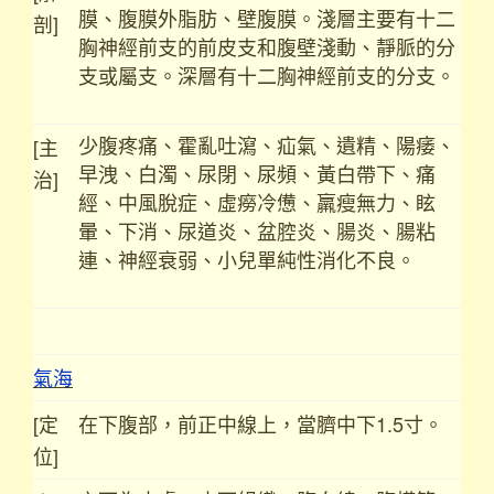
膜、腹膜外脂肪、壁腹膜。淺層主要有十二
剖]
胸神經前支的前皮支和腹壁淺動、靜脈的分
支或屬支。深層有十二胸神經前支的分支。
少腹疼痛、霍亂吐瀉、疝氣、遺精、陽痿、
[主
早洩、白濁、尿閉、尿頻、黃白帶下、痛
治]
經、中風脫症、虛癆冷憊、羸瘦無力、眩
暈、下消、尿道炎、盆腔炎、腸炎、腸粘
連、神經衰弱、小兒單純性消化不良。
氣海
[定
在下腹部，前正中線上，當臍中下1.5寸。
位]