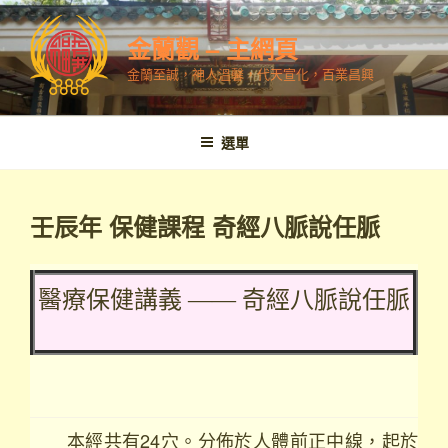
跳
至
金蘭觀 – 主網頁
內
金蘭至誠，神人溫馨，代天宣化，百業昌興
容
選單
壬辰年 保健課程 奇經八脈說任脈
醫療保健講義 —— 奇經八脈說任脈
本經共有24穴。分佈於人體前正中線，起於