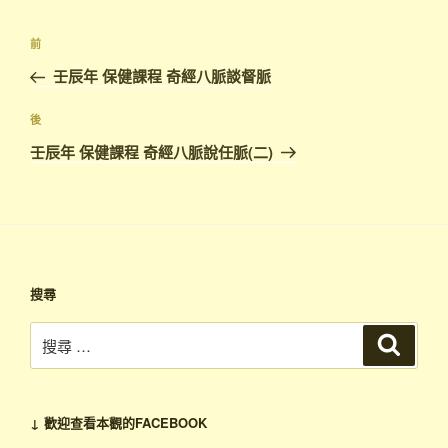
文
上
前
章
一
壬辰年 保健課程 奇經八脈談督脈
導
篇
覽
文
下
後
章
篇
壬辰年 保健課程 奇經八脈說任脈(二)
文
章
搜尋
搜
搜
尋
尋：
↓ 歡迎查看本觀的FACEBOOK