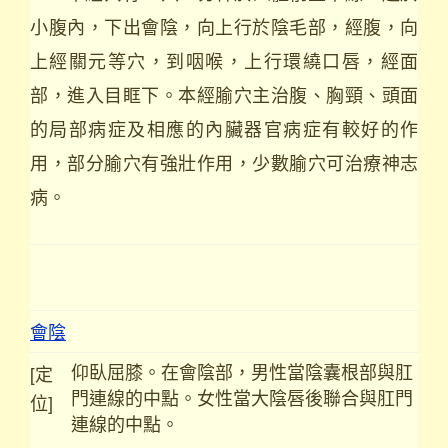
小腹內，下出會陰，向上行於陰毛部，經腹，向
上經關元等穴，到咽喉，上行環繞口唇，經面
部，進入目眶下。本經腧穴主治腹、胸頸、頭面
的局部病症及相應的內臟器官病症有較好的作
用，部分腧穴有強壯作用，少數腧穴可治療神志
病。
會陰
仰臥屈膝。在會陰部，男性當陰囊根部與肛
[定
門連線的中點。女性當大陰唇後聯合與肛門
位]
連線的中點。