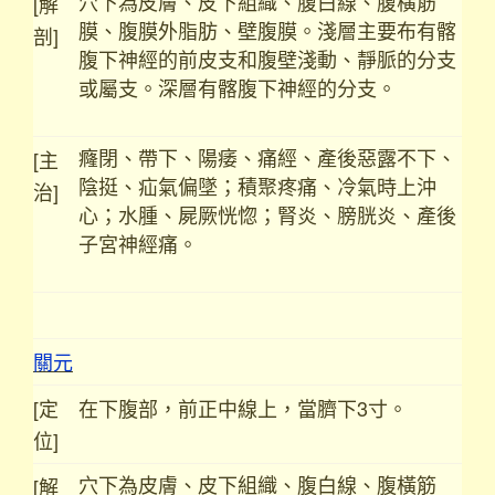
穴下為皮膚、皮下組織、腹白線、腹橫筋
[解
膜、腹膜外脂肪、壁腹膜。淺層主要布有髂
剖]
腹下神經的前皮支和腹壁淺動、靜脈的分支
或屬支。深層有髂腹下神經的分支。
癃閉、帶下、陽痿、痛經、產後惡露不下、
[主
陰挺、疝氣偏墜；積聚疼痛、冷氣時上沖
治]
心；水腫、屍厥恍惚；腎炎、膀胱炎、產後
子宮神經痛。
關元
[定
在下腹部，前正中線上，當臍下3寸。
位]
穴下為皮膚、皮下組織、腹白線、腹橫筋
[解