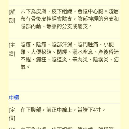
穴下為皮膚、皮下組織、會陰中心腱。淺層
[解
布有骨後皮神經會陰支，陰部神經的分支和
剖]
陰部內動、靜脈的分支或屬支。
陰癢、陰痛、陰部汗濕、陰門腫痛、小便
[主
難、大便秘結、閉經、溺水窒息、產後昏迷
治]
不醒、癲狂、陰道炎、睾丸炎、陰囊炎、疝
氣。
中極
[定
在下腹部，前正中線上，當臍下4寸。
位]