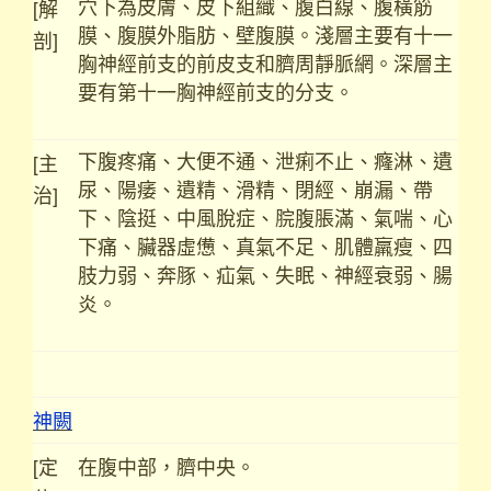
穴下為皮膚、皮下組織、腹白線、腹橫筋
[解
膜、腹膜外脂肪、壁腹膜。淺層主要有十一
剖]
胸神經前支的前皮支和臍周靜脈網。深層主
要有第十一胸神經前支的分支。
下腹疼痛、大便不通、泄痢不止、癃淋、遺
[主
尿、陽痿、遺精、滑精、閉經、崩漏、帶
治]
下、陰挺、中風脫症、脘腹脹滿、氣喘、心
下痛、臟器虛憊、真氣不足、肌體羸瘦、四
肢力弱、奔豚、疝氣、失眠、神經衰弱、腸
炎。
神闕
[定
在腹中部，臍中央。