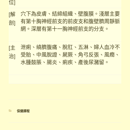
位]
穴下為皮膚、結締組織、壁腹膜。淺層主要
[解
有第十胸神經前支的前皮支和腹壁臍周靜脈
剖]
網。深層有第十一胸神經前支的分支。
泄痢、繞臍腹痛、脫肛、五淋、婦人血冷不
[主
受胎、中風脫證、屍厥、角弓反張、風癇、
治]
水腫鼓脹、腸炎、痢疾、產後尿瀦留。
分
保健課程
類