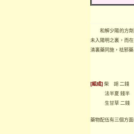
和解少陽的方劑，
未入陽明之裏，而在
清裏藥同施，祛邪藥
[組成]
柴 胡 二錢
法半夏 錢半 生
生甘草 二錢
藥物配伍有三個方面