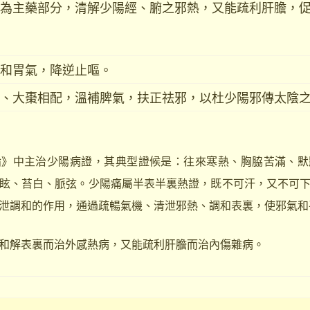
為主藥部分，清解少陽經、腑之邪熱，又能疏利肝膽，
和胃氣，降逆止嘔。
、大棗相配，溫補脾氣，扶正祛邪，以杜少陽邪傳太陰
論》中主治少陽病證，其典型證候是：往來寒熱、胸脇苦滿、默
眩、苔白、脈弦。少陽痛屬半表半裏熱證，既不可汗，又不可
泄調和的作用，通過疏暢氣機、清泄邪熱、調和表裏，使邪氣和
和解表裏而治外感熱病，又能疏利肝膽而治內傷雜病。