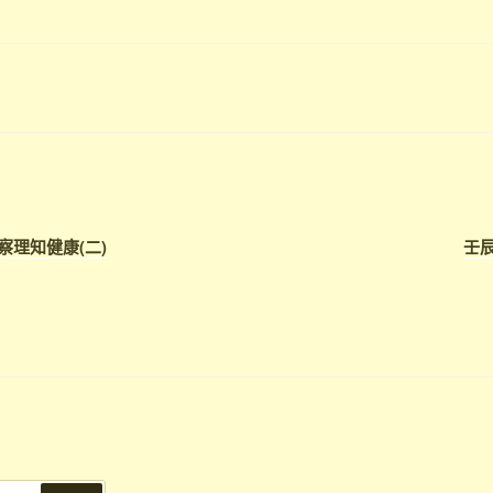
察理知健康(二)
壬辰