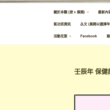
跳
至
關於本觀 (按 v 展開)
最新內
內
金蘭觀
容
氣功班資訊
乩文 (展開以選擇年
金蘭至誠，神人
活動花絮
Facebook
慈
壬辰年 保健