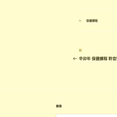
分
保健課程
類
文
上
前
章
一
辛卯年 保健課程 聆音
篇
導
文
覽
章
搜尋
搜