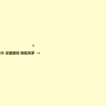
下
後
篇
年 保健課程 睡眠與夢
文
章