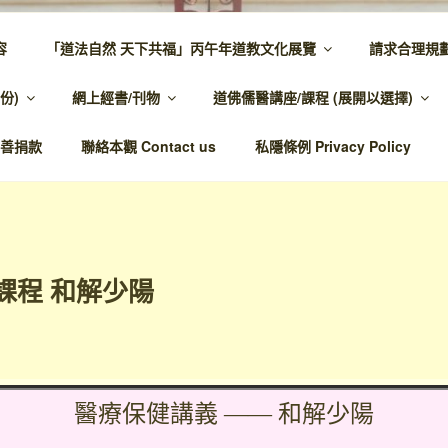
容
「道法自然 天下共福」丙午年道教文化展覽
請求合理規
 – 主網頁
份)
網上經書/刊物
道佛儒醫講座/課程 (展開以選擇)
溫馨，代天宣化，百業昌興
善捐款
聯絡本觀 Contact us
私隱條例 Privacy Policy
課程 和解少陽
醫療保健講義 —— 和解少陽