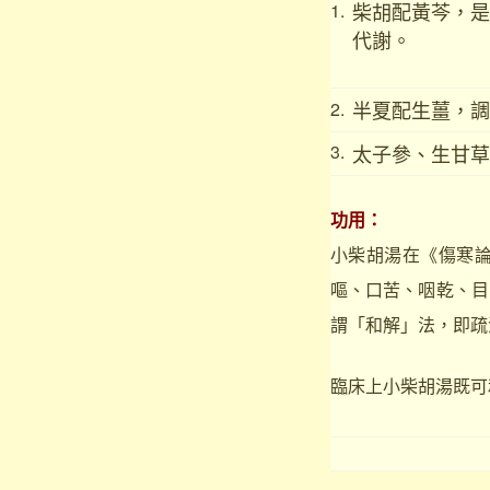
柴胡配黃芩，是
1.
代謝。
半夏配生薑，調
2.
3.
太子參、生甘草
功用：
小柴胡湯在《傷寒
嘔、口苦、咽乾、目
謂「和解」法，即疏
臨床上小柴胡湯既可