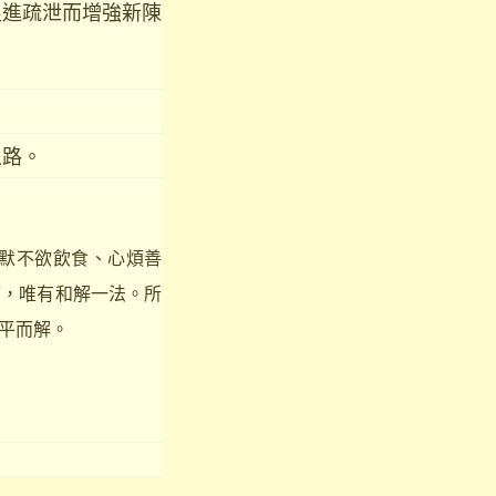
促進疏泄而增強新陳
之路。
默不欲飲食、心煩善
下，唯有和解一法。所
平而解。