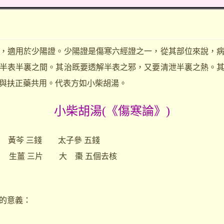
適用於少陽證。少陽證是傷寒六經證之一，從其部位來說，病
半表半裏之間。其治既要透解半表之邪，又要清泄半裏之熱。
與扶正藥共用。代表方如小柴胡湯。
小柴胡湯(《傷寒論》)
 黃芩 三錢 太子參 五錢
薑 三片 大 棗 五個去核
的意義：