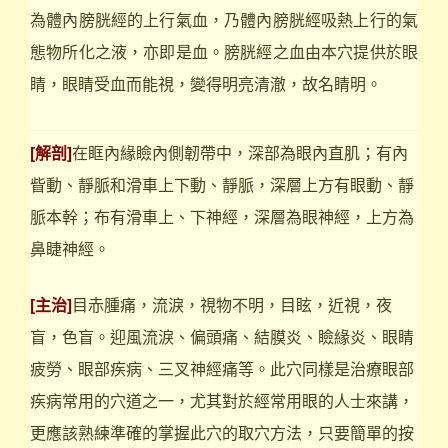
為體內膀胱經的上行氣血，乃體內膀胱經吸熱上行的氣
態物所化之液，亦即是血。膀胱經之血由本穴提供於眼
睛，眼睛受血而能視，變得明亮清澈，故名睛明。
[解剖]
在眶內緣瞼內側韌帶中，深部為眼內直肌；有內
眥動、靜脈和滑車上下動、靜脈，深層上方有眼動、靜
脈本幹；布有滑車上、下神經，深層為眼神經，上方為
鼻睫神經。
[主治]
目赤腫痛，流淚，視物不明，目眩，近視，夜
盲，色盲。迎風流淚、偏頭痛、結膜炎、瞼緣炎、眼睛
疲勞、眼部疾病、三叉神經痛等。此穴同樣是治療眼部
疾病常用的穴道之一，尤其對於經常用眼的人士來講，
更應該熟練準確的掌握此穴的取穴方法，只要簡單的按