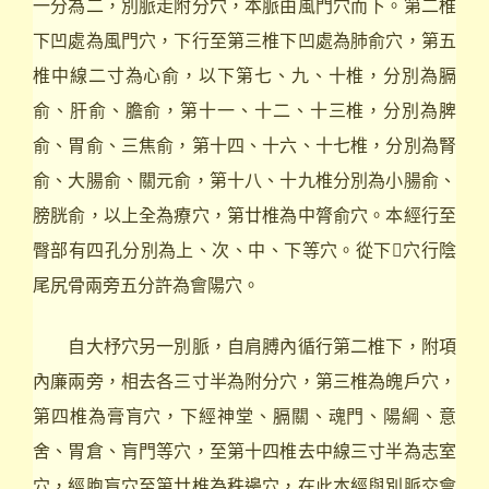
一分為二，別脈走附分穴，本脈由風門穴而下。第二椎
下凹處為風門穴，下行至第三椎下凹處為肺俞穴，第五
椎中線二寸為心俞，以下第七、九、十椎，分別為膈
俞、肝俞、膽俞，第十一、十二、十三椎，分別為脾
俞、胃俞、三焦俞，第十四、十六、十七椎，分別為腎
俞、大腸俞、關元俞，第十八、十九椎分別為小腸俞、
膀胱俞，以上全為療穴，第廿椎為中膂俞穴。本經行至
臀部有四孔分別為上、次、中、下等穴。從下穴行陰
尾尻骨兩旁五分許為會陽穴。
自大杼穴另一別脈，自肩膊內循行第二椎下，附項
內廉兩旁，相去各三寸半為附分穴，第三椎為魄戶穴，
第四椎為膏肓穴，下經神堂、膈關、魂門、陽綱、意
舍、胃倉、肓門等穴，至第十四椎去中線三寸半為志室
穴，經胞肓穴至第廿椎為秩邊穴，在此本經與別脈交會