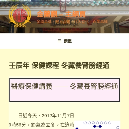
跳
至
金蘭觀 – 主網頁
內
金蘭至誠，神人溫馨，代天宣化，百業昌興
容
選單
壬辰年 保健課程 冬藏養腎膀經通
醫療保健講義 —— 冬藏養腎膀經通
日近冬天，2012年11月7日
9時56分，節氣為立冬。在這時