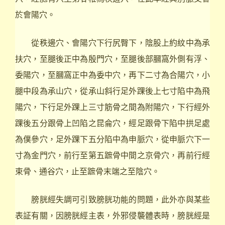
於會陽穴。
從秩邊穴、會陽穴下行尻臀下，陰股上約紋中為承
扶穴，至腿後正中為殷門穴，至腿後部膕窩外側有浮、
委陽穴，至膕窩正中為委中穴，再下二寸為合陽穴，小
腿中段為承山穴，從承山斜行足外踝後上七寸陷中為飛
陽穴，下行足外踝上三寸筋骨之間為附陽穴，下行經外
踝後五分跟骨上凹陷之昆侖穴，經足跟骨下陷中拱足處
為僕參穴，足外踝下五分陷中為申脈穴，從申脈穴下一
寸為金門穴，前行至第五蹠骨中間之京骨穴，再前行經
束骨、通谷穴，止至蹠骨末端之至陰穴。
膀胱經失調可引致膀胱功能的問題，此外亦與某些
表証有關，因膀胱經主表，外邪侵襲體表時，膀胱經是