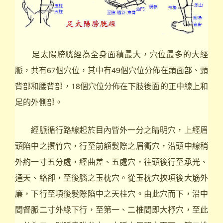
足太陽膀胱經為全身面積最大，穴位最多的大經
脈，共有67個穴位，其中有49個穴位分佈在頭面部、頸
背部和腰背部，18個穴位分佈在下肢後面的正中線上和
足的外側部。
經脈循行路線起於目內眥外一分之睛明穴，上經眉
頭陷中之攢竹穴，行至前額髮際之眉衝穴，沿頭中線稍
外約一寸五分處，經曲差、五處穴，往頭後行至承光、
通天、絡卻，至後腦之玉枕穴。從玉枕穴挾項後大筋外
廉，下行至項後髮際陷中之天柱穴。由此穴而下，沿中
間督脈二寸外緣下行，至第一、二椎間即大杼穴，至此