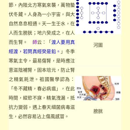
節，內陸北方寒氣來襲，萬物蟄
伏冬藏。人身為一小宇宙，與大
自然息息相通。天一生壬水，在
人而生膀胱；地六癸成之，在人
而生腎。
師
云：「
渡人要用真
河圖
經渡，若問真經癸是鉛。
」冬季
寒氣主令，最易傷腎，是時應注
意滋陰補腎，固本培元，防止腎
之精氣耗泄。祖國醫學認為：
「冬不藏精，春必病瘟」，在此
時間，縱慾不寐，精氣洩漏，抵
抗力變弱，遇上春天細菌病毒滋
膀胱
生，必然容易沾上傷風感冒。