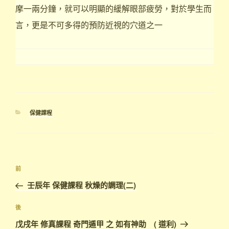
摩一兩分鐘，就可以明顯的緩解眼部疲勞，對於學生而
言，更是不可多得的預防近視的穴道之一
分
保健課程
類
文
上
前
章
一
壬辰年 保健課程 秋燥的調理(二)
導
篇
覽
文
下
後
章
篇
戊戌年 修真課程 奇門遁甲 之 如有神助 ( 道利)