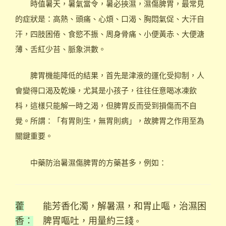
時值暑天，暑氣當令，暑必挾濕，濕傷脾胃，最常見
的症狀是：高熱、頭痛、心煩、口渴、胸悶氣促、大汗自
汗，四肢困倦、食慾不振、周身骨痛、小便黃赤、大便溏
薄、舌紅少苔、脈象洪數。
脾胃機能降低的結果，首先是津液的運化受抑制，人
會變得口渴及乾燥，尤其是小孩子，往往任意喝冰凍飲
枓，這樣只能解一時之渴，但脾胃反而受到損傷而不自
覺。所謂：「有胃則生，無胃則病」，故脾胃之作用至為
關鍵重要。
中藥防治暑濕傷脾胃的方藥甚多，例如：
藿
能芳香化濁，解暑濕，和胃止嘔，治濕困
香：
脾胃嘔吐，用量約三錢
。