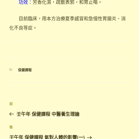
功效：
芳香化濕，疏散表邪，和胃止嘔。
目前臨床，用本方治療夏季感冒和急慢性胃腸炎、消
化不良等症。
分
保健課程
類
文
上
前
章
一
壬午年 保健課程 中醫養生理論
導
篇
覽
文
下
後
章
篇
壬午年 保健課程 氣對人體的影響(一)