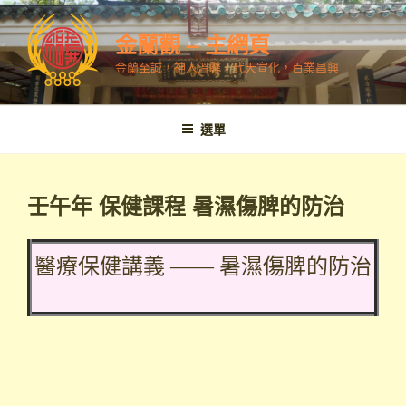
跳
至
金蘭觀 – 主網頁
內
金蘭至誠，神人溫馨，代天宣化，百業昌興
容
選單
壬午年 保健課程 暑濕傷脾的防治
醫療保健講義 —— 暑濕傷脾的防治