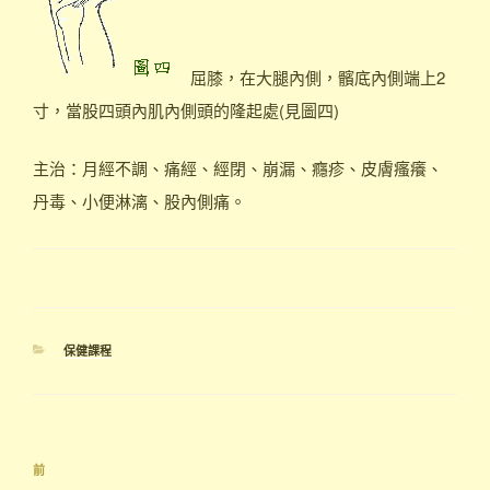
屈膝，在大腿內側，髕底內側端上2
寸，當股四頭內肌內側頭的隆起處(見圖四)
主治：月經不調、痛經、經閉、崩漏、癮疹、皮膚瘙癢、
丹毒、小便淋漓、股內側痛。
分
保健課程
類
文
上
前
章