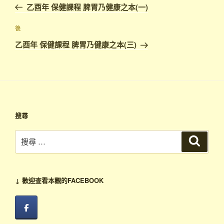
一
乙酉年 保健課程 脾胃乃健康之本(一)
導
篇
覽
文
下
後
章
篇
乙酉年 保健課程 脾胃乃健康之本(三)
文
章
搜尋
搜
搜
尋
尋：
↓ 歡迎查看本觀的FACEBOOK