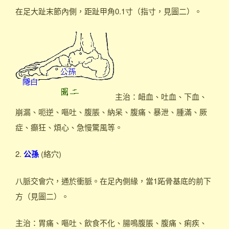
在足大趾末節內側，距趾甲角0.1寸（指寸，見圖二）。
主治：衄血、吐血、下血、
崩漏、呃逆、嘔吐、腹脹、納呆、腹痛、暴泄、腫滿、厥
症、癲狂、煩心、急慢驚風等。
2.
公孫
(絡穴)
八脈交會穴，通於衝脈。在足內側緣，當1跖骨基底的前下
方（見圖二）。
主治：胃痛、嘔吐、飲食不化、腸鳴腹脹、腹痛、痢疾、