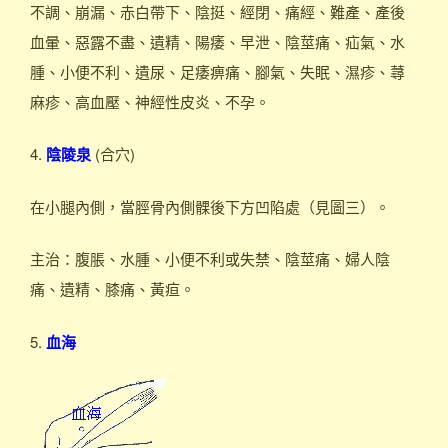
不調、崩漏、赤白帶下、陰挺、經閉、痛經、難產、產後
血暈、惡露不盡、遺精、陽痿、早泄、陰莖痛、疝氣、水
腫、小便不利、遺尿、足痿痹痛、腳氣、失眠、濕疹、蕁
麻疹、高血壓、神經性皮炎、不孕。
4.
陰陵泉
(合穴)
在小腿內側，當脛骨內側髁後下方凹陷處（見圖三）。
主治：腹脹、水腫、小便不利或失禁、陰莖痛、婦人陰
痛、遺精、膝痛、黃疸。
5.
血海