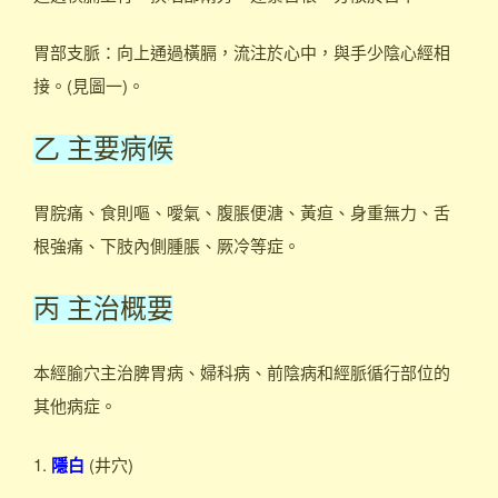
胃部支脈：向上通過橫膈，流注於心中，與手少陰心經相
接。(見圖一)。
乙 主要病候
胃脘痛、食則嘔、噯氣、腹脹便溏、黃疸、身重無力、舌
根強痛、下肢內側腫脹、厥冷等症。
丙 主治概要
本經腧穴主治脾胃病、婦科病、前陰病和經脈循行部位的
其他病症。
1.
隱白
(井穴)