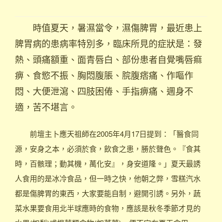
時值夏天，暑濕當令，濕傷脾胃，最近患上
脾胃病的患病率特別多，臨床所見的症狀是：發
熱、頭痛額重、面青唇白、部份患者自覺嘴唇痲
痹、食慾不振、胸悶腹脹、脘腹痞痛、作嘔作
悶、大便泄瀉、四肢困倦、手指痹痛、週身不
適，苦不堪言。
前壇主卜應天祖師在2005年4月17日提到：「醫食同
源，安身之本，必須於食，飲食之患，勝於聲色。『食其
時，百骸理；動其機，萬化安』，身安道隆。」夏天最誘
人食用的是冰冷食品，但一時之快，他朝之弊，雪糕汽水
都是傷脾胃的東西，大家要能自制，避開引誘。另外，蔬
菜水果要食用北半球應時的食物，應該是秋冬季節才見的