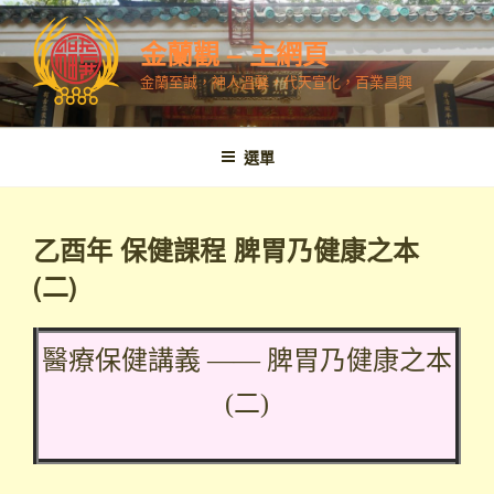
跳
至
金蘭觀 – 主網頁
內
金蘭至誠，神人溫馨，代天宣化，百業昌興
容
選單
乙酉年 保健課程 脾胃乃健康之本
(二)
醫療保健講義 —— 脾胃乃健康之本
(二)