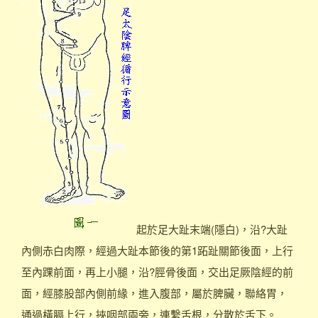
起於足大趾末端(隱白)，沿?大趾
內側赤白肉際，經過大趾本節後的第1跖趾關節後面，上行
至內踝前面，再上小腿，沿?脛骨後面，交出足厥陰經的前
面，經膝股部內側前緣，進入腹部，屬於脾臟，聯絡胃，
通過橫膈上行，挾咽部兩旁，連繫舌根，分散於舌下。