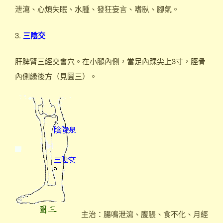
泄瀉、心煩失眠、水腫、發狂妄言、嗜臥、腳氣。
3.
三陰交
肝脾腎三經交會穴。在小腿內側，當足內踝尖上3寸，脛骨
內側緣後方（見圖三）。
主治：腸鳴泄瀉、腹脹、食不化、月經