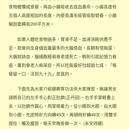
食物磨爛成食糜，再由小腸吸收去造血養命，小腸長度有
五個人高度相加的長度，內壁長滿毛吸管吸取營養，小腸
解剖面積有200平方米。
如果人體吃食物過多，胃液不足，血液消耗供應不
足，就會向全身儲血量最多的大腦借血，長期有借無還，
大腦就缺血，腦細胞極易衰老或死亡，輕則引起記憶力衰
退，重則會老人痴呆症，所以吃飯最好勿超過七成，「每
餐留一口，活到九十九」是真的。
下面先為大家介紹健脾胃功法供大家煉習，無論男女
請將自己的左手手心對正肚臍(正丹田)，右手手掌輕叠上
去，以肚臍作圓心，用掌根着力，從小圈到大圈，由大圈
到小圈，先逆時針方向轉49次，再順時針轉49次，用雙手
按住，觸及腹部，每天早晚各做一次。 (未完待續)