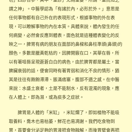
謂之神」。中醫學認為「有諸於內，必形於外。」意思是
任何事物都有自己外在的表現形式，根據事物的外在表
現，可以瞭解事物的內在本質。具體來說，體內發生的任
何病變，必然會反應到體表，面色就是這種體表變化的反
映之一，脾胃有病的朋友在面部的鼻樑和鼻柱準頭(鼻頭)的
顏色，多數是臘黃乾枯的，因脾開竅在口，其華在唇，所
以有著咀唇呈現蒼蒼白白的病色，由於脾胃都是屬土，當
脾臟衰弱的話，便會同時有著胃弱和消化不良的情形，猶
其是往往有飽飽滯滯、脹滿痞塞，腹部不適之感。在中醫
來說：水盛土衰者，土是不能制水，反有混濁的現象，應
在人體上，即為濕，或為痰多之症狀。
脾胃是人體的「米缸」，米缸爛了，即如植物不能吸
取養料，喬木也易枯萎，鮮花也易凋謝。我們吃食物到
胃，首要會分泌足夠的胃液把食物融解，而後胃壁會再把