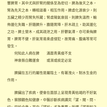
響脾胃。其中尤與肝腎的關係至為密切，脾為後天之本，
腎為先天之本，轉相滋養，相互作用。脾虛化源衰少，則
五臟之精少而腎失所藏；腎虛陽氣衰弱，則脾失溫煦，輸
佈運化失職。肝隨脾升，膽隨胃降，肝木疏土，助其運化
之功，脾土營木，成其疏泄之用，肝鬱氣滯，亦可乘侮脾
胃，脾胃不健，肝氣常易乘虛侵犯，故胃痛、腹痛等常可
發生。
何知此人病在脾 滿面青黃瘦不支
神衰唇白難運食 或濕或痰定必宜
脾臟在五行的屬性是屬陰土，有著洩火，制水生金的
作用。
脾臟出了疾病，便會在面部上呈現青黃枯竭的不好氣
色，察顏觀色知健康，中醫診斷疾病講究「望、聞、問、
切」四診合參，其中「望診」尤為重要，所謂「望而知之