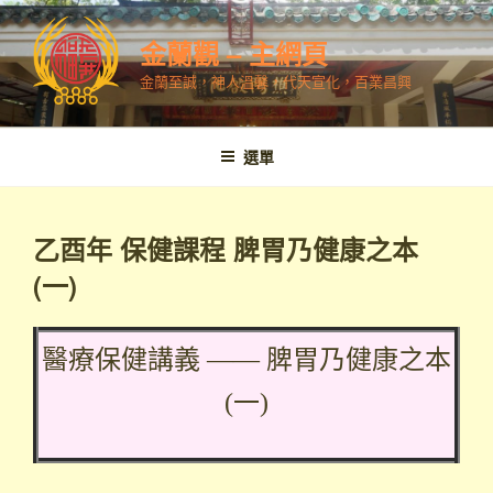
跳
至
金蘭觀 – 主網頁
內
金蘭至誠，神人溫馨，代天宣化，百業昌興
容
選單
乙酉年 保健課程 脾胃乃健康之本
(一)
醫療保健講義 —— 脾胃乃健康之本
(一)