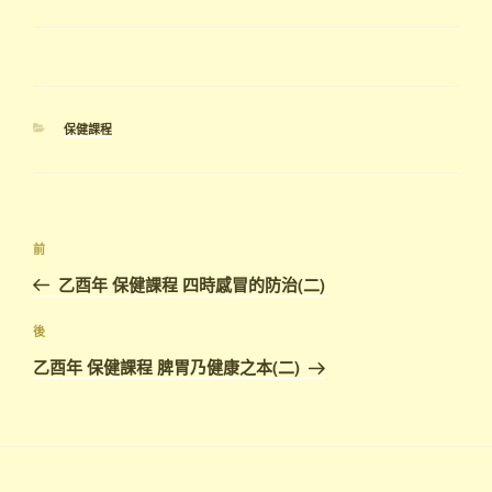
分
保健課程
類
文
上
前
章
一
乙酉年 保健課程 四時感冒的防治(二)
導
篇
覽
文
下
後
章
篇
乙酉年 保健課程 脾胃乃健康之本(二)
文
章