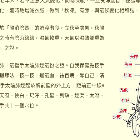
老年人，若不注意天氣變化，防寒保暖，一旦受涼感冒，極易
化，適時地增減衣服，做到「秋凍」有節，與氣候變化相和諧，
「陽消陰長」的過渡階段，立秋至處暑，秋陽
之時有陰雨綿綿，濕氣較重，天氣以濕熱並重為
」之說。
，氣傷手太陰肺經氣份之證。自我保健點按手
鍛煉法，按一按，通氣血，祛百病，靠自己，清
手太陰肺經起於胸前壁的外上方，距前正中線6
天府、俠白、尺澤、孔最、列缺、經渠、太淵、
手共十一個穴位。