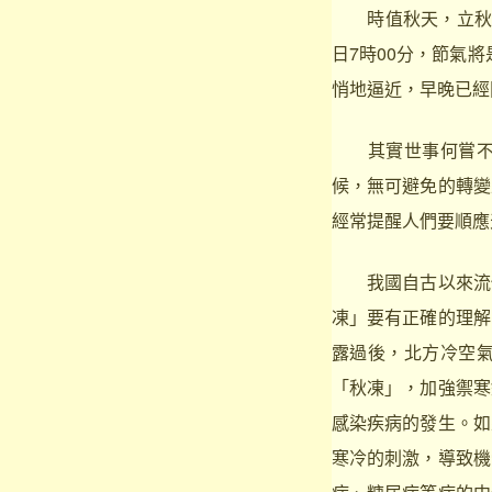
時值秋天，立秋處暑
日7時00分，節氣
悄地逼近，早晚已經
其實世事何嘗不是
候，無可避免的轉變
經常提醒人們要順應
我國自古以來流傳
凍」要有正確的理解
露過後，北方冷空
「秋凍」，加強禦寒
感染疾病的發生。如
寒冷的刺激，導致機