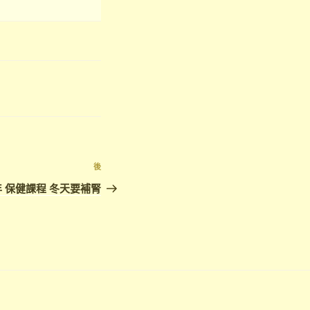
下
後
篇
 保健課程 冬天要補腎
文
章