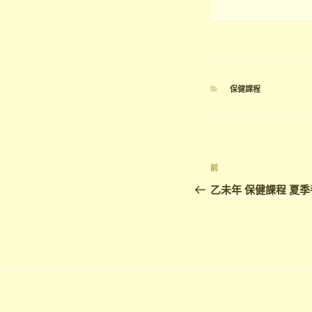
分
保健課程
類
文
上
前
章
一
乙未年 保健課程 夏季
篇
導
文
覽
章