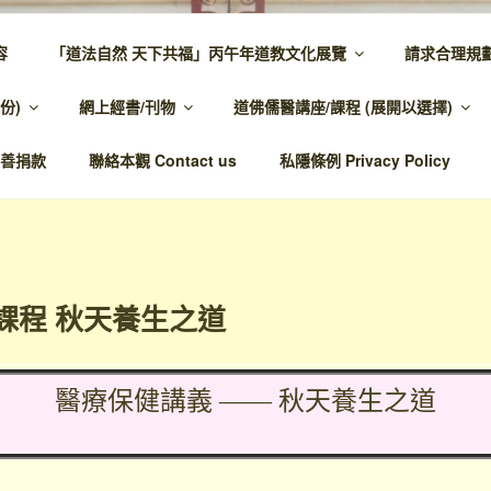
容
「道法自然 天下共福」丙午年道教文化展覽
請求合理規
 – 主網頁
份)
網上經書/刊物
道佛儒醫講座/課程 (展開以選擇)
溫馨，代天宣化，百業昌興
善捐款
聯絡本觀 Contact us
私隱條例 Privacy Policy
課程 秋天養生之道
醫療保健講義 —— 秋天養生之道