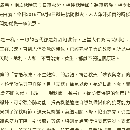
，稱孟秋時節；白露秋分，稱仲秋時節；寒露霜降，稱季秋時節
將是白露。今日2015年9月6日還是驕陽似火，人人渾汗如雨的時
開始感覺一絲涼意。
一樣，一切的替代都是靜靜地進行，正當人們興高采烈地享
正在加速，直到人們發覺的時候，已經完成了質的改變。所以
天時、地利、人和，不管治病、養生，都離不開這個原理。
的「春捂秋凍，不生雜病」的諺語，符合秋天「薄衣禦寒」的
，科學領悟其中真髓。自「立秋」節氣以後，氣溫日趨下降，
氣會不斷入侵，出現「一場秋雨一場寒」。從防病保健的角度出
鍛煉，可增強心肺功能，提高機體適應自然氣候變化的抗寒能
果到了深秋時節，遇天氣驟變，氣溫明顯下降，陰雨霏霏，仍
體免疫力下降，引發感冒等病，特別是患有慢性支氣管炎、支