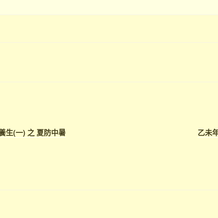
養生(一) 之 夏防中暑
乙未年