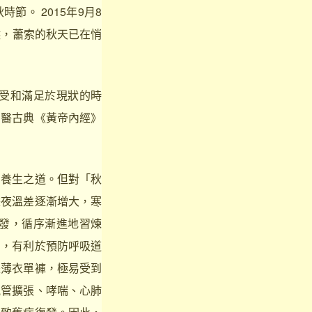
。 2015年9月8
候，蕭索的秋天已在悄
受和滿足於現狀的時
中醫古典《黃帝內經》
養生之道。但對「秋
晝夜溫差逐漸增大，寒
發，循序漸進地習煉
力，有利於預防呼吸道
是薄衣單褲，極易受到
氣管擴張、哮喘、心肺