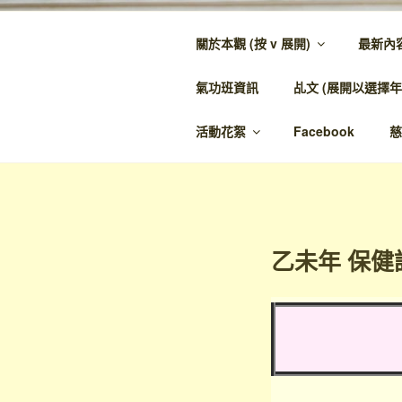
跳
至
關於本觀 (按 v 展開)
最新內
內
金蘭觀
容
氣功班資訊
乩文 (展開以選擇年
金蘭至誠，神人
活動花絮
Facebook
慈
乙未年 保健