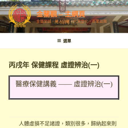
跳
至
金蘭觀 – 主網頁
內
金蘭至誠，神人溫馨，代天宣化，百業昌興
容
選單
丙戌年 保健課程 虛證辨治(一)
醫療保健講義 —— 虛證辨治(一)
人體虛損不足諸證，類別很多，歸納起來則