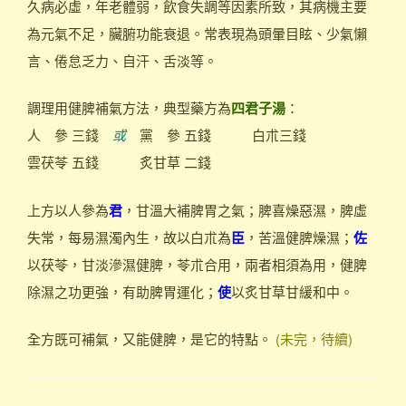
久病必虛，年老體弱，飲食失調等因素所致，其病機主要
為元氣不足，臟腑功能衰退。常表現為頭暈目眩、少氣懶
言、倦怠乏力、自汗、舌淡等。
調理用健脾補氣方法，典型藥方為
四君子湯
：
人 參 三錢
或
黨 參 五錢 白朮三錢
雲茯苓 五錢 炙甘草 二錢
上方以人參為
君
，甘溫大補脾胃之氣；脾喜燥惡濕，脾虛
失常，每易濕濁內生，故以白朮為
臣
，苦溫健脾燥濕；
佐
以茯苓，甘淡滲濕健脾，苓朮合用，兩者相須為用，健脾
除濕之功更強，有助脾胃運化；
使
以炙甘草甘緩和中。
全方既可補氣，又能健脾，是它的特點。
(未完，待續)