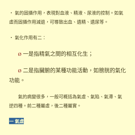
‧ 氣的固攝作用，表現對血液、精液、尿液的控制。如氣
虛而固攝作用減退，可導致出血、遺精、遺尿等。
‧ 氣化作用有二：
一是指精氣之間的相互化生；
Ø
二是指臟腑的某種功能活動，如膀胱的氣化
Ø
功能。
氣的病變很多，一般可概括為氣虛、氣陷、氣滯、氣
逆四種。前二種屬虛，後二種屬實。
一 氣虛