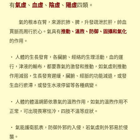
有
、
、
、
四類。
氣虛
血虛
陰虛
陽虛
氣的根本在腎，來源於肺、脾，升發疏泄於肝，帥血
貫脈而周行於心。氣具有
推動、溫煦、防御、固攝和氣化
的作用。
‧ 人體的生長發育，各臟腑、經絡的生理活動，血的運
行，津液的輸布，都要靠氣的激發和推動，如氣虛則推動
作用減弱，生長發育遲緩，臟腑、經脈的功能減退，或發
生血行瘀滯，或發生水液停留等各種病變。
‧ 人體的體溫調節依靠氣的溫煦作用，如氣的溫煦作用不
正常，可出現畏寒怯冷，四肢不溫等症狀。
‧ 氣能護衛肌表，防御外邪的入侵，若氣虛則外邪易於侵
襲。