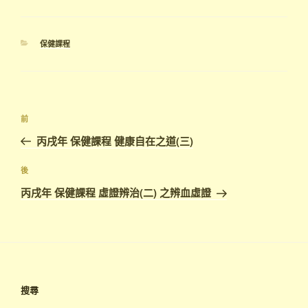
分
保健課程
類
文
上
前
章
一
丙戌年 保健課程 健康自在之道(三)
導
篇
覽
文
下
後
章
篇
丙戌年 保健課程 虛證辨治(二) 之辨血虛證
文
章
搜尋