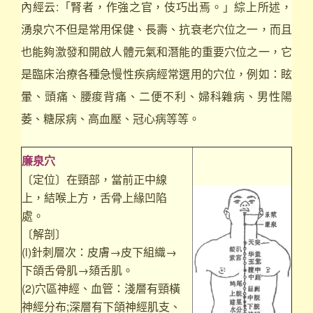
內經云:「腎者，作強之官，伎巧出焉。」綜上所述，
湧泉穴不但是常用保健、長壽、抗衰老穴位之一，而且
也能夠激發和開啟人體元氣和潛能的重要穴位之一，它
是臨床治療各種急慢性疾病經常選用的穴位，例如：眩
暈、頭痛、腰痠背痛、二便不利、婦科雜病、男性陽
萎、糖尿病、高血壓、冠心病等等。
廉泉穴
〔定位〕在頸部，當前正中線
上，結喉上方，舌骨上緣凹陷
處。
〔解剖〕
(l)針刺層次：皮膚→皮下組織→
下頜舌骨肌→頦舌肌。
(2)穴區神經、血管：淺層有頸橫
神經分布;深層有下頜神經肌支、