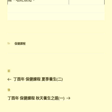
分
保健課程
類
文
上
前
章
一
丁酉年 保健課程 夏季養生(二)
導
篇
覽
文
下
後
章
篇
丁酉年 保健課程 秋天養生之道(一)
文
章