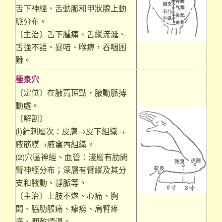
舌下神經、舌動脈和甲狀腺上動
脈分布。
〔主治〕舌下腫痛、舌縱流涎、
舌強不語、暴喑、喉痹，吞咽困
難。
極泉穴
〔定位〕在腋窩頂點，腋動脈搏
動處。
〔解剖〕
(l)針刺層次：皮膚→皮下組織→
腋筋膜→腋窩內組織。
(2)穴區神經、血管：淺層有肋間
臂神經分布；深層有臂縱及其分
支和腋動、靜脈等。
〔主治〕上肢不遂、心痛、胸
悶、脇肋脹痛、瘰癆、肩臂疼
痛、咽乾煩渴。