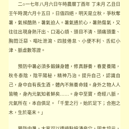
二○一七年八月六日午時農層丁酉年 丁未月 乙丑日
壬午時潤六月十五日，日值四絕，明天是立秋，爭秋奪
暑，氣候酷熱，暑氣迫人。暑氣通於心，暑熱傷氣，又
往往出現身熱汗出、口渴心煩、頭目不清、頭痛頭重、
胸悶泛惡、嘔吐泄瀉、四肢倦怠、小便不利、舌紅小
津、脈虛數等證。
預防中暑必須多鍛鍊身體，修真靜養，春夏養陽，
秋冬泰陰，陰平陽秘，精神乃治。提升自己，認識自
己，身中自有長生酒，體內不無養命錢。身外之物人人
皆曉，身內元氣知者鮮矣……。身中至寶，奇經八脈，
元氣所在，本自俱足。「千里之行，始於足下；合抱之
木，生於毫末。」
預防中暑，大家可以透過點按湧泉穴，固本培元，