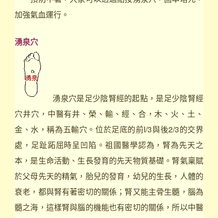
加強氣血運行。
湧泉穴
湧泉穴是足少陰腎經的起點，是足少陰腎經
穴井穴，中醫有井、榮、輸、經、合，木、火、土、
金、水，稱為五輸穴。位於足底的前I/3與後2/3的交界
處，足趾跖屈時呈凹陷。祖國醫學認為，腎為先天之
本，是生命活動、生長發育的先天物質基礎。腎氣稟賦
於父母先天的精氣，胎兒的發育，幼兒的生長，人體的
衰老，都與腎有著密切的關係；腎又能主骨生髓，腦為
髓之海，這樣腎與腦的機能也有密切的關係，所以中醫