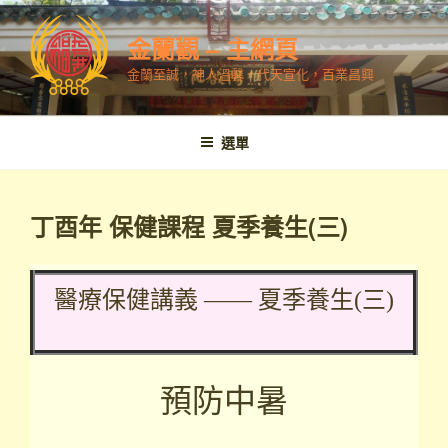
跳
至
金蘭觀 – 主網頁
內
金蘭至誠，神人溫馨，代天宣化，百業昌興
容
選單
丁酉年 保健課程 夏季養生(三)
醫療保健講義 —— 夏季養生(三)
預防中暑