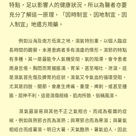
特點，足以影響人的健康狀況，所以為醫者亦要
充分了解這一原理，「因時制宜、因地制宜、因
人制宜」地遣方用藥。
例如沿海及南方低濕之地，濕氣特別重，以個人臨症
長時間的觀察，本港患病者多有濕盛的情形。濕邪的特點
有多種，其一是最能令人氣機受阻，氣的阻滯，會令患者
周身怠倦，胸悶而胃腸脹滿、胃呆，甚至嘔吐、泄瀉，這
是濕氣首先傷及脾胃的症狀。濕氣又令氣血的循環受阻，
尤其是四肢、關節，會產生疼痛、重墜、痺刺，或甚至腫
脹，屈伸不利，這是濕傷經絡、肌肉所致，俗稱風濕。
濕氣最容易與其他不正之氣相合，而成為複雜的症
候，例如與熱邪合而為濕熱；與寒邪合而為寒濕；與暑氣
相結合而成暑濕。明日大暑，天氣酷熱，暑氣迫人，因此