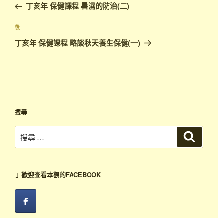
一
丁亥年 保健課程 暑濕的防治(二)
導
篇
覽
文
下
後
章
篇
丁亥年 保健課程 略談秋天養生保健(一)
文
章
搜尋
搜
搜
尋
尋：
↓ 歡迎查看本觀的FACEBOOK