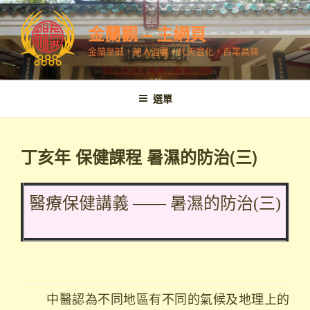
跳
至
金蘭觀 – 主網頁
內
金蘭至誠，神人溫馨，代天宣化，百業昌興
容
選單
丁亥年 保健課程 暑濕的防治(三)
醫療保健講義 —— 暑濕的防治(三)
中醫認為不同地區有不同的氣候及地理上的