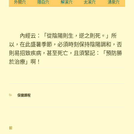
外關穴
隱白穴
解溪穴
太溪穴
湧泉穴
內經云：「從陰陽則生，逆之則死。」所
以，在此盛暑季節，必須時刻保持陰陽調和，否
則易招致疾病，甚至死亡，且須緊記：「預防勝
於治療」啊！
分
保健課程
類
文
上
前
章