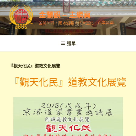
跳
至
金蘭觀 – 主網頁
內
金蘭至誠，神人溫馨，代天宣化，百業昌興
容
選單
『觀天化民』道教文化展覽
『觀天化民』道教文化展覽