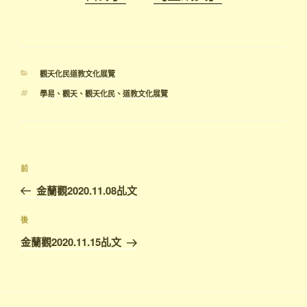
分
觀天化民道教文化展覽
類
標
學易
、
觀天
、
觀天化民
、
道教文化展覽
籤
文
上
前
章
一
金蘭觀2020.11.08乩文
導
篇
覽
文
下
後
章
篇
金蘭觀2020.11.15乩文
文
章