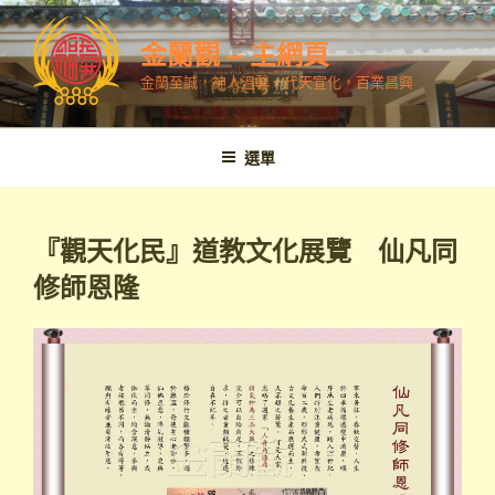
跳
至
金蘭觀 – 主網頁
內
金蘭至誠，神人溫馨，代天宣化，百業昌興
容
選單
『觀天化民』道教文化展覽 仙凡同
修師恩隆