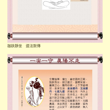
跏趺靜坐 道法默傳