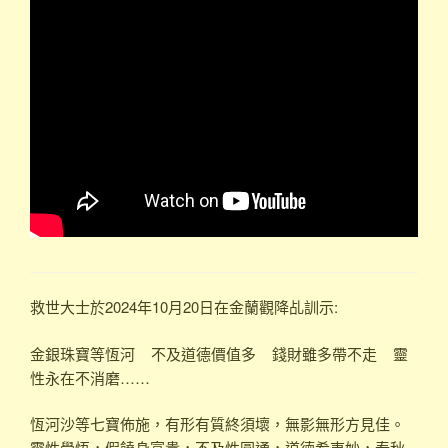
救世大士於2024年10月20日在金蘭觀降乩訓示:
金銀珠寶等恆河 不及道德價值多 錢財雖多帶不走 靈
性永在不消磨……
恆河沙等七寶佈施，有形有質終須壞，無影無形方見佳。
靈性覺悟，假饒身富貴，不及性圓通，道德希夷妙，春秋