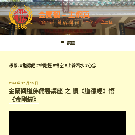
跳
至
金蘭觀 – 主網頁
內
金蘭至誠，神人溫馨，代天宣化，百業昌興
容
選單
標籤:
#道德經 #金剛經 #悟空 #上善若水 #心念
發
2024 年 12 月 15 日
表
金蘭觀道佛儒醫講座 之 讀《道德經》悟
於
《金剛經》