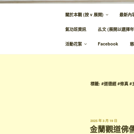
跳
至
關於本觀 (按 v 展開)
最新內
內
金蘭觀
容
氣功班資訊
乩文 (展開以選擇年
金蘭至誠，神人
活動花絮
Facebook
慈
標籤:
#道德經 #修真 
發
2025 年 3 月 19 日
表
金蘭觀道佛儒
於