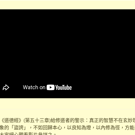
《道德經》(第五十三章)給修道者的警示：真正的智慧不在玄妙
象的「盜誇」，不如回歸本心，以良知為燈，以內修為徑，方能
大家細心觀看影片參詳之。