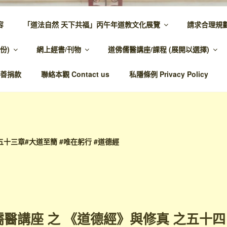
容
「道法自然 天下共福」丙午年道教文化展覽
請求合理規
 – 主網頁
份)
網上經書/刊物
道佛儒醫講座/課程 (展開以選擇)
溫馨，代天宣化，百業昌興
善捐款
聯絡本觀 Contact us
私隱條例 Privacy Policy
#五十三章#大道至簡 #唯在躬行 #道德經
醫講座 之 《道德經》與修真 之五十四