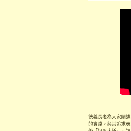
德義長老為大家闡述
的實踐。與其追求表
條「坦平大道」。請