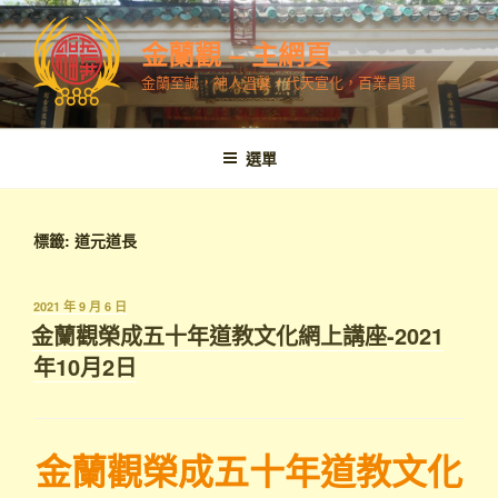
跳
至
金蘭觀 – 主網頁
內
金蘭至誠，神人溫馨，代天宣化，百業昌興
容
選單
標籤:
道元道長
發
2021 年 9 月 6 日
表
金蘭觀榮成五十年道教文化網上講座-2021
於
年10月2日
金蘭觀榮成五十年道教文化