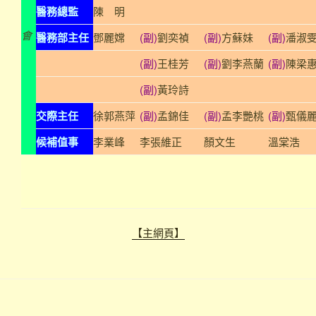
醫務總監
陳 明
會
醫務部主任
鄧麗嫦
(副)
劉奕禎
(副)
方蘇妹
(副)
潘淑
(副)
王桂芳
(副)
劉李燕蘭
(副)
陳梁
(副)
黃玲詩
交際主任
徐郭燕萍
(副)
孟錦佳
(副)
孟李艷桃
(副)
甄儀
候補值事
李業峰
李張維正
顏文生
溫棠浩
【主網頁】