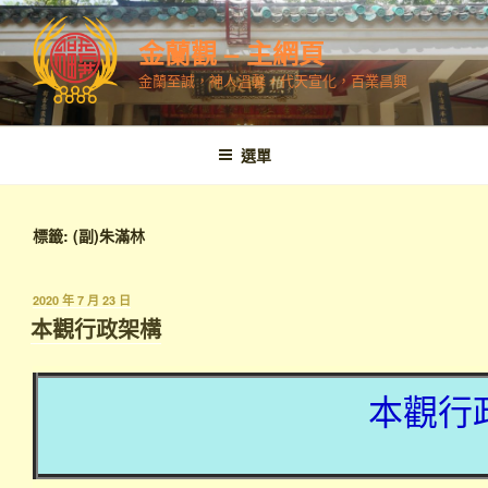
跳
至
金蘭觀 – 主網頁
內
金蘭至誠，神人溫馨，代天宣化，百業昌興
容
選單
標籤:
(副)朱滿林
發
2020 年 7 月 23 日
表
本觀行政架構
於
本觀行