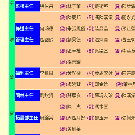
午
監核主任
張伯昌
(副)
林子華
(副)
戴衛堅
(副)
陳步
(副)
陳慶邦
(副)
馮陳嘉儀
(副)
關永
佈道主任
何鴻德
(副)
朱張鳳儀
(副)
陸晶晶
(副)
孫芷
管理主任
區國齡
(副)
劉景德
(副)
溫炳貴
(副)
曹玉
年
(副)
區卓權
(副)
葉渠基
(副)
李華
(副)
楊志耀
福利主任
李鷺風
(副)
黃就權
(副)
黃盧翠鈴
(副)
陳善
值
(副)
楊婉琴
(副)
鄭金珍
(副)
蕭林
園林主任
劉欽賢
(副)
蘇厚良
(副)
蘇馮友珍
(副)
陳漢
(副)
陳 杰
(副)
馮木喜
事
拓展部主任
周錦棠
(副)
周區月好
(副)
鄧玉芳
(副)
張佩
(副)
黃劍華