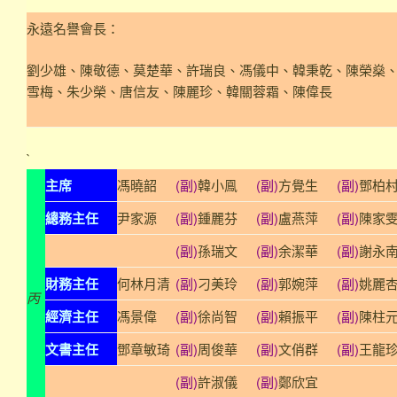
永遠名譽會長：
劉少雄、陳敬德、莫楚華、許瑞良、馮儀中、韓秉乾、陳榮燊
雪梅、朱少榮、唐信友、陳麗珍、韓關蓉霜、陳偉長
`
主席
馮曉韶
(副)
韓小鳯
(副)
方覺生
(副)
鄧柏
總務主任
尹家源
(副)
鍾麗芬
(副)
盧燕萍
(副)
陳家
(副)
孫瑞文
(副)
余潔華
(副)
謝永
財務主任
何林月清
(副)
刁美玲
(副)
郭婉萍
(副)
姚麗
丙
經濟主任
馮景偉
(副)
徐尚智
(副)
賴振平
(副)
陳柱
文書主任
鄧章敏琦
(副)
周俊華
(副)
文俏群
(副)
王龍
(副)
許淑儀
(副)
鄭欣宜