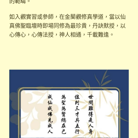
的範疇。
如入觀實習或參師，在金蘭觀修真學道，當以仙
真佛聖臨壇時即場同修為最珍貴，丹訣默授，以
心傳心，心傳法授，神人相通，千載難逢。