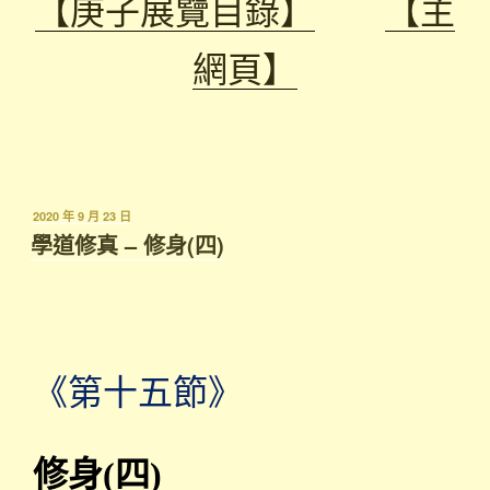
【庚子展覽目錄】
【主
網頁】
發
2020 年 9 月 23 日
表
學道修真 – 修身(四)
於
《第十五節》
修身(四)