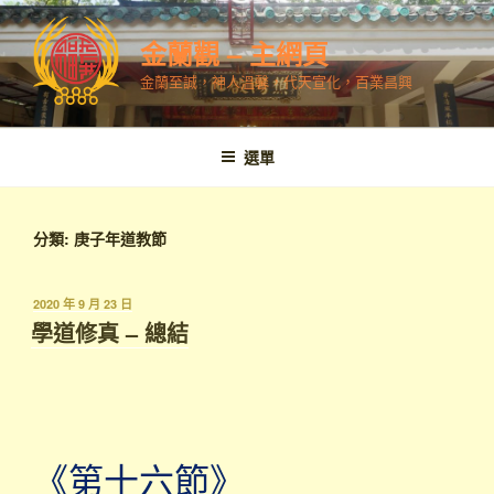
跳
至
金蘭觀 – 主網頁
內
金蘭至誠，神人溫馨，代天宣化，百業昌興
容
選單
分類:
庚子年道教節
發
2020 年 9 月 23 日
表
學道修真 – 總結
於
《第十六節》