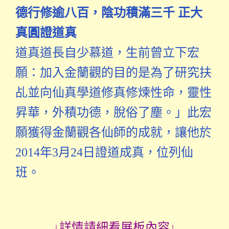
德行修逾八百，陰功積滿三千 正大
真圓證道真
道真道長自少慕道，生前曾立下宏
願：加入金蘭觀的目的是為了研究扶
乩並向仙真學道修真修煉性命，靈性
昇華，外積功德，脫俗了塵。」此宏
願獲得金蘭觀各仙師的成就，讓他於
2014年3月24日證道成真，位列仙
班。
↓詳情請細看展板內容↓