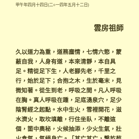
甲午年四月十四日(二○一四年五月十二日)
雲房祖師
久以道力為重，道務塵情，七情六慾，蒙
蔽自我，人身有道，本來清靜，本自具
足。精從足下生，人老腳先老，千里之
行，始於足下；合抱之木，生於毫末，見
微知著。從生到老，呼吸之間。凡人呼吸
在胸。真人呼吸在踵，足底湧泉穴，足少
陰腎經之起點。水中生火，雪裡開花，滋
水濟火，取坎填離，行住坐臥，不離這
個，箇中奧秘，火候抽添，少火生氣，壯
火食氣，氣絕身亡。「其亡其亡，繫於苞