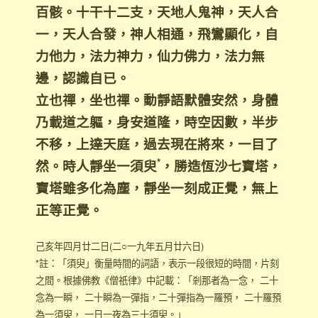
百骸。十干十二支，天地人鬼神，天人合
一，天人合發，神人相通，飛鸞顯化，自
力他力，法力神力，仙力佛力，法力無
邊，認識自已。
立也禪，坐也禪。動靜語默體安然，身體
乃載道之軀，身安道隆，時空因數，半步
不移，上達天庭，過去現在將來，一目了
*
然。時人靜坐一須臾
，勝造恆沙七寶塔，
寶塔雖多化為塵，靜坐一刻成正覺，無上
正等正覺。
己亥年四月廿二日(二○一九年五月廿六日)
*註：「須臾」衡量時間的詞語，表示一段很短的時間，片刻
之間。根據佛教《僧祇律》中記載：「剎那者為一念， 二十
念為一瞬， 二十瞬為一彈指，二十彈指為一羅預， 二十羅預
為一須臾， 一日一夜為三十須臾。」