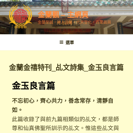
金蘭觀 – 主網頁
金蘭至誠，神人溫馨，代天宣化，百業昌興
選單
金蘭金禧特刊_乩文詩集_金玉良言篇
金玉良言篇
不忘初心，齊心共力，善念常存，清靜自
如。
此篇收錄了與前九篇相類似的乩文，都是師
尊和仙真佛聖所訓示的乩文。惟這些乩文與