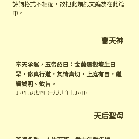
詩詞格式不相配，故把此類乩文編放在此篇
中。
曹天神
奉天承運，玉帝詔曰：金蘭道觀壇生日
眾，修真行道，
其情真切。上庭有旨，繼
續誠明。欽旨。
丁丑年九月初四日(一九九七年十月五日)
天后聖母