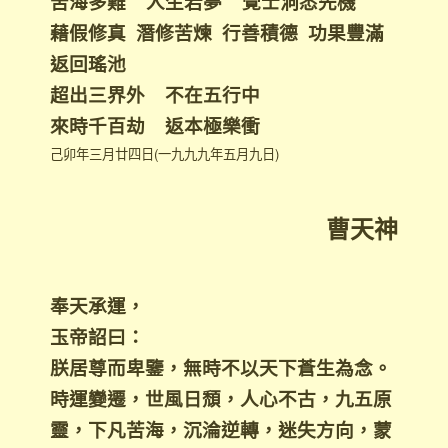
苦海多難 人生若夢 覺士洞悉先機
藉假修真 潛修苦煉 行善積德 功果豐滿
返回瑤池
超出三界外 不在五行中
來時千百劫 返本極樂衝
己卯年三月廿四日(一九九九年五月九日)
曹天神
奉天承運，
玉帝詔曰：
朕居尊而卑鑒，無時不以天下蒼生為念。
時運變遷，世風日頹，人心不古，九五原
靈，下凡苦海，沉淪逆轉，迷失方向，蒙