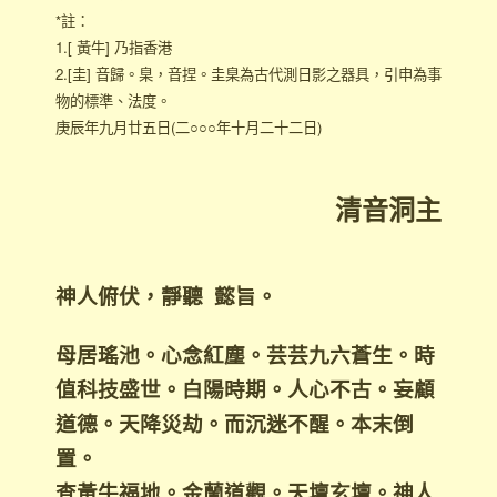
*註：
1.[ 黃牛] 乃指香港
2.[圭] 音歸。臬，音捏。圭臬為古代測日影之器具，引申為事
物的標準、法度。
庚辰年九月廿五日(二○○○年十月二十二日)
清音洞主
神人俯伏，靜聽 懿旨。
母居瑤池。心念紅塵。芸芸九六蒼生。時
值科技盛世。白陽時期。人心不古。妄顧
道德。天降災劫。而沉迷不醒。本末倒
置。
查黃牛福地。金蘭道觀。天壇玄壇。神人