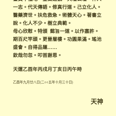
一志。代天傳語。修真行道。己立化人。
醫藥濟世。扶危救急。術體天心。著書立
說。化人不少。樹立典範。
母心欣慰。特頒 懿旨一道。以作嘉許。
期百尺竿頭。更晉層樓。功圓果滿。瑤池
盛會。自得品蓮……
欽哉勿忽。叩首謝恩。
天運乙酉年丙戌月丁亥日丙午時
乙酉年九月廿八日(二○○五年十月三十日)
天神