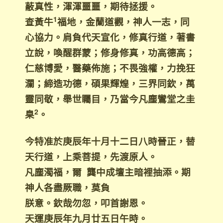
蔽真性，渾渾噩噩，期待拯援。
1
查黃牛
福地，金蘭道觀，神人一志，同
心協力。肩負代天宣化，修真行道，著書
立說，喚醒群蒙；修身修真，功高德高；
仁慈博愛，醫藥佈施；不畏強權，力挽狂
瀾；締造功德，碩果輝煌，三界同欽，萬
靈同敬，舉世矚目，乃當今凡塵鸞堂之圭
2
臬
。
今特准於庚辰年十月十二日八時晉正，替
天行道，上乘菩提，先渡原人。
凡塵濁福，爾 龔中成壇主暗裡抽添。期
神人各盡厥職，莫負
朕意。欽哉勿忽，叩首謝恩。
天運庚辰年九月廿五日午時。