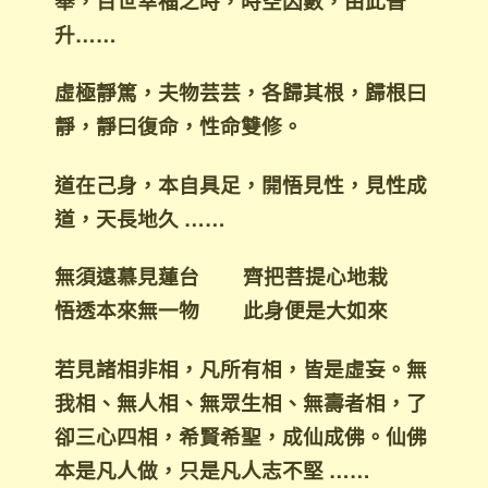
舉，百世幸福之時，時空因數，由此晉
升……
虛極靜篤，夫物芸芸，各歸其根，歸根曰
靜，靜曰復命，性命雙修。
道在己身，本自具足，開悟見性，見性成
道，天長地久 ……
無須遠慕見蓮台 齊把菩提心地栽
悟透本來無一物 此身便是大如來
若見諸相非相，凡所有相，皆是虛妄。無
我相、無人相、無眾生相、無壽者相，了
卻三心四相，希賢希聖，成仙成佛。仙佛
本是凡人做，只是凡人志不堅 ……