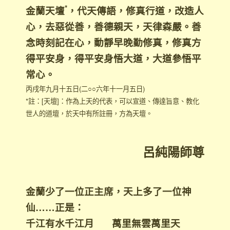
*
金蘭天壇
，代天傳語，修真行道，改造人
心，去惡從善，
善德親天，天律森嚴。善
念時刻記在心，動靜早晚勤修真，修真方
得平安身，得平安身悟大道，大道參悟平
常心。
丙戌年九月十五日(二○○六年十一月五日)
*註：[天壇]：作為上天的代表，可以宣道、傳達旨意、教化
世人的道壇，於天中有所註冊，方為天壇。
呂純陽師尊
金蘭少了一位正主席，天上多了一位神
仙……正是：
千江有水千江月 萬里無雲萬里天