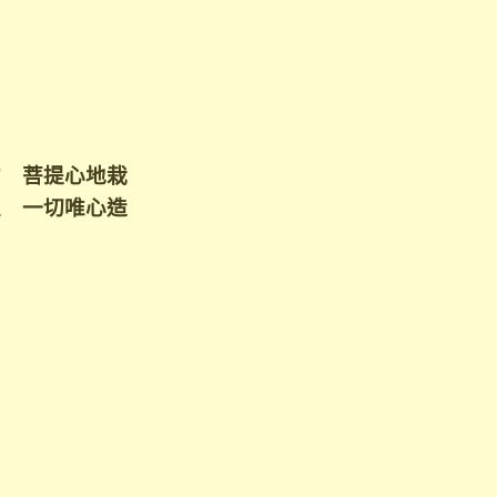
才 菩提心地栽
性 一切唯心造