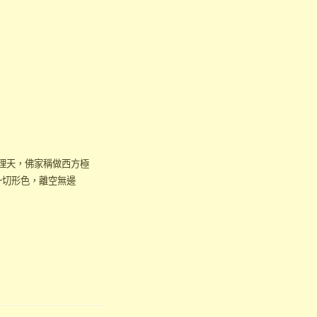
謂理天，佛家稱做西方極
一切形色，離空無邊