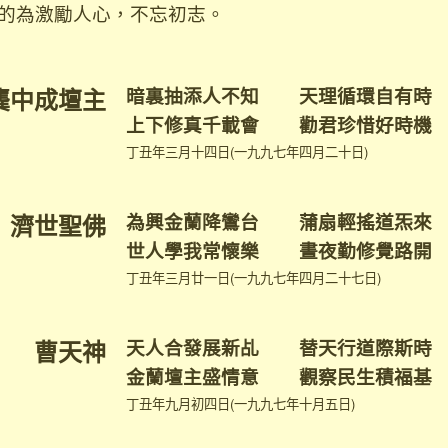
的為激勵人心，不忘初志。
龔中成壇主
暗裏抽添人不知 天理循環自有時
上下修真千載會 勸君珍惜好時機
丁丑年三月十四日(一九九七年四月二十日)
濟世聖佛
為興金蘭降鸞台 蒲扇輕搖道炁來
世人學我常懷樂 晝夜勤修覺路開
丁丑年三月廿一日(一九九七年四月二十七日)
曹天神
天人合發展新乩 替天行道際斯時
金蘭壇主盛情意 觀察民生積福基
丁丑年九月初四日(一九九七年十月五日)