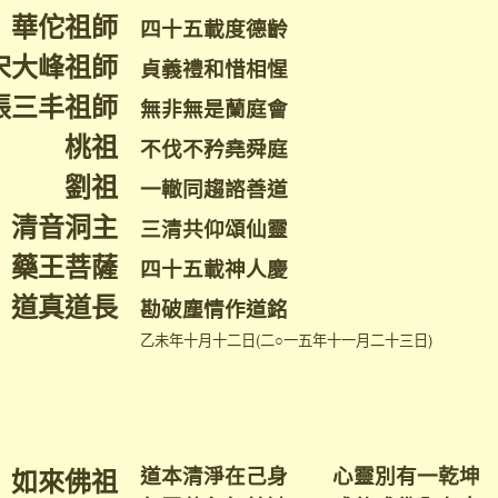
華佗祖師
四十五載度德齡
宋大峰祖師
貞義禮和惜相惺
張三丰祖師
無非無是蘭庭會
桃祖
不伐不矜堯舜庭
劉祖
一轍同趨諮善道
清音洞主
三清共仰頌仙靈
藥王菩薩
四十五載神人慶
道真道長
勘破塵情作道銘
乙未年十月十二日(二○一五年十一月二十三日)
道本清淨在己身 心靈別有一乾坤
如來佛祖