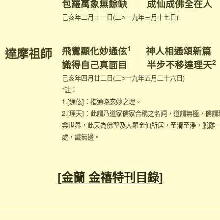
包羅萬象無餘缺 成仙成佛全在人
己亥年二月十一日(二○一九年三月十七日)
1
飛鸞顯化妙通伭
神人相通頌新篇
達摩祖師
2
識得自己真面目 半步不移達理天
己亥年四月廿二日(二○一九年五月二十六日)
*註：
1.[通伭]：指通晓玄妙之理。
2.[理天]：此謂乃道家儒家合稱之名詞，道謂無極，儒
樂世界，此天為佛聖及大羅金仙所居，至清至淨，脫離
處，識無邊。
[金蘭 金禧特刊目錄]