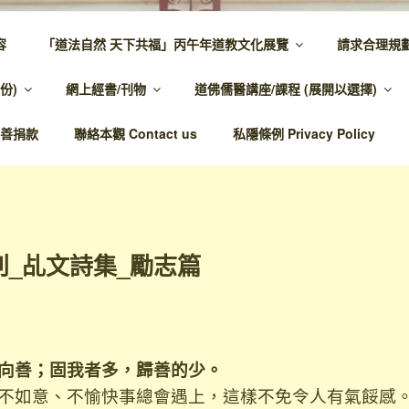
容
「道法自然 天下共福」丙午年道教文化展覽
請求合理規
 – 主網頁
份)
網上經書/刊物
道佛儒醫講座/課程 (展開以選擇)
溫馨，代天宣化，百業昌興
善捐款
聯絡本觀 Contact us
私隱條例 Privacy Policy
刊_乩文詩集_勵志篇
向善；固我者多，歸善的少。
不如意、不愉快事總會遇上，這樣不免令人有氣餒感