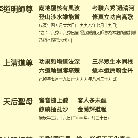
*
李道明師尊
廟地覆核有風波 考驗六秀
過清河
登山涉水誰能賞 修真立功自高歌
戊寅年閏五月廿六日(一九九八年七月十九日)
*註： [六秀，六秀出自 雲房鍾離太師尊為本觀所題對
乃指本觀第六代。]
上清道尊
功果頻增道法深 三界眾生本同根
六道輪迴凄痛楚 返本還原賴金丹
己卯年七月十九日(一九九九年八月二十九日)
天后聖母
鸞音捷上聽 客人多未醒
繚繞捶乩沙 金蘭輝道程
庚辰年三月廿六日(二○○○年四月三十日)
1