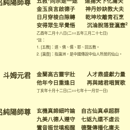
五教
同宗是一途 道揚天下化庸夫
呂純陽師尊
金玉良言啟德子 神丹妙訣教大夫
日月穿梭白隙轉 乾坤坎離青石烹
2
安得眾生早覺悟 沉淪脫落登瀛壼
乙酉年二月十八日(二○○五年三月二十七日)
*註：
1. [五教]：道、佛、儒、耶、回五教。
2. [瀛壼]：指瀛洲，是中國傳說中仙人所居的仙山。
斗姆元君
金蘭高古靈宇壯 人才鼎盛獻力量
他年今日重逢日 再與諸君唱賀歌
丁亥年十月十二日(二○○七年十一月廿一日)
呂純陽師尊
玄機真諦細吟論 自古仙真卓超群
九美八德人遵守 七返九還不虛云
鸞音振世嗔痴醒 德聲傳播化庸夫