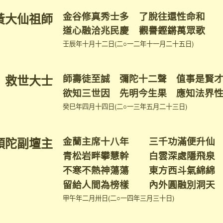
金谷修真秀士多 了脫往還性命和
黃大仙祖師
道心融洽兆民慶 觀譽鏗鏘萬眾歌
壬辰年十月十二日(二○一二年十一月二十五日)
救世大士
師壽徒至誠 彌陀十二聲 值事是賢
欲知三世因 先明今生果 應知法界
癸巳年四月十四日(二○一三年五月二十三日)
頭陀副壇主
金蘭主席十八年 三千功滿便升仙
青松岩畔攀慧幹 白雲深處隱飛泉
不寒不熱神蕩蕩 東方西斗氣綿綿
留給人間為榜樣 內外圓融別洞天
甲午年二月卅日(二○一四年三月三十日)