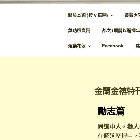
關於本觀 (按 v 展開)
最新內
金蘭觀
氣功班資訊
乩文 (展開以選擇年
金蘭至誠，神人
活動花絮
Facebook
慈
金蘭金禧特
勵志篇
同道中人，勸人
在修道歷程中，