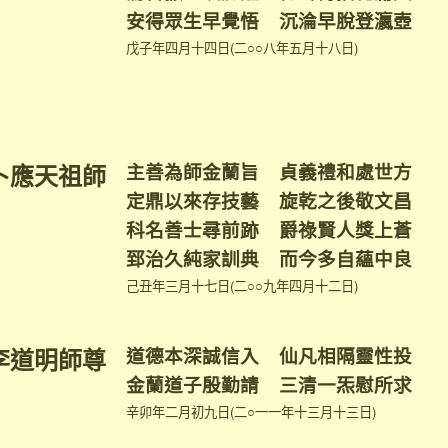
安得眾生早覺悟 沉淪早脫登瀛壺
戊子年四月十四日(二○○八年五月十八日)
卜應天祖師
主善為師金蘭旨 貞義禮和處世方
定鼎以來存技藝 旋乾之後敬文昌
科名善士尋前跡 爵祿賢人獎上蒼
郅治久純家訓典 而今多自蘊中良
己丑年三月十七日(二○○九年四月十二日)
李道明師尊
道德本深誠信入 仙凡相隔靈性投
金蘭道子殷勤請 三清一炁慰所求
辛卯年二月初九日(二○一一年十三月十三日)