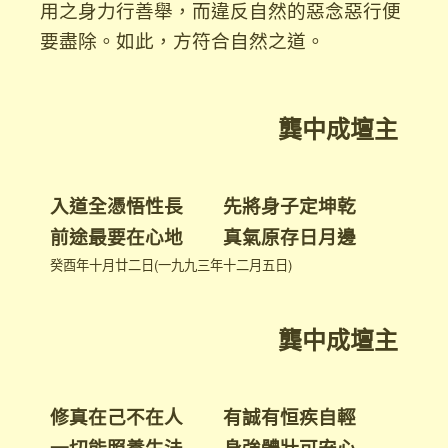
用之身力行善舉，而違反自然的惡念惡行便
要盡除。如此，方符合自然之道。
龔中成壇主
入道全憑悟性長 先將身子定坤乾
前途最要在心地 真氣原存日月邊
癸酉年十月廿二日(一九九三年十二月五日)
龔中成壇主
修真在己不在人 有誠有恒疾自輕
一切能照養生法 身強體壯可安心