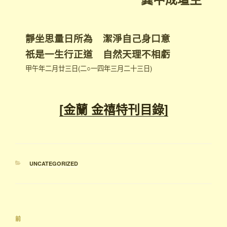
靜坐思量日所為 潔淨自己身口意
祇是一生行正道 自然天理不相虧
甲午年二月廿三日(二○一四年三月二十三日)
[金蘭 金禧特刊目錄]
UNCATEGORIZED
前