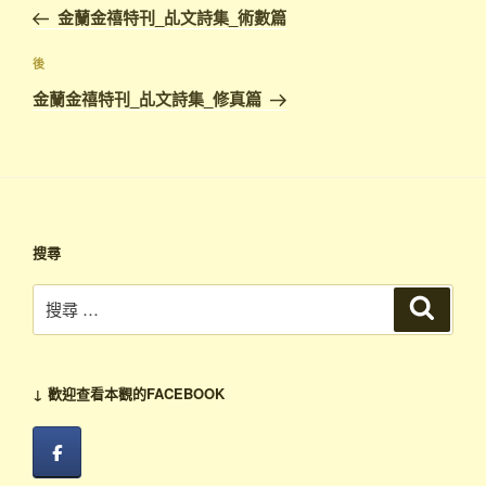
金蘭金禧特刊_乩文詩集_術數篇
後
金蘭金禧特刊_乩文詩集_修真篇
搜尋
↓ 歡迎查看本觀的FACEBOOK