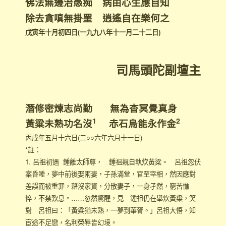
佛法無邊治愚痴 病由心生應自知
除去貪嗔無掛罣 逍遙自在樂何之
戊寅年十月初四日(一九九八年十一月二十二日)
司馬頭陀副壇主
潛修密煉志尚勤 無為杳冥覺真身
1
2
黃粱未熟功名沒
赤石烏能永作金
丙戌年五月十六日(二○○六年六月十一日)
*註：
1. 呂祖初遇 鍾離太師尊， 鍾祖親自執炊黃粱。 呂祖忽伏
案昏睡，夢中前後娶兩妻，子孫滿堂，官至宰相，然因應對
差誤而被重罪，藉沒家資，分散妻子，一身孑然，窮苦憔
悴，不禁歎息。……忽然驚醒，見 鍾祖仍在舉炊黃粱，笑
對 呂祖曰：「黃粱猶未熟，一夢到華胥。」呂祖大悟，知
宦途不足戀，名利榮辱皆幻境。