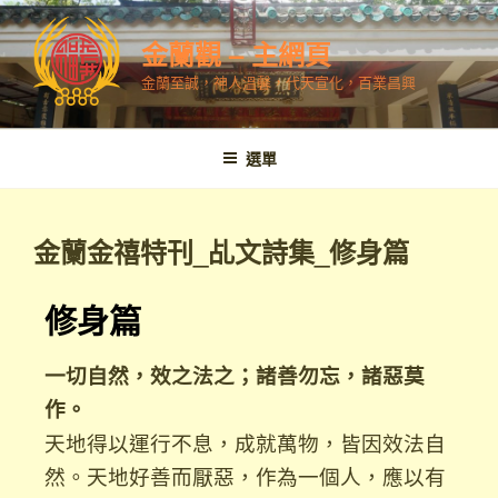
金蘭觀 – 主網頁
金蘭至誠，神人溫馨，代天宣化，百業昌興
選單
金蘭金禧特刊_乩文詩集_修身篇
修身篇
一切自然，效之法之；諸善勿忘，諸惡莫
作。
天地得以運行不息，成就萬物，皆因效法自
然。天地好善而厭惡，作為一個人，應以有