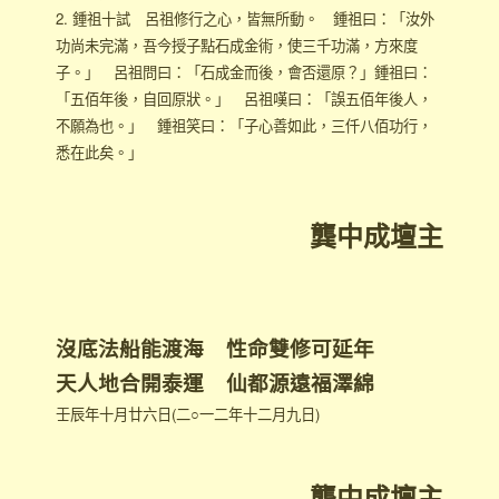
2. 鍾祖十試 呂祖修行之心，皆無所動。 鍾祖曰：「汝外
功尚未完滿，吾今授子點石成金術，使三千功滿，方來度
子。」 呂祖問曰：「石成金而後，會否還原？」鍾祖曰：
「五佰年後，自回原狀。」 呂祖嘆曰：「誤五佰年後人，
不願為也。」 鍾祖笑曰：「子心善如此，三仟八佰功行，
悉在此矣。」
龔中成壇主
沒底法船能渡海 性命雙修可延年
天人地合開泰運 仙都源遠福澤綿
壬辰年十月廿六日(二○一二年十二月九日)
龔中成壇主