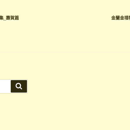
集_壽賀篇
金蘭金禧