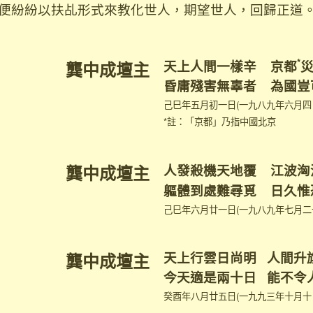
便紛紛以扶乩形式來教化世人，期望世人，回歸正道
*
天上人間一樣辛 京都
龔中成壇主
昏庸殘害無辜者 為國豈
己巳年五月初一日(一九八九年六月四
*註：「京都」乃指中國北京
龔中成壇主
人發殺機天地覆 江波洶
軀體到處難尋覓 日久惟
己巳年六月廿一日(一九八九年七月二
天上行雲日尚明 人間升
龔中成壇主
今天適是兩十日 能不令
癸酉年八月廿五日(一九九三年十月十