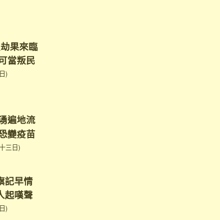
。
災劫果來臨
可當叛民
日)
湧遍地流
恐變疫苗
十三日)
旗記早情
人起嘆聲
日)