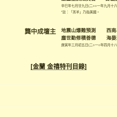
辛巳年七月廿九日(二○○一年九月十六
*註：「羔羊」乃指美國。
龔中成壇主
地震山爆難預測 西南
塵世勤修積善德 海晏
庚寅年三月初五日(二○一○年四月十八
[金蘭 金禧特刊目錄]