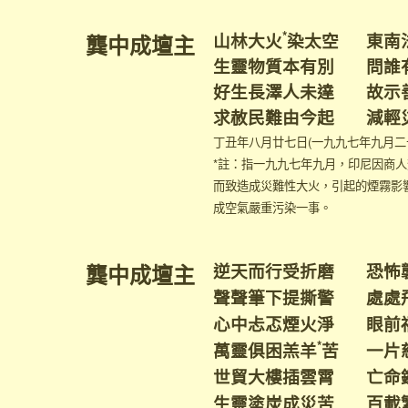
*
山林大火
染太空 東南
龔中成壇主
生靈物質本有別 問誰
好生長澤人未達 故示
求赦民難由今起 減輕
丁丑年八月廿七日(一九九七年九月二
*註：指一九九七年九月，印尼因商
而致造成災難性大火，引起的煙霧影
成空氣嚴重污染一事。
龔中成壇主
逆天而行受折磨 恐怖
聲聲筆下提撕警 處處
心中忐忑煙火淨 眼前
*
萬靈俱困羔羊
苦 一片
世貿大樓插雲霄 亡命
生靈塗炭成災苦 百載