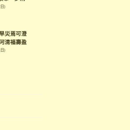
日)
旱災焉可澄
河清福壽盈
日)