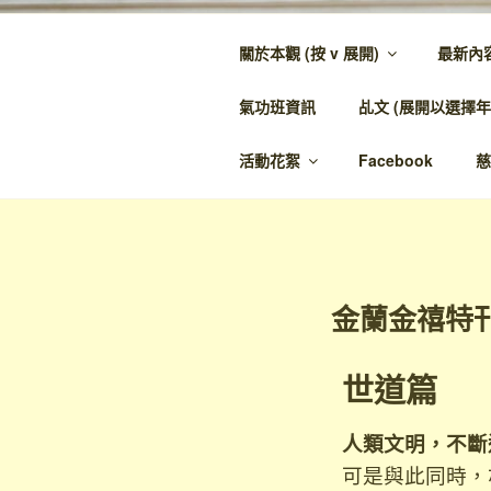
關於本觀 (按 v 展開)
最新內
金蘭觀
氣功班資訊
乩文 (展開以選擇年
金蘭至誠，神人
活動花絮
Facebook
慈
金蘭金禧特
世道篇
人類文明，不斷
可是與此同時，