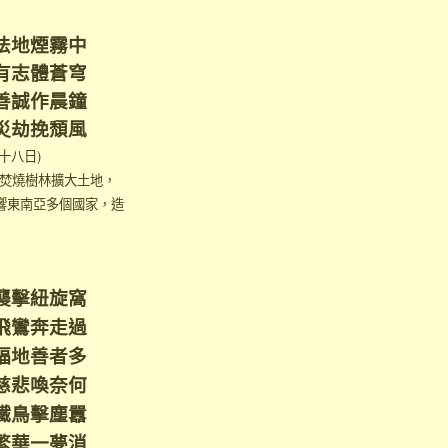
法地煙霧中
有志體蒼穹
善誠作晨鐘
災劫挽頹風
十八日)
人焚燒樹林擴大土地，
響東南亞多個國家，造
襲擊紐旋窩
飛鸞奔走過
福地善者多
慈悲喚奈何
鐵鳥擊塵囂
繁華一夢消