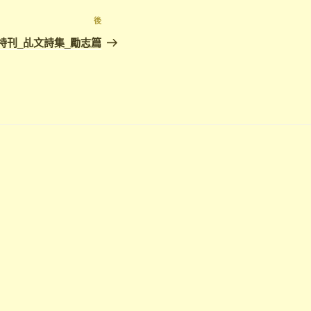
後
特刊_乩文詩集_勵志篇