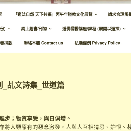
容
「道法自然 天下共福」丙午年道教文化展覽
請求合理規
 – 主網頁
份)
網上經書/刊物
道佛儒醫講座/課程 (展開以選擇)
溫馨，代天宣化，百業昌興
善捐款
聯絡本觀 Contact us
私隱條例 Privacy Policy
刊_乩文詩集_世道篇
進步；物質享受，與日俱增。
亦將人類原有的惡念激發，人與人互相猜忌、妒恨、