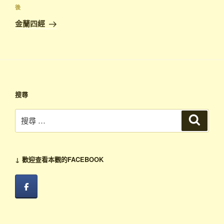
覽
文
下
後
章
篇
金蘭四經
文
章
搜尋
搜
搜
尋
尋：
↓ 歡迎查看本觀的FACEBOOK