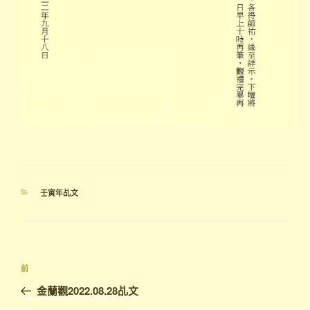
分
壬寅年乩文
類
文
上
前
章
一
金蘭觀2022.08.28乩文
導
篇