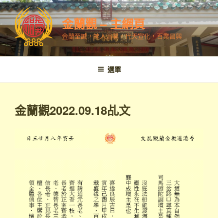
跳
至
金蘭觀 – 主網頁
內
金蘭至誠，神人溫馨，代天宣化，百業昌興
容
選單
金蘭觀2022.09.18乩文