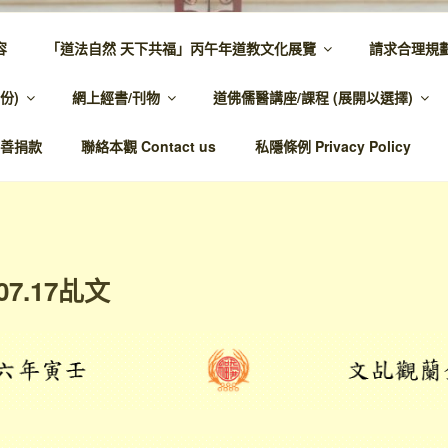
容
「道法自然 天下共福」丙午年道教文化展覽
請求合理規
 – 主網頁
份)
網上經書/刊物
道佛儒醫講座/課程 (展開以選擇)
溫馨，代天宣化，百業昌興
善捐款
聯絡本觀 Contact us
私隱條例 Privacy Policy
07.17乩文