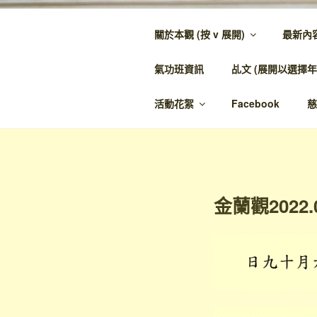
跳
至
關於本觀 (按 v 展開)
最新內
內
金蘭觀
容
氣功班資訊
乩文 (展開以選擇年
金蘭至誠，神人
活動花絮
Facebook
慈
金蘭觀2022.