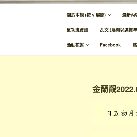
跳
至
關於本觀 (按 v 展開)
最新內
內
金蘭觀
容
氣功班資訊
乩文 (展開以選擇年
金蘭至誠，神人
活動花絮
Facebook
慈
金蘭觀2022.