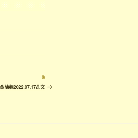
下
後
篇
金蘭觀2022.07.17乩文
文
章