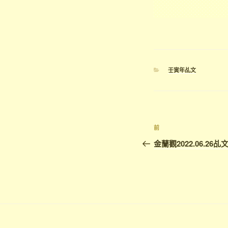
分
壬寅年乩文
類
文
上
前
章
一
金蘭觀2022.06.26乩
篇
導
文
覽
章