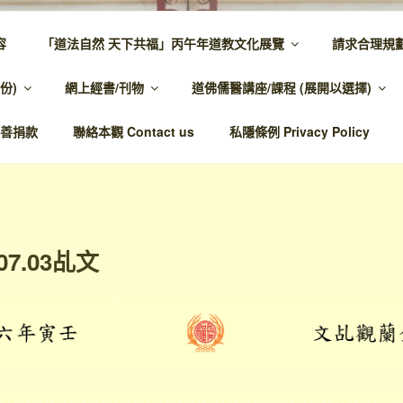
容
「道法自然 天下共福」丙午年道教文化展覽
請求合理規
 – 主網頁
份)
網上經書/刊物
道佛儒醫講座/課程 (展開以選擇)
溫馨，代天宣化，百業昌興
善捐款
聯絡本觀 Contact us
私隱條例 Privacy Policy
07.03乩文